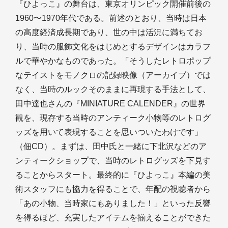
『ひよっこ』の舞台は、東京オリンピック開催前後の
1960〜1970年代である。前述のとおり、当時は日本
の高度経済成長期であり、世の中は活況に満ちてお
り、当時の服飾文化をはじめとするデザインはカラフ
ルで華やかなものであった。「そうしたレトロポップ
なテイストをモノクロの記録映像（アーカイブ）では
なく、当時のルックそのままに再現する手法として、
田中達也さんの『MINIATURE CALENDER』の世界
観を、現存する当時のアンティーク小物等のレトログ
ッズを用いて表現することを思いついたわけです」
（佃CD）。まずは、田中氏と一緒に下北沢などのア
ンティークショップで、当時のレトログッズを下見す
ることからスタート。最終的に『ひよっこ』本編の美
術スタッフにも協力を得ることで、年配の視聴者から
「あの小物、当時家にもありました！」といった反響
を得るほど、充実したアイテムを揃えることができた