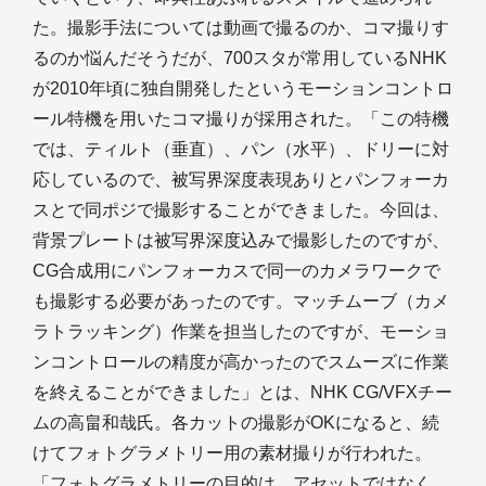
た。撮影手法については動画で撮るのか、コマ撮りす
るのか悩んだそうだが、700スタが常用しているNHK
が2010年頃に独自開発したというモーションコントロ
ール特機を用いたコマ撮りが採用された。「この特機
では、ティルト（垂直）、パン（水平）、ドリーに対
応しているので、被写界深度表現ありとパンフォーカ
スとで同ポジで撮影することができました。今回は、
背景プレートは被写界深度込みで撮影したのですが、
CG合成用にパンフォーカスで同一のカメラワークで
も撮影する必要があったのです。マッチムーブ（カメ
ラトラッキング）作業を担当したのですが、モーショ
ンコントロールの精度が高かったのでスムーズに作業
を終えることができました」とは、NHK CG/VFXチー
ムの高畠和哉氏。各カットの撮影がOKになると、続
けてフォトグラメトリー用の素材撮りが行われた。
「フォトグラメトリーの目的は、アセットではなく、