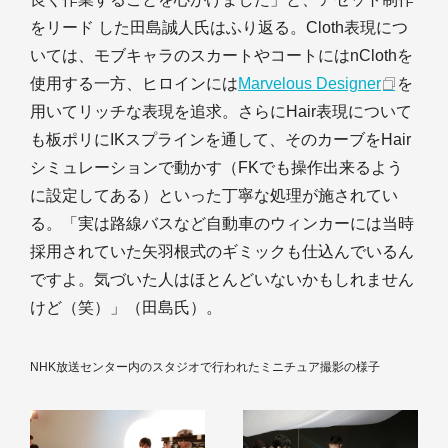
をリード した田島誠人氏はふり返る。Cloth表現につ
いては、モブキャラのスカートやコートにはnClothを
使用する一方、ヒロインには
Marvelous Designer
を
用いてリッチな表現を追求。さらにHair表現について
も板ポリにIKスプラインを通して、そのカーブをHair
シミュレーションで動かす（FKでも操作出来るよう
に設定してある）といった丁寧な処理が施されてい
る。「実は路線バスなど自動車のウィンカーには当時
採用されていた矢羽根式のギミックも仕込んでいるん
ですよ。気づいた人はほとんどいないかもしれません
けど（笑）」（田島氏）。
NHK放送センター内のスタジオで行われたミニチュア撮影の様子