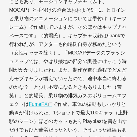
こともあり、モーションキャプチャ（以下、
MOCAP）と手付けの割合はおおよそ9：1。ヒロイン
と乗り物のアニメーションについては手付け（キーフ
レーム）で作成していますが、そのほかはキャプチャ
ベースです」（的場氏）。キャプチャ収録はCrankで
行われたが、アクターも的場氏自身が務めたという
（女性キャラを除く）。「MOCAPデータのブラッシ
ュアップでは、やはり接地の部分の調整にけっこう時
間がかかりましたね。また、制作が進む過程でどんど
んモブキャラが増えていったので、途中本当に終わる
のかな？ と少し不安になるときもありました（苦
笑）」と的場氏。乗り物の排気ガスのボリュームエフ
ェクトは
FumeFX
で作成。車体の振動もしっかりと
動きが付けられた。1ショットで最大100キャラ（上野
駅のシーン）ほどのカットもありPlayblastを書き出す
だけでもひと苦労だったという。そういった経緯もあ