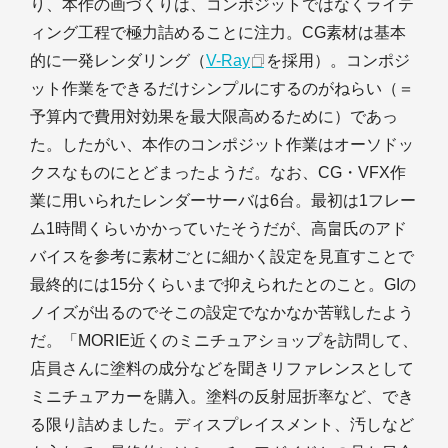
り、本作の画づくりは、コンポジットではなくライテ
ィング工程で極力詰めることに注力。CG素材は基本
的に一発レンダリング（
V-Ray
を採用）。コンポジ
ット作業をできるだけシンプルにするのがねらい（＝
予算内で費用対効果を最大限高めるために）であっ
た。したがい、本作のコンポジット作業はオーソドッ
クスなものにとどまったようだ。なお、CG・VFX作
業に用いられたレンダーサーバは6台。最初は1フレー
ム1時間くらいかかっていたそうだが、高畠氏のアド
バイスを参考に素材ごとに細かく設定を見直すことで
最終的には15分くらいまで抑えられたとのこと。GIの
ノイズが出るのでそこの設定でなかなか苦戦したよう
だ。「MORIE近くのミニチュアショップを訪問して、
店員さんに塗料の成分などを聞きリファレンスとして
ミニチュアカーを購入。塗料の反射屈折率など、でき
る限り詰めました。ディスプレイスメント、汚しなど