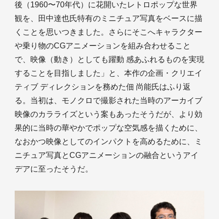
後（1960〜70年代）に花開いたレトロポップな世界
観を、田中達也氏特有のミニチュア写真をベースに描
くことを思いつきました。さらにそこへキャラクター
や乗り物のCGアニメーションを組み合わせること
で、映像（動き）としても躍動 感あふれるものを実現
することを目指しました」と、本作の企画・クリエイ
ティブ ディレクションを務めた佃 尚能氏はふり返
る。当初は、モノクロで撮影された当時のアーカイブ
映像のカラライズという案もあったそうだが、より効
果的に当時の華やかでポップな空気感を描くために、
なおかつ映像としてのインパクトを高めるために、ミ
ニチュア写真とCGアニメーションの融合というアイ
デアに至ったそうだ。