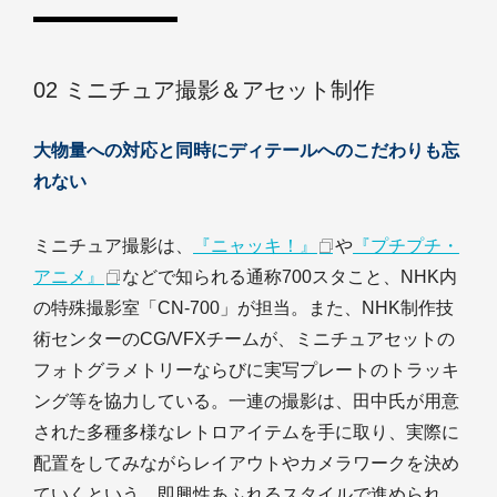
02 ミニチュア撮影＆アセット制作
大物量への対応と同時にディテールへのこだわりも忘
れない
ミニチュア撮影は、
『ニャッキ！』
や
『プチプチ・
アニメ』
などで知られる通称700スタこと、NHK内
の特殊撮影室「CN-700」が担当。また、NHK制作技
術センターのCG/VFXチームが、ミニチュアセットの
フォトグラメトリーならびに実写プレートのトラッキ
ング等を協力している。一連の撮影は、田中氏が用意
された多種多様なレトロアイテムを手に取り、実際に
配置をしてみながらレイアウトやカメラワークを決め
ていくという、即興性あふれるスタイルで進められ