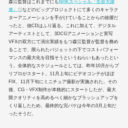
森江監督はこれまでにも
NHKスペシャル『生命大躍
進』
などのビッグプロジェクトにて多くのキャラク
ターアニメーションを手がけていることからの抜擢だ
ったと、佃CDはふり返る。これに加えて、デジタル
アーティストとして、3DCGアニメーションと実写
VFXの双方にて演出実績をもつ森江監督が監督を務め
ることで、限られたバジェットの下でコストパフォー
マンスの最大化を目指そうというねらいもあったとい
う。全体的なスケジュールとしては、昨年10月からプ
リプロがスタート。11月上旬にビデオコンテがほぼ
FIX、11月下旬にミニチュア撮影が実施された。その
後、CG・VFX制作が本格的にスタートしたが、最大
限クオリティを高めるべく細かなブラッシュアップを
くり返したため、最終的な完パケは今年の3月上旬だ
ったそうだ。