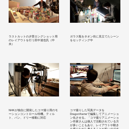
ラストカットの夕景ロングショット用
ガラス瓶をネオン街に見立てたシーン
のレイアウトを行う田中達也氏（中
をセッティング中
央）
NHKが独自に開発したコマ撮り用のモ
コマ撮りした写真データを
ーションコントロール特機。ティル
Dragonframeで編集してアニメーショ
ト、パン、ドリー移動に対応
ン化させる。「コマ撮りアニメーショ
ン作家さんは個人で活動されている方
が多いこともあり、レイアウトや動き
を撮りながら考えることが多いのです