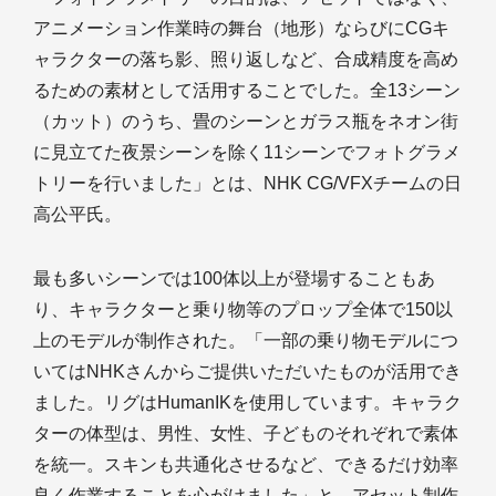
アニメーション作業時の舞台（地形）ならびにCGキ
ャラクターの落ち影、照り返しなど、合成精度を高め
るための素材として活用することでした。全13シーン
（カット）のうち、畳のシーンとガラス瓶をネオン街
に見立てた夜景シーンを除く11シーンでフォトグラメ
トリーを行いました」とは、NHK CG/VFXチームの日
高公平氏。
最も多いシーンでは100体以上が登場することもあ
り、キャラクターと乗り物等のプロップ全体で150以
上のモデルが制作された。「一部の乗り物モデルにつ
いてはNHKさんからご提供いただいたものが活用でき
ました。リグはHumanIKを使用しています。キャラク
ターの体型は、男性、女性、子どものそれぞれで素体
を統一。スキンも共通化させるなど、できるだけ効率
良く作業することを心がけました」と、アセット制作