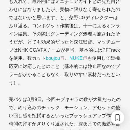
も入れて、最終的にはミニチュアガイドとの見た目合
わせにはなりましたが、実物に限りなく寄せられたの
ではないかと思います」と、柴野CGディレクターは
ふり返る。コンポジット作業後は、十十によるオンラ
イン編集。その際はグレーディング処理も施されたそ
うだが、とても効果的だったと森江監督。マッチムー
ブはNHK CG/VFXチームが担当。基本的にはPFTrack
を使用。数カット
boujou
、
NUKE
も使用して臨機
応変に対応したとのこと（基本的には静止画なのでブ
ラーがかかることもなく、取りやすい素材だったとい
う）。
完パケは3月9日。今回モブキャラの数が大量だったの
で、めり込みのチェック、モーション、アセットの使
い回し感を払拭するといったブラッシュアップ作業が
時間の許すかぎりくり返された。深夜までの撮影や自