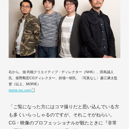
右から、佃 尚能クリエイティブ・ディレクター（NHK）、田島誠人
氏、柴野剛宏CGディレクター、的場一樹氏、〈写真なし〉森江康太監
督（以上、MORIE）
morie-inc.com
「ご覧になった方にはコマ撮りだと思い込んでいる方
も多くいらっしゃるのですが、それこそがねらい。
CG・映像のプロフェッショナルが観たときに『非常