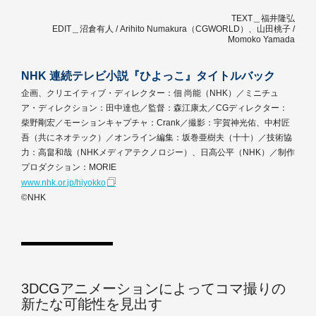
TEXT＿福井隆弘
EDIT＿沼倉有人 / Arihito Numakura（CGWORLD）、山田桃子 /
Momoko Yamada
NHK 連続テレビ小説『ひよっこ』タイトルバック
企画、クリエイティブ・ディレクター：佃 尚能（NHK）／ミニチュ
ア・ディレクション：田中達也／監督：森江康太／CGディレクター：
柴野剛宏／モーションキャプチャ：Crank／撮影：宇賀神光佑、中村匠
吾（共にネオテック）／オンライン編集：坂巻亜樹夫（十十）／技術協
力：高畠和哉（NHKメディアテクノロジー）、日高公平（NHK）／制作
プロダクション：MORIE
www.nhk.or.jp/hiyokko
©NHK
3DCGアニメーションによってコマ撮りの
新たな可能性を見出す