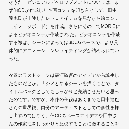
そうだ。ビジュアルデベロップメントについては、ま
ず佃CDが作成した企画コンテを叩き台として、田中
達也氏が上述したレトロアイテムを見ながら絵コンテ
（イメージボード）を作成。さらにその上でMORIEに
よるビデオコンテが作成され た。ビデオコンテを作成
する際は、シーンによっては3DCGベースで、より具
体的にアニメーションやライティングが詰められてい
った。
夕景のラストシーンは森江監督のアイデアから誕生し
たものだとか。「シメとなるシーンを描くことで、タ
イトルバックとしてもしっかりと完結させたいと思っ
たのです。ですが、本作の主役はあくまでも田中達也
さんの世界観。自分のアーティストとしての個性を押
し出すのではなく、佃CDのベースアイデアや田中さ
んの作家性をしっかりと反映することに徹することを