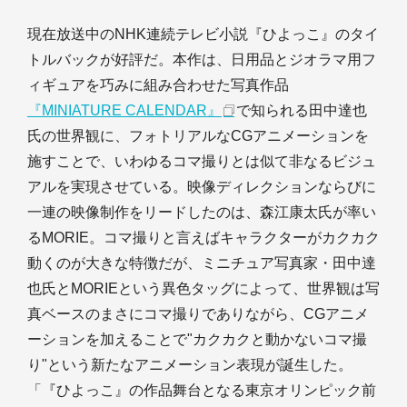
現在放送中のNHK連続テレビ小説『ひよっこ』のタイ
トルバックが好評だ。本作は、日用品とジオラマ用フ
ィギュアを巧みに組み合わせた写真作品
『MINIATURE CALENDAR』
で知られる田中達也
氏の世界観に、フォトリアルなCGアニメーションを
施すことで、いわゆるコマ撮りとは似て非なるビジュ
アルを実現させている。映像ディレクションならびに
一連の映像制作をリードしたのは、森江康太氏が率い
るMORIE。コマ撮りと言えばキャラクターがカクカク
動くのが大きな特徴だが、ミニチュア写真家・田中達
也氏とMORIEという異色タッグによって、世界観は写
真ベースのまさにコマ撮りでありながら、CGアニメ
ーションを加えることで"カクカクと動かないコマ撮
り"という新たなアニメーション表現が誕生した。
「『ひよっこ』の作品舞台となる東京オリンピック前