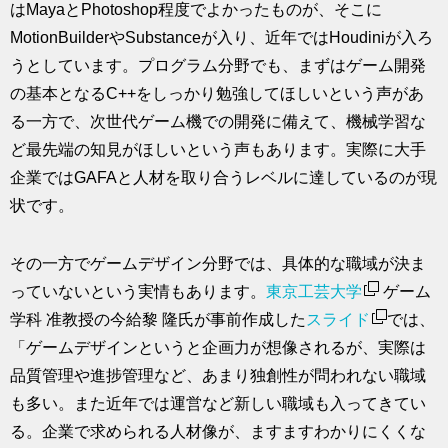
はMayaとPhotoshop程度でよかったものが、そこに
MotionBuilderやSubstanceが入り、近年ではHoudiniが入ろ
うとしています。プログラム分野でも、まずはゲーム開発
の基本となるC++をしっかり勉強してほしいという声があ
る一方で、次世代ゲーム機での開発に備えて、機械学習な
ど最先端の知見がほしいという声もあります。実際に大手
企業ではGAFAと人材を取り合うレベルに達しているのが現
状です。
その一方でゲームデザイン分野では、具体的な職域が決ま
っていないという実情もあります。
東京工芸大学
ゲーム
学科 准教授の今給黎 隆氏が事前作成した
スライド
では、
「ゲームデザインというと企画力が想像されるが、実際は
品質管理や進捗管理など、あまり独創性が問われない職域
も多い。また近年では運営など新しい職域も入ってきてい
る。企業で求められる人材像が、ますますわかりにくくな