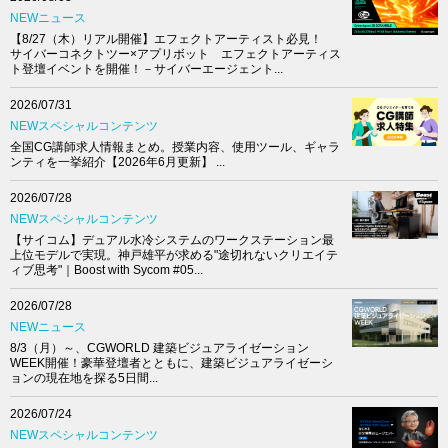
NEWニュース
【8/27（木）リアル開催】エフェクトアーティスト必見！
サイバーコネクトツー×アプリボット エフェクトアーティス
ト登壇イベントを開催！－サイバーエージェント...
2026/07/31
NEWスペシャルコンテンツ
全国CG講師求人情報まとめ。授業内容、使用ツール、ギャラ
ンティを一挙紹介【2026年6月更新】 ...
2026/07/28
NEWスペシャルコンテンツ
【サイコム】デュアル水冷システムのワークステーション最
上位モデルで実現。神戸雄平が求める"途切れないクリエイテ
ィブ思考"｜Boost with Sycom #05...
2026/07/28
NEWニュース
8/3（月）～、CGWORLD 建築ビジュアライゼーション
WEEK開催！豪華登壇者とともに、建築ビジュアライゼーシ
ョンの現在地を探る5日間...
2026/07/24
NEWスペシャルコンテンツ