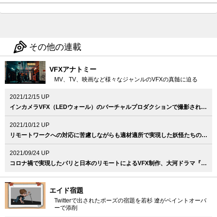
その他の連載
VFXアナトミー
MV、TV、映画など様々なジャンルのVFXの真髄に迫る
2021/12/15 UP
インカメラVFX（LEDウォール）のバーチャルプロダクションで撮影された意欲作、Vaundy『泣き地蔵』MV
2021/10/12 UP
リモートワークへの対応に苦慮しながらも適材適所で実現した妖怪たちのVFX、映画『妖怪大戦争 ガーディアンズ』
2021/09/24 UP
コロナ禍で実現したパリと日本のリモートによるVFX制作、大河ドラマ『青天を衝け』
エイド宿題
Twitterで出されたポーズの宿題を若杉 遼がペイントオーバ
ーで添削