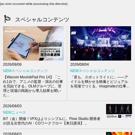
[an error occurred while processing this directive]
スペシャルコンテンツ
2026/08/04
2026/08/06
NEWスペシャルコンテンツ
NEWスペシャルコンテンツ
「君も、スポットライトに」――ア
【Wacom MovinkPad Pro 14】「こ
イドルを輝かせる映像とビジュアル
れ1台で、アニメの監督・演出の仕事
を現場でつくる、imaginateの仕事...
を完結できる」OLMグループに、管
理と現場の両面から導入効果を聞い
た...
2026/08/03
NEWニュース
8/7（金）開催！VFXはよりシンプルに。Flow Studio 開発者
が語る次世代のAI・CGワークフロー【来日講演】...
2026/08/03