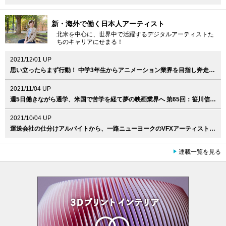
新・海外で働く日本人アーティスト
北米を中心に、世界中で活躍するデジタルアーティストた
ちのキャリアにせまる！
2021/12/01 UP
思い立ったらまず行動！ 中学3年生からアニメーション業界を目指し奔走 第66回：田村鞠果（LAIKA, Llc. / Jr. Prop Designer）
2021/11/04 UP
週5日働きながら通学、米国で苦学を経て夢の映画業界へ 第65回：笹川信輝（Skydance Animation / 3D Visual Development Artist）
2021/10/04 UP
運送会社の仕分けアルバイトから、一路ニューヨークのVFXアーティストへ。第64回：佐藤文郎（Cineric Creative / Senior Flame Artist ）
連載一覧を見る