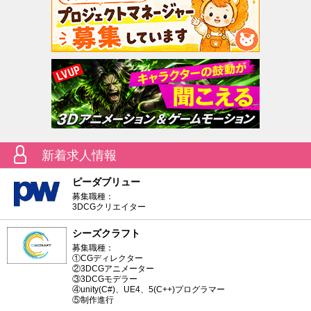
新着求人情報
ピーダブリュー
募集職種：
3DCGクリエイター
シーズクラフト
募集職種：
①CGディレクター
②3DCGアニメーター
③3DCGモデラー
④unity(C#)、UE4、5(C++)プログラマー
⑤制作進行