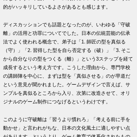
的がハッキリしているよさがあるとも感じます。
ディスカッションでも話題となったのが、いわゆる「守破
離」の活用と功罪についてでした。日本の伝統芸能の伝承
法でよく使われる概念で、弟子は「1. 師匠の型を真似る
（守）」「2. 習得した型を自ら否定する（破）」「3. そこ
から自分なりの型をつくる（離）」という3ステップを経て
成長するという考え方です。こうした理由から、専門学校
の講師陣を中心に、まずは型を「真似させる」のが早道だ
という意見が聞かれました。ゲームデザインで言えば、サ
ンプルを真似るところから入り、次第に改造させて、オリ
ジナルのゲーム制作につなげるというわけです。
このように守破離は「習うより慣れろ」「考える前に手を
動かせ」と言われがちな、日本の文化風土に適しやすい点
があります。というより、ゲーム教育で体系化されたもの