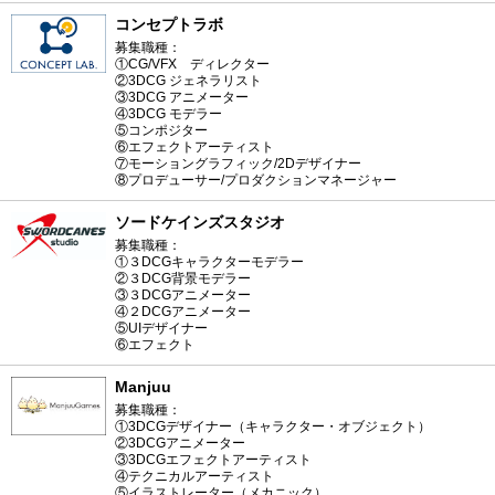
コンセプトラボ
募集職種：
①CG/VFX ディレクター
②3DCG ジェネラリスト
③3DCG アニメーター
④3DCG モデラー
⑤コンポジター
⑥エフェクトアーティスト
⑦モーショングラフィック/2Dデザイナー
⑧プロデューサー/プロダクションマネージャー
ソードケインズスタジオ
募集職種：
①３DCGキャラクターモデラー
②３DCG背景モデラー
③３DCGアニメーター
④２DCGアニメーター
⑤UIデザイナー
⑥エフェクト
Manjuu
募集職種：
①3DCGデザイナー（キャラクター・オブジェクト）
②3DCGアニメーター
③3DCGエフェクトアーティスト
④テクニカルアーティスト
⑤イラストレーター（メカニック）