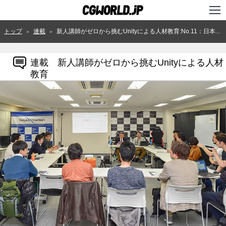
TOP
トップ
連載
新人講師がゼロから挑むUnityによる人材教育:No.11：日本のゲーム教育で学校に求められることとは何か？
＞
＞
インタビュー
連載 新人講師がゼロから挑むUnityによる人材
ニュース
教育
特集
連載
用語辞典
スタジオ
講座
SHOP
クリエイターズID