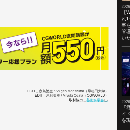
2026
【W
れ
事
管
い
TEXT＿森島繁生 / Shigeo Morishima（早稲田大学）
EDIT＿尾形美幸 / Miyuki Ogata（CGWORLD）
取材協力＿
芸術科学会
2026
「
イ
を現