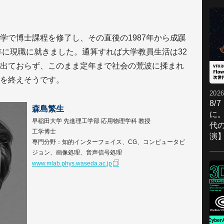
学で博士課程を修了し、その直後の1987年から成蹊
年に現職に就きました。通算すれば大学教員生活は32
出ておらず、このまま定年まで社会の荒波に揉まれ
を終えそうです。
2026
8/
森島繁生
に。
早稲田大学 先進理工学部 応用物理学科 教授
代
工学博士
演
専門分野：知的インターフェイス、CG、コンピュータビ
ジョン、画像処理、音声信号処理
www.mlab.phys.waseda.ac.jp