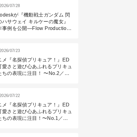
2026/07/28
todeskが『機動戦士ガンダム 閃
のハサウェイ キルケーの魔女』
事例を公開―Flow Production
ackingと3ds Maxが支えたCG制
現場
2026/07/23
ニメ『名探偵プリキュア！』ED
可愛さと遊び心あふれるプリキュ
たちの表現に注目！ 〜No.2／モ
リング＆リギング篇
2026/07/22
ニメ『名探偵プリキュア！』ED
可愛さと遊び心あふれるプリキュ
たちの表現に注目！〜No.1／演
篇