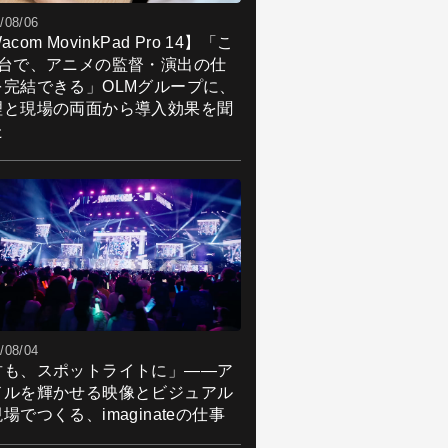
/08/06
acom MovinkPad Pro 14】「こ
1台で、アニメの監督・演出の仕
を完結できる」OLMグループに、
理と現場の両面から導入効果を聞
た
/08/04
君も、スポットライトに」――ア
ドルを輝かせる映像とビジュアル
場でつくる、imaginateの仕事