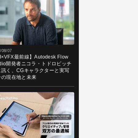
/08/07
I×VFX最前線】Autodesk Flow
udio開発者ニコラ・トドロビッチ
に訊く、CGキャラクターと実写
合の現在地と未来