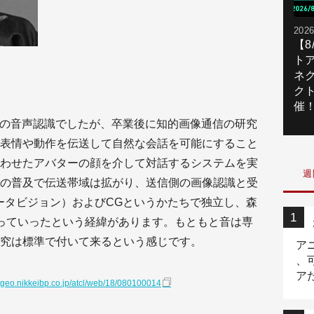
2026
【
ト
ネ
ク
催
での音声認識でしたが、卒業後に知的画像通信の研究
表情や動作を伝送して自然な会話を可能にすること
わせたアバターの顔を介して対話するシステムを実
週
の普及で伝送帯域は拡がり、送信側の画像認識と受
ータビジョン）およびCGというかたちで独立し、森
っていったという経緯があります。もともと音は専
究は標準で付いて来るという感じです。
ア
、
ア
tgeo.nikkeibp.co.jp/atcl/web/18/080100014
ニ