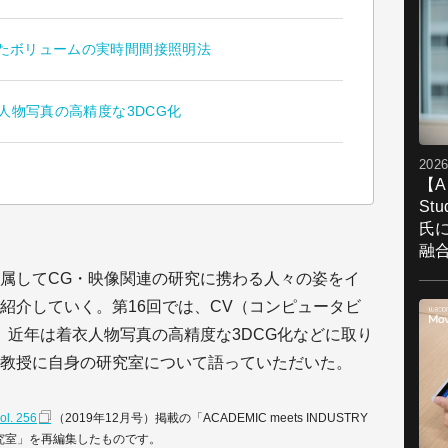
用いたボリュームの実時間間接照明法
着衣人物写真の高精度な3DCG化
2026
【A
St
氏
融
属してCG・映像関連の研究に携わる人々の姿をイ
紹介していく。第16回では、CV（コンピュータビ
、近年は着衣人物写真の高精度な3DCG化などに取り
教授に自身の研究室について語っていただいた。
l. 256
（2019年12月号）掲載の「ACADEMIC meets INDUSTRY
研究室」を再編集したものです。