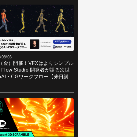
/08/03
7（金）開催！VFXはよりシンプル
Flow Studio 開発者が語る次世
のAI・CGワークフロー【来日講
】