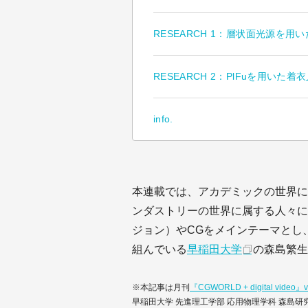
RESEARCH 1：層状面光源を
RESEARCH 2：PlFuを用いた
info.
本連載では、アカデミックの世界に
ンダストリーの世界に属する人々に
ジョン）やCGをメインテーマとし
組んでいる
早稲田大学
の森島繁生
※本記事は月刊
『CGWORLD + digital video』vo
早稲田大学 先進理工学部 応用物理学科 森島