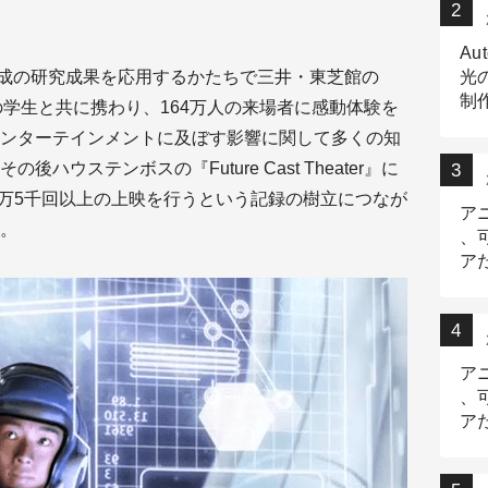
Au
G合成の研究成果を応用するかたちで三井・東芝館の
光
制作
研究室の学生と共に携わり、164万人の来場者に感動体験を
Tr
ンターテインメントに及ぼす影響に関して多くの知
作
ウステンボスの『Future Cast Theater』に
6万5千回以上の上映を行うという記録の樹立につなが
ア
。
、
ア
デ
ア
、
ア
出