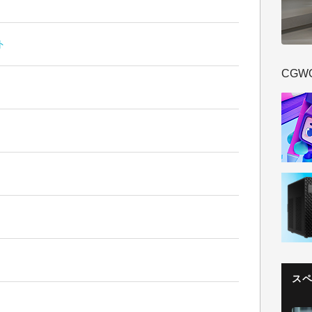
ト
CGW
ス