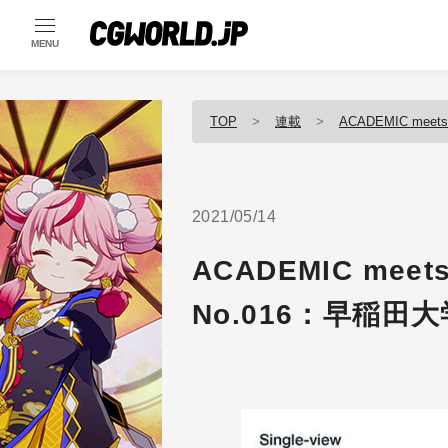
MENU
TOP
連載
ACADEMIC meets
2021/05/14
ACADEMIC meet
No.016：早稲田