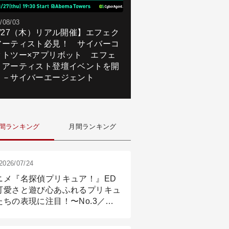
/08/03
8/27（木）リアル開催】エフェク
アーティスト必見！ サイバーコ
クトツー×アプリボット エフェ
トアーティスト登壇イベントを開
！－サイバーエージェント
間ランキング
月間ランキング
2026/07/24
ニメ『名探偵プリキュア！』ED
可愛さと遊び心あふれるプリキュ
たちの表現に注目！〜No.3／ア
メーション付け篇