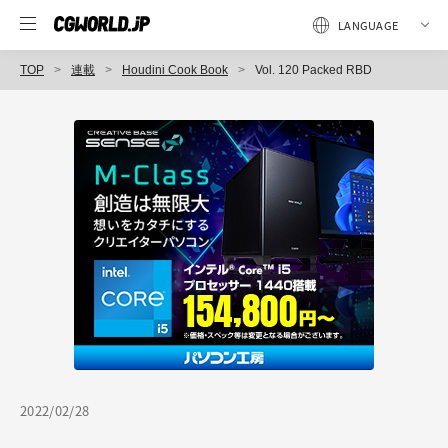
TOP
連載
Houdini Cook Book
Vol. 120 Packed RBD
2022/02/28