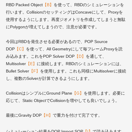
RBD Packed Object
【B】
を使って、RBDのシミュレーションを
行います。CollisionのセッティングはConcaveにして、Proxyを
使用するようにします。再度ジオメトリを作成してしまうと無駄
にPolygonが増えてしまうので、注意が必要です。
今回はRBDを発生させる必要があるので、POP Source
DOP
【C】
を使って、All Geometryにして毎フレームProxyを読
み込みます。これをPOP Solver DOP
【D】
を通して、
Multisolver
【E】
に接続します。RBDのシミュレーションには、
Bullet Solver
【F】
を使用します。これも同様にMultisolverに接続
し、複数のSolverが計算できるようにします。
CollisionはシンプルにGround Plane
【G】
を使用します。必要に
応じて、Static ObjectでCollisionを増やしても良いでしょう。
最後にGravity DOP
【H】
で重力を付けて完了です。
シミュレーション結果をDOP Import SOP
【I】
で読み込みます。