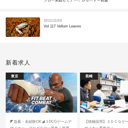
フロー実践セミナー-」レポート～前篇
2021/11/30
Vol.117 Vellum Leaves
新着求人
東京
長崎
◤急募・未経験OK◢３DCGゲームデ
【積極採用】３ＤＣＧゲ