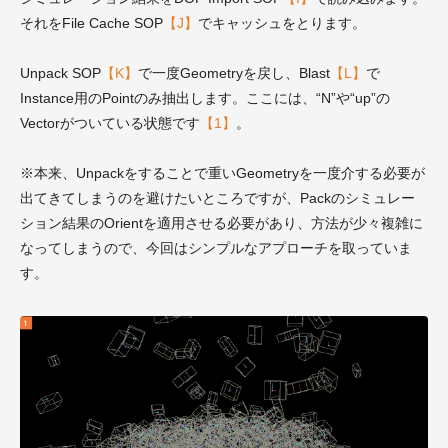
それをFile Cache SOP
【J】
でキャッシュをとります。
Unpack SOP
【K】
で一度Geometryを戻し、Blast
【L】
で
Instance用のPointのみ抽出します。ここには、“N”や“up”の
Vectorがついている状態です
【1】
。
※本来、Unpackをすることで重いGeometryを一度介する必要が
出てきてしまうのを避けたいところですが、Packのシミュレー
ション結果のOrientを適用させる必要があり、方法が少々複雑に
なってしまうので、今回はシンプルなアプローチを取っていま
す。