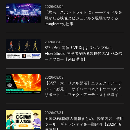
2026/08/04
「君も、スポットライトに」――アイドルを
輝かせる映像とビジュアルを現場でつくる、
imaginateの仕事
2026/08/03
8/7（金）開催！VFXはよりシンプルに。
Flow Studio 開発者が語る次世代のAI・CGワ
ークフロー【来日講演】
2026/08/03
【8/27（木）リアル開催】エフェクトアーテ
ィスト必見！ サイバーコネクトツー×アプ
リボット エフェクトアーティスト登壇イベ
ントを開催！－サイバーエージェント
2026/07/31
全国CG講師求人情報まとめ。授業内容、使用
ツール、ギャランティを一挙紹介【2026年6