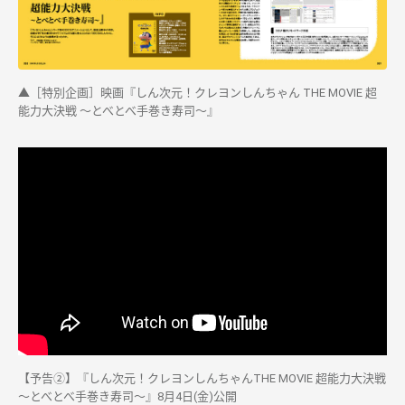
▲［特別企画］映画『しん次元！クレヨンしんちゃん THE MOVIE 超
能力大決戦 ～とべとべ手巻き寿司～』
【予告②】『しん次元！クレヨンしんちゃんTHE MOVIE 超能力大決戦
～とべとべ手巻き寿司～』8月4日(金)公開