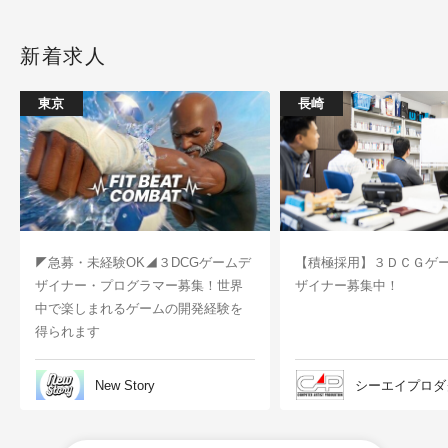
新着求人
東京
長崎
◤急募・未経験OK◢３DCGゲームデ
【積極採用】３ＤＣＧゲ
ザイナー・プログラマー募集！世界
ザイナー募集中！
中で楽しまれるゲームの開発経験を
得られます
New Story
シーエイプロダ