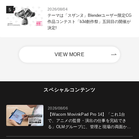
2026/08/04
テーマは「スザンヌ」Blenderユーザー限定CG
作品コンテスト「b3d創作祭」五回目の開催が
決定!
VIEW MORE
スペシャルコンテンツ
2026/08/06
【Wacom MovinkPad Pro 14】「これ1台
で、アニメの監督・演出の仕事を完結でき
る」OLMグループに、管理と現場の両面から
導入効果を聞いた