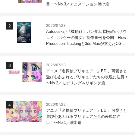
目！〜No.3／アニメーション付け篇
2026/07/28
Autodeskが『機動戦士ガンダム 閃光のハサウ
ェイ キルケーの魔女』制作事例を公開―Flow
Production Trackingと3ds Maxが支えたCG制
作現場
2026/07/23
アニメ『名探偵プリキュア！』ED 、可愛さと
遊び心あふれるプリキュアたちの表現に注目！
〜No.2／モデリング＆リギング篇
2026/07/22
アニメ『名探偵プリキュア！』ED 、可愛さと
遊び心あふれるプリキュアたちの表現に注
目！〜No.1／演出篇