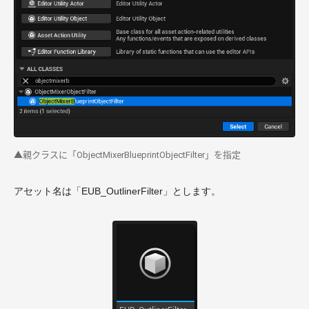
▲親クラスに「ObjectMixerBlueprintObjectFilter」を指定
アセット名は「EUB_OutlinerFilter」とします。