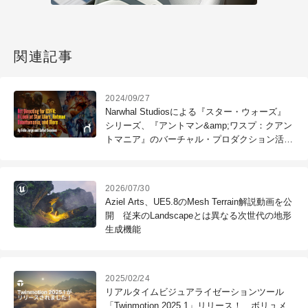
関連記事
2024/09/27
Narwhal Studiosによる『スター・ウォーズ』
シリーズ、『アントマン&amp;ワスプ：クアン
トマニア』のバーチャル・プロダクション活用
事例〜SIGGRAPH 2024（3）
2026/07/30
Aziel Arts、UE5.8のMesh Terrain解説動画を公
開 従来のLandscapeとは異なる次世代の地形
生成機能
2025/02/24
リアルタイムビジュアライゼーションツール
「Twinmotion 2025.1」リリース！ ボリュメ