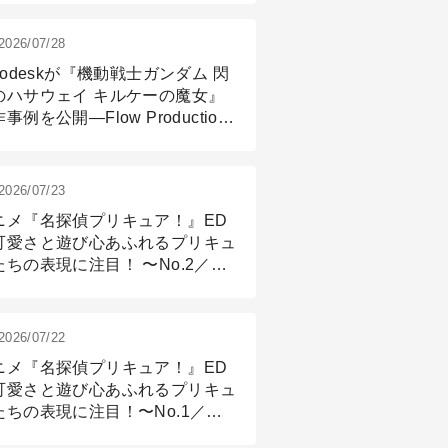
2026/07/28
todeskが『機動戦士ガンダム 閃
のハサウェイ キルケーの魔女』
事例を公開―Flow Production
ackingと3ds Maxが支えたCG制
現場
2026/07/23
ニメ『名探偵プリキュア！』ED
可愛さと遊び心あふれるプリキュ
たちの表現に注目！ 〜No.2／モ
リング＆リギング篇
2026/07/22
ニメ『名探偵プリキュア！』ED
可愛さと遊び心あふれるプリキュ
たちの表現に注目！〜No.1／演
篇