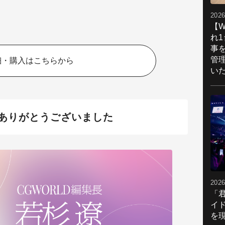
2026
【W
れ
事
管
細・購入はこちらから
い
ありがとうございました
2026
「
イ
を現