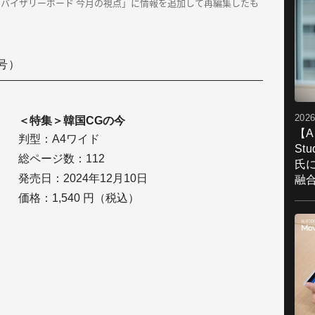
載の「アドバイザリーボード 今月の視点」に情報を追加して再編集したも
月号）
2026
＜特集＞韓国CGの今
【A
判型：A4ワイド
St
総ページ数：
112
氏
発売日：2024年12月10日
融
価格：1,540 円（税込）