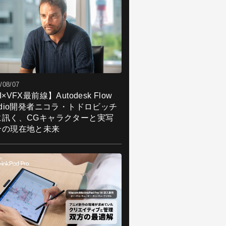
/08/07
I×VFX最前線】Autodesk Flow
udio開発者ニコラ・トドロビッチ
に訊く、CGキャラクターと実写
合の現在地と未来