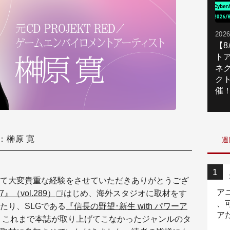
2026
【
ト
ネ
ク
催
：榊原 寛
週
て大変貴重な経験をさせていただきありがとうござ
ア
』（vol.289）
はじめ、海外スタジオに取材をす
、
たり、SLGである
『信長の野望･新生 with パワーア
ア
、これまで本誌が取り上げてこなかったジャンルのタ
ニ