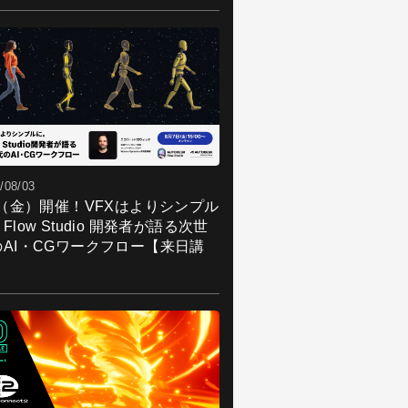
/08/03
7（金）開催！VFXはよりシンプル
Flow Studio 開発者が語る次世
のAI・CGワークフロー【来日講
】