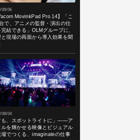
/08/06
acom MovinkPad Pro 14】「こ
1台で、アニメの監督・演出の仕
を完結できる」OLMグループに、
理と現場の両面から導入効果を聞
た
/08/04
君も、スポットライトに」――ア
ドルを輝かせる映像とビジュアル
場でつくる、imaginateの仕事