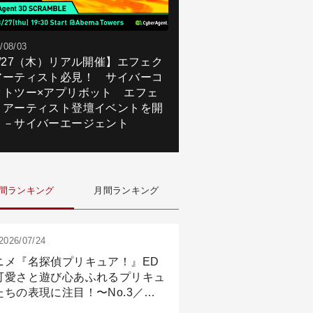
/08/03
8/27（木）リアル開催】エフェク
アーティスト必見！ サイバーコ
クトツー×アプリボット エフェ
トアーティスト登壇イベントを開
！－サイバーエージェント
間ランキング
月間ランキング
2026/07/24
ニメ『名探偵プリキュア！』ED
可愛さと遊び心あふれるプリキュ
たちの表現に注目！〜No.3／ア
メーション付け篇