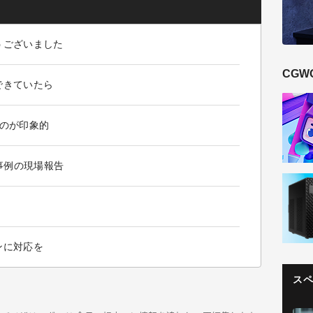
うございました
CGW
できていたら
たのが印象的
事例の現場報告
！
ンに対応を
ス