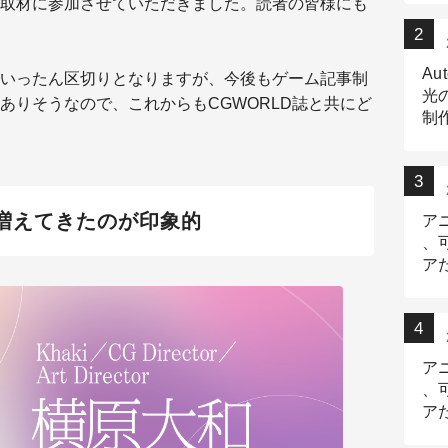
取材に参加させていただきました。読者の皆様にも
Au
いったん区切りとなりますが、今後もゲーム記事制
光
ありそうなので、これからもCGWORLD誌と共にど
制作
Tr
作
報が増えてきたのが印象的
ア
、
ア
デ
ア
、
ア
出