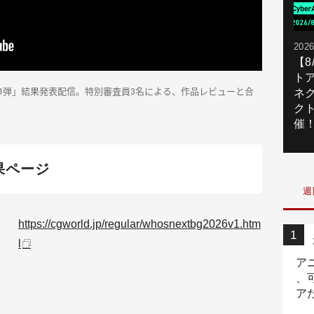
2026
【
ト
026 第1弾」結果発表配信。特別審査員3名による、作品レビューと合
ネ
ク
催
果ページ
週
https://cgworld.jp/regular/whosnextbg2026v1.htm
l
ア
、
ア
ニ