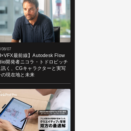
/08/07
I×VFX最前線】Autodesk Flow
udio開発者ニコラ・トドロビッチ
に訊く、CGキャラクターと実写
合の現在地と未来