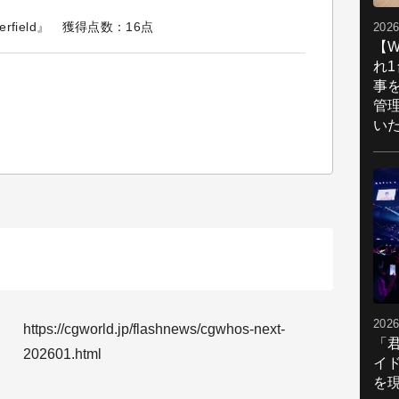
mmerfield』 獲得点数：16点
2026
【W
れ
事
管
い
2026
https://cgworld.jp/flashnews/cgwhos-next-
「
202601.html
イ
を現