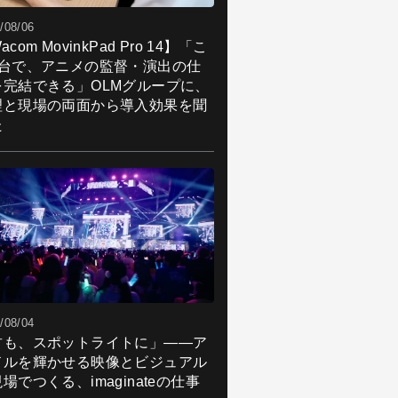
/08/06
acom MovinkPad Pro 14】「こ
1台で、アニメの監督・演出の仕
を完結できる」OLMグループに、
理と現場の両面から導入効果を聞
た
/08/04
君も、スポットライトに」――ア
ドルを輝かせる映像とビジュアル
場でつくる、imaginateの仕事