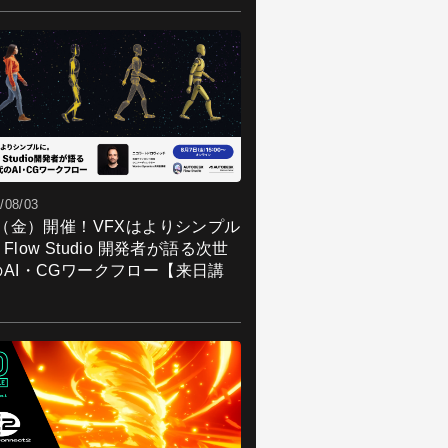
/08/03
7（金）開催！VFXはよりシンプル
Flow Studio 開発者が語る次世
のAI・CGワークフロー【来日講
】