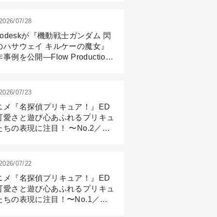
2026/07/28
todeskが『機動戦士ガンダム 閃
のハサウェイ キルケーの魔女』
事例を公開―Flow Production
ackingと3ds Maxが支えたCG制
現場
2026/07/23
ニメ『名探偵プリキュア！』ED
可愛さと遊び心あふれるプリキュ
たちの表現に注目！ 〜No.2／モ
リング＆リギング篇
2026/07/22
ニメ『名探偵プリキュア！』ED
可愛さと遊び心あふれるプリキュ
たちの表現に注目！〜No.1／演
篇