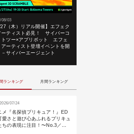
/08/03
8/27（木）リアル開催】エフェク
アーティスト必見！ サイバーコ
クトツー×アプリボット エフェ
トアーティスト登壇イベントを開
！－サイバーエージェント
間ランキング
月間ランキング
2026/07/24
ニメ『名探偵プリキュア！』ED
可愛さと遊び心あふれるプリキュ
たちの表現に注目！〜No.3／ア
メーション付け篇