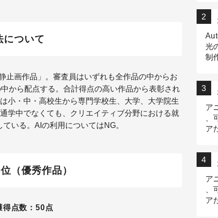
Au
法について
光
制作
Tr
た静止画作品」。審査員はいずれも全作品の中からお
作
の中から配点する。合計得点の高い作品から表彰され
は小・中・高校生から専門学校生、大学、大学院生
ア
通学中でなくても、クリエイティブ分野における就
、
ている。AIの利用についてはNG。
ア
デ
0位（優秀作品）
ア
、
ア
得点数：50点
出