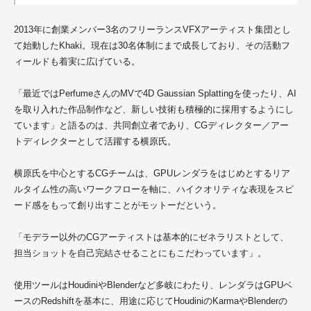
2013年に創業メンバー3名のフリーランスVFXアーティスト集団とし
て始動したKhaki。現在は30名体制にまで成長しており、その活動フ
ィールドも着実に広げている。
「最近ではPerfumeさんのMVで4D Gaussian Splattingを使ったり、AI
を取り入れた作品制作など、新しい技術も積極的に採用するようにし
ています」と語るのは、共同創立者であり、CGディレクター／アー
トディレクターとして活躍する横原氏。
横原氏を中心とするCGチームは、GPUレンダラをはじめとするリア
ルタイム性の高いワークフローを軸に、ハイクオリティな表現をスピ
ード感をもって創り出すことがモットーだという。
「モデラー以外のCGアーティストは基本的にゼネラリストとして、
担当ショットを自己完結させることにもこだわっています」。
使用ツールはHoudiniやBlenderなど多岐にわたり、レンダラはGPUベ
ースのRedshiftを基本に、用途に応じてHoudiniのKarmaやBlenderの