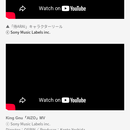
▲「侍ARAI」キャラクターリール
ⓒ Sony Music Labels inc.
King Gnu『AIZO』MV
ⓒ Sony Music Labels inc.
Director：OSRIN／ Producer：Kento Yoshida