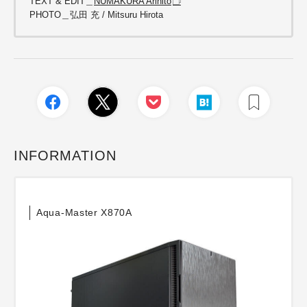
TEXT & EDIT＿
NUMAKURA Arihito
PHOTO＿弘田 充 / Mitsuru Hirota
INFORMATION
Aqua-Master X870A