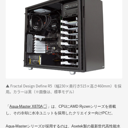
▲ Fractal Design Define R5（幅230×奥行き515×高さ460mm）を採
用。カラーは黒（※画像は、標準モデル）
「
Aqua-Master X870A
」は、CPUにAMD Ryzenシリーズを搭載
し、その冷却に水冷ユニットを採用したクリエイター向けPCだ。
Aqua-Masterシリーズが採用するのは、Asetek製の最新世代高性能水