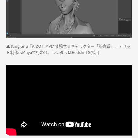
▲ King Gnu『AIZO』MVに登場するキャラクター「勢喜遊」。アセッ
ト制作はMayaで行われ、レンダラはRedshiftを採用