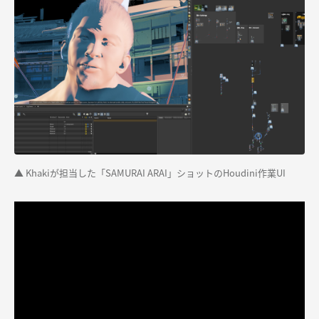
▲ Khakiが担当した「SAMURAI ARAI」ショットのHoudini作業UI