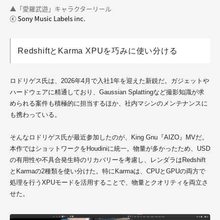
▲「愛羅武遊」キャラクターリール
ⓒ Sony Music Labels inc.
RedshiftとKarma XPUを巧みに使い分ける
ロドリゲス氏は、2026年4月で入社1年を迎えた新鋭だ。ガジェットや
ハードウェアに精通しており、Gaussian Splattingなど撮影知識が求
められる案件も積極的に担当するほか、社内マシンのメンテナンスに
も携わっている。
そんなロドリゲス氏が最近参加したのが、King Gnu『AIZO』MVだ。
本作ではショットワークをHoudiniに統一。物量が多かったため、USD
の有用性や不具合発生時のリカバリーを考慮し、レンダラはRedshift
とKarmaの2種類を使い分けた。特にKarmaは、CPUとGPUの両方で
処理を行うXPUモードを活用することで、物量とクオリティを両立さ
せた。