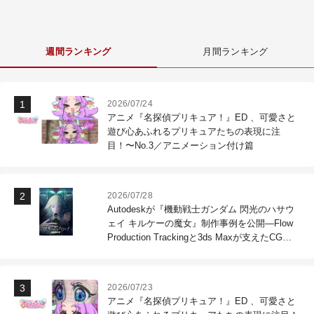
週間ランキング
月間ランキング
2026/07/24
アニメ『名探偵プリキュア！』ED 、可愛さと
遊び心あふれるプリキュアたちの表現に注
目！〜No.3／アニメーション付け篇
2026/07/28
Autodeskが『機動戦士ガンダム 閃光のハサウ
ェイ キルケーの魔女』制作事例を公開―Flow
Production Trackingと3ds Maxが支えたCG制
作現場
2026/07/23
アニメ『名探偵プリキュア！』ED 、可愛さと