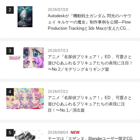
2026/07/28
Autodeskが『機動戦士ガンダム 閃光のハサウ
ェイ キルケーの魔女』制作事例を公開―Flow
Production Trackingと3ds Maxが支えたCG制
作現場
2026/07/23
アニメ『名探偵プリキュア！』ED 、可愛さと
遊び心あふれるプリキュアたちの表現に注目！
〜No.2／モデリング＆リギング篇
2026/07/22
アニメ『名探偵プリキュア！』ED 、可愛さと
遊び心あふれるプリキュアたちの表現に注
目！〜No.1／演出篇
2026/08/04
NEW
テーマは「スザンヌ」Blenderユーザー限定CG