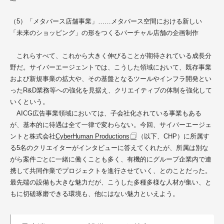
（5）「メタバース店舗事業」……メタバース空間におけ​る新しい
「未来のショッピング」の形をつくるバーチャル店舗の企画制作
これらすべて、これから大きく伸びることが期待されている成長分
野だ。
サイバーエージェントでは、こうした領域において、既存事業
および新規事業の拡大や、その基盤となるツールやインフラ開発とい
ったR
&D業務等への強化を見据え、クリエイティブの体制を強化して
いくという。
AICG広告事業領域においては、子会社化されている事業もある
が、基本的に待遇は全て一律で変わらない。今回、サイバーエージェ
ントと株式会社
CyberHuman Productions
（以下、CHP）に所属す
る5名のクリエイターが
インタビューに答えてくれたが、所属は別な
がら案件ごとに一緒に働くことも多く、有機的にグループ企業内で連
携して共同作業でプロジェクトを進行させていく、とのことだった。
最先端の設備も大きな魅力だが、こうした多種多様な人材が集い、と
もに切磋琢磨できる環境も、他にはない魅力といえよう。