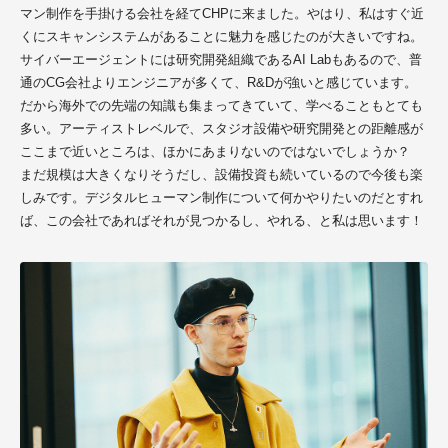
マン制作を手掛ける会社を経て
CHP
に来ました。やはり、私はすぐ近
くにスキャンシステムがあることに魅力を感じたのが大きいですね。
サイバーエージェント
には
研究開発組織であるAI
Lab
もあるので、普
通のCG会社よりエンジニアが多くて、R&Dが強いと感じています。
だから海外での先端の知識も集まってきていて、学べることもとても
多い。アーティストレベルで、スタジオ設備や研究開発との距離感が
ここまで近いところは、ほかにあまりないのではないでしょうか？
まだ規模は大きくなりそうだし、設備投資も続いているので今後も楽
しみです。デジタルヒューマン制作について何かやりたいのだとすれ
ば、この会社
であれば
それが見つかるし、やれる、と私は思います！