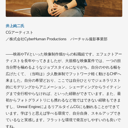
井上純二氏
CGアーティスト
／株式会社CyberHuman Productions バーチャル撮影事業部
――映画やTVといった映像制作畑からの転職組です。エフェクトアー
ティストを長年やってきましたが、大規模な映像案件では、一つの担
当分野を極めるようなジョブスタイルになりがち。自分のやれる幅を
広げたくて、（当時は）少人数体制でフットワーク軽く動ける
CHPへ
来ました
。自分の希望どおり、ここでは自分ひとりで
ジェネラリスト
的にモデリングからアニメーション、シェーディングからライティン
グまで全行程やらなければ、といった経験ができています。また、最
初からフォトグラメトリにも携わるなど他ではできない経験もできま
すし、
Unreal
Engine
によるリアルタイムCGにも
触れることができて
います
。学ぼうと思えば学べる環境で、自分自身、スキルアップでき
ているなと実感します。
フラットな環境で発言がしやすい
のも良いで
すね。