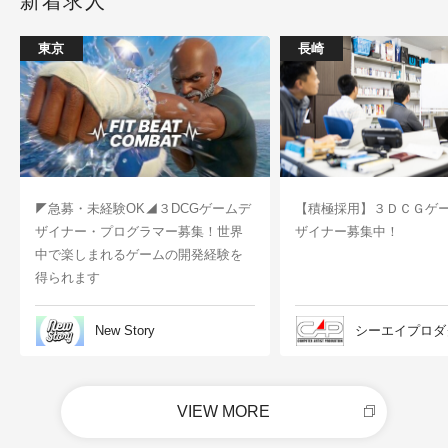
新着求人
東京
長崎
◤急募・未経験OK◢３DCGゲームデ
【積極採用】３ＤＣＧゲ
ザイナー・プログラマー募集！世界
ザイナー募集中！
中で楽しまれるゲームの開発経験を
得られます
New Story
シーエイプロダ
VIEW MORE