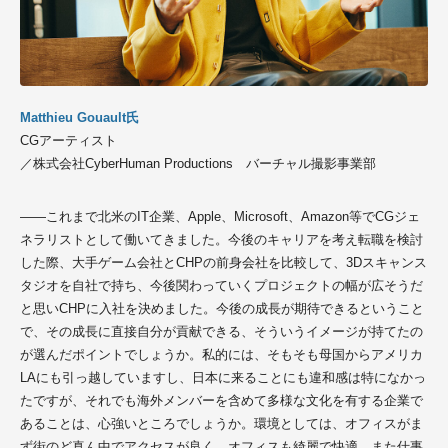
Matthieu Gouault氏
CGアーティスト
／株式会社CyberHuman Productions バーチャル撮影事業部
――こ
れまで北米
のIT企業、Apple、Microsoft、Amazon等でCG
ジェ
ネラリストとして働いてきました。今後のキャリアを考え転職を検討
した際、大手ゲーム会社とCHPの前身会社を比較して、3Dスキャンス
タジオを自社で持ち、今後関わっていくプロジェクトの幅が広そうだ
と思いCHPに入社を決めました
。今後の成長が期待できるということ
で、その成長に直接自分が貢献できる、そういうイメージが持てたの
が選んだポイントでしょうか。私的には、そもそも母国からアメリカ
LAにも引っ越していますし、日本に来ることにも違和感は特になかっ
たですが、それでも海外メンバーを含めて多様な文化を有する企業で
あることは、心強いところでしょうか。環境としては、オフィスがま
ず街のど真ん中でアクセスが良く、オフィスも綺麗で快適。また仕事