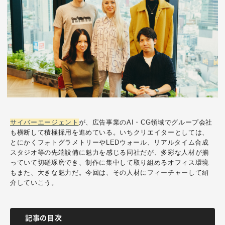
サイバーエージェント
が、広告事業のAI・CG領域でグループ会社
も横断して積極採用を進めている。
いちクリエイターとしては、
とにかく
フォトグラメトリー
やLEDウォール、リアルタイム合成
スタジオ等の先端設備に魅力を感じる同社だが、多彩な人材が揃
っていて切磋琢磨でき、制作に集中して取り組めるオフィス環境
もまた、大きな魅力だ。今回は、その人材にフィーチャーして紹
介していこう。
記事の目次