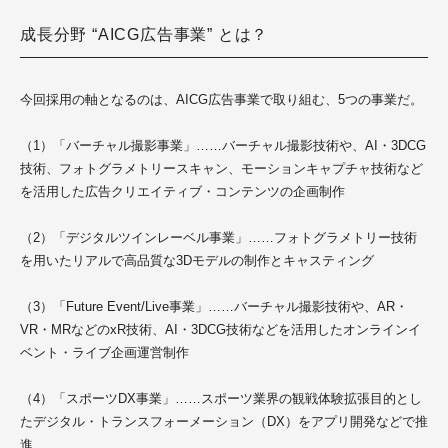
成長分野 “AICG広告事業” とは？
今回採用の軸となるのは、AICG広告事業で取り組む、5つの事業だ
。
（1）「バーチャル撮影事業」……バーチャル撮影技術や、AI・3DCG
技術、フォトグラメトリースキャン、モーションキャプチャ技術など
を活用した広告クリエイティブ・コンテンツの企画制作
（2）「デジタルツインレーベル事業」……フォトグラメトリー技術
を用いたリアルで高品質な3Dモデルの制作とキャスティング
（3）「Future Event/Live事業」……バーチャル撮影技術や、AR・
VR・MRなどのxR技術、AI・3DCG技術などを活用したオンラインイ
ベント・ライブ企画運営制作
（4）「スポーツDX事業」……スポーツ業界の観戦体験拡張目的とし
たデジタル・トランスフォーメーション（DX）をアプリ開発などで推
進