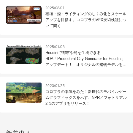
2025/08/01
破壊・煙・ライティングのしくみ化とスケール
アップを目指す。コロプラのVFX技術検証につ
いて聞く
2025/01/08
Houdiniで都市や島を生成できる
HDA「Procedural City Generator for Houdini」
アップデート！ オリジナルの建物モデルを配
置できるキットバッシュ機能を新搭載
2023/01/25
コロプラの本気をみた！新世代のモバイルゲー
ムグラフィックスを示す、NPR／フォトリアル
2つのアプリをリリース！