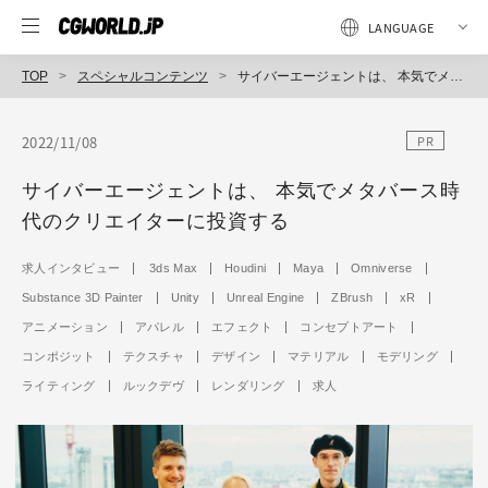
TOP
スペシャルコンテンツ
サイバーエージェントは、 本気でメタバース時代のクリエイターに投資する
2022/11/08
PR
サイバーエージェントは、 本気でメタバース時
代のクリエイターに投資する
求人インタビュー
3ds Max
Houdini
Maya
Omniverse
Substance 3D Painter
Unity
Unreal Engine
ZBrush
xR
アニメーション
アパレル
エフェクト
コンセプトアート
コンポジット
テクスチャ
デザイン
マテリアル
モデリング
ライティング
ルックデヴ
レンダリング
求人