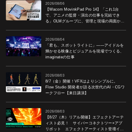
2026/08/06
【Wacom MovinkPad Pro 14】「これ1台
で、アニメの監督・演出の仕事を完結でき
る」OLMグループに、管理と現場の両面から
導入効果を聞いた
2026/08/04
「君も、スポットライトに」――アイドルを
輝かせる映像とビジュアルを現場でつくる、
imaginateの仕事
2026/08/03
8/7（金）開催！VFXはよりシンプルに。
Flow Studio 開発者が語る次世代のAI・CGワ
ークフロー【来日講演】
2026/08/03
【8/27（木）リアル開催】エフェクトアーテ
ィスト必見！ サイバーコネクトツー×アプ
リボット エフェクトアーティスト登壇イベ