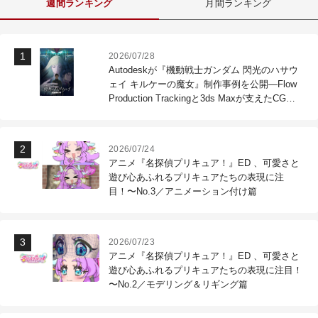
週間ランキング
月間ランキング
2026/07/28
Autodeskが『機動戦士ガンダム 閃光のハサウ
ェイ キルケーの魔女』制作事例を公開―Flow
Production Trackingと3ds Maxが支えたCG制
作現場
2026/07/24
アニメ『名探偵プリキュア！』ED 、可愛さと
遊び心あふれるプリキュアたちの表現に注
目！〜No.3／アニメーション付け篇
2026/07/23
アニメ『名探偵プリキュア！』ED 、可愛さと
遊び心あふれるプリキュアたちの表現に注目！
〜No.2／モデリング＆リギング篇