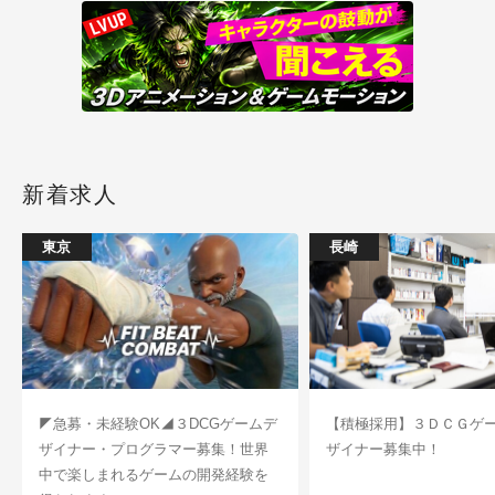
新着求人
東京
長崎
◤急募・未経験OK◢３DCGゲームデ
【積極採用】３ＤＣＧゲ
ザイナー・プログラマー募集！世界
ザイナー募集中！
中で楽しまれるゲームの開発経験を