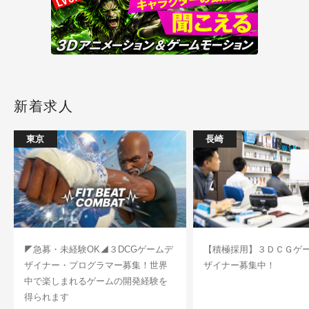
新着求人
東京
長崎
◤急募・未経験OK◢３DCGゲームデ
【積極採用】３ＤＣＧゲ
ザイナー・プログラマー募集！世界
ザイナー募集中！
中で楽しまれるゲームの開発経験を
得られます