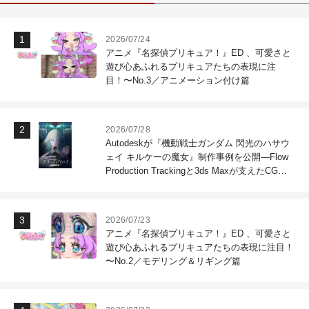
2026/07/24
アニメ『名探偵プリキュア！』ED 、可愛さと
遊び心あふれるプリキュアたちの表現に注
目！〜No.3／アニメーション付け篇
2026/07/28
Autodeskが『機動戦士ガンダム 閃光のハサウ
ェイ キルケーの魔女』制作事例を公開―Flow
Production Trackingと3ds Maxが支えたCG制
作現場
2026/07/23
アニメ『名探偵プリキュア！』ED 、可愛さと
遊び心あふれるプリキュアたちの表現に注目！
〜No.2／モデリング＆リギング篇