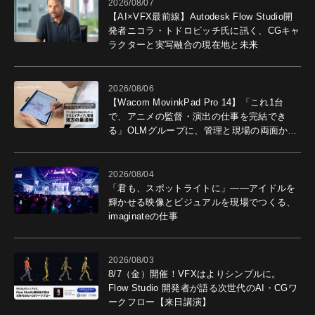
2026/08/07
【AI×VFX最前線】Autodesk Flow Studio開
発者ニコラ・トドロビッチ氏に訊く、CGキャ
ラクターと実写融合の現在地と未来
2026/08/06
【Wacom MovinkPad Pro 14】「これ1台
で、アニメの監督・演出の仕事を完結でき
る」OLMグループに、管理と現場の両面から
導入効果を聞いた
2026/08/04
「君も、スポットライトに」――アイドルを
輝かせる映像とビジュアルを現場でつくる、
imaginateの仕事
2026/08/03
8/7（金）開催！VFXはよりシンプルに。
Flow Studio 開発者が語る次世代のAI・CGワ
ークフロー【来日講演】