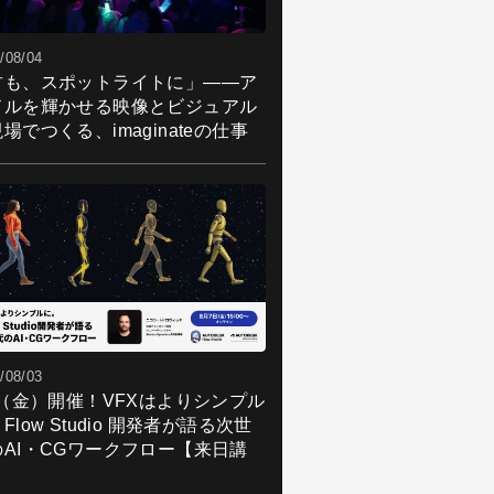
/08/04
君も、スポットライトに」――ア
ドルを輝かせる映像とビジュアル
場でつくる、imaginateの仕事
/08/03
7（金）開催！VFXはよりシンプル
Flow Studio 開発者が語る次世
のAI・CGワークフロー【来日講
】