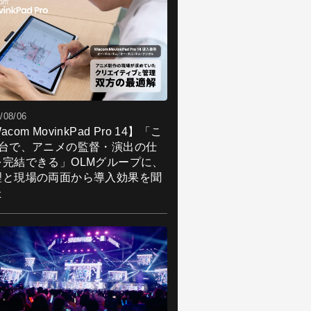
/08/06
acom MovinkPad Pro 14】「こ
1台で、アニメの監督・演出の仕
を完結できる」OLMグループに、
理と現場の両面から導入効果を聞
た