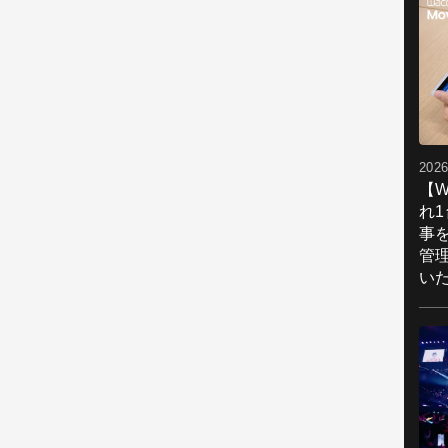
2026
【W
れ
事
管
い