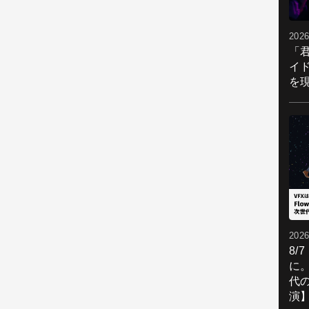
2026
「
イ
を現
2026
8/
に。
代
演