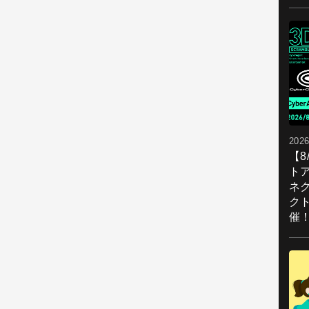
2026
【
ト
ネ
ク
催