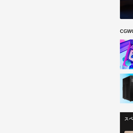
CGW
ス