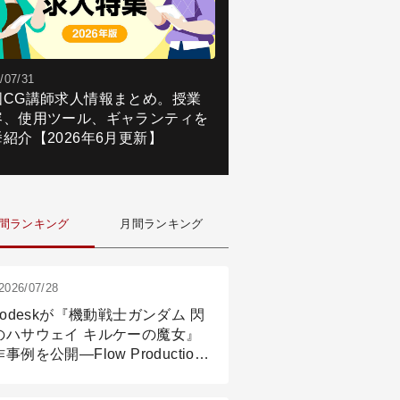
/07/31
国CG講師求人情報まとめ。授業
容、使用ツール、ギャランティを
紹介【2026年6月更新】
間ランキング
月間ランキング
2026/07/28
todeskが『機動戦士ガンダム 閃
のハサウェイ キルケーの魔女』
事例を公開―Flow Production
ackingと3ds Maxが支えたCG制
現場