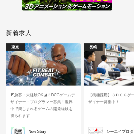
新着求人
東京
長崎
◤急募・未経験OK◢３DCGゲームデ
【積極採用】３ＤＣＧゲ
ザイナー・プログラマー募集！世界
ザイナー募集中！
中で楽しまれるゲームの開発経験を
得られます
New Story
シーエイプロダ