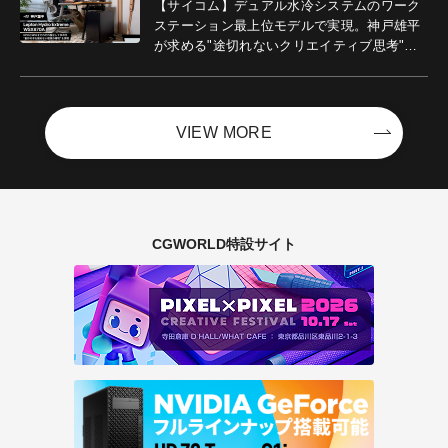
【サイコム】デュアル水冷システムのワーク
ステーション最上位モデルで実現。神戸雄平
が求める"途切れないクリエイティブ思考"｜
Boost with Sycom #05
VIEW MORE
CGWORLD特設サイト