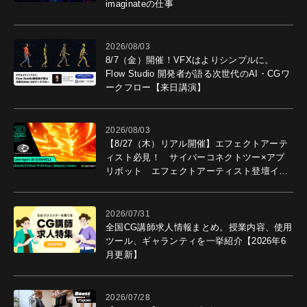
imaginateの仕事
2026/08/03
8/7（金）開催！VFXはよりシンプルに。
Flow Studio 開発者が語る次世代のAI・CGワ
ークフロー【来日講演】
2026/08/03
【8/27（木）リアル開催】エフェクトアーテ
ィスト必見！ サイバーコネクトツー×アプ
リボット エフェクトアーティスト登壇イベ
ントを開催！－サイバーエージェント
2026/07/31
全国CG講師求人情報まとめ。授業内容、使用
ツール、ギャランティを一挙紹介【2026年6
月更新】
2026/07/28