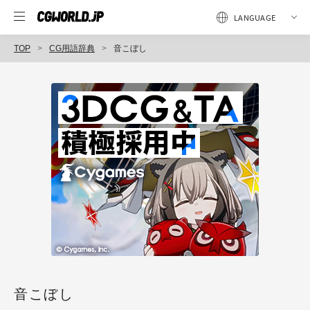
TOP
CG用語辞典
音こぼし
音こぼし