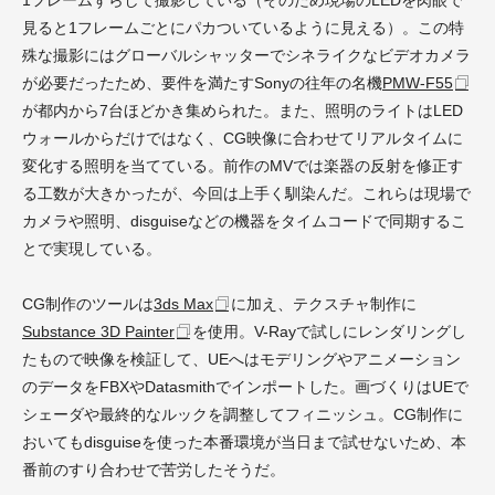
1フレームずらして撮影している（そのため現場のLEDを肉眼で
見ると1フレームごとにパカついているように見える）。この特
殊な撮影にはグローバルシャッターでシネライクなビデオカメラ
が必要だったため、要件を満たすSonyの往年の名機
PMW-F55
が都内から7台ほどかき集められた。また、照明のライトはLED
ウォールからだけではなく、CG映像に合わせてリアルタイムに
変化する照明を当てている。前作のMVでは楽器の反射を修正す
る工数が大きかったが、今回は上手く馴染んだ。これらは現場で
カメラや照明、disguiseなどの機器をタイムコードで同期するこ
とで実現している。
CG制作のツールは
3ds Max
に加え、テクスチャ制作に
Substance 3D Painter
を使用。V-Rayで試しにレンダリングし
たもので映像を検証して、UEへはモデリングやアニメーション
のデータをFBXやDatasmithでインポートした。画づくりはUEで
シェーダや最終的なルックを調整してフィニッシュ。CG制作に
おいてもdisguiseを使った本番環境が当日まで試せないため、本
番前のすり合わせで苦労したそうだ。