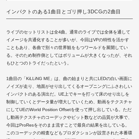
インパクトのある1曲目とゴリ押し3DCGの2曲目
ライブのセットリストは全4曲。通常のライブでは全体を通して
イメージを共通化することが多いが、今回はVPの特性を活かす
こともあり、各曲で別々の世界観をもつワールドを展開してい
る。そのため制作側としてはボリュームが大きくなったが、それ
もひとつのトライだったという。
1曲目の「KiLLiNG ME」は、曲の始まりと共にLEDの白い画面に
ノイズが走り、地面がせり出してくるオープニングにふさわしい
インパクトのある演出だ。UE上でキーを打って床のせり出しを
制御していくとデータ量が増大していくため、動画をテクスチャ
にしてUEのWorld Position Offsetを使って押し出している。ただ
し動画テクスチャのコーデックやビット数などの品質が大事で、
今回はProResをそのまま流すことで最良の結果を出している。
このコーデックの精査などもプロダクションが設営された本番環