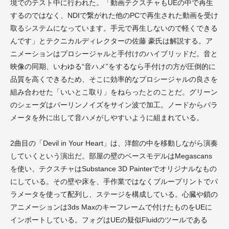
境でのテスト中に行われた。「動画テクスチャもUEの中で再生
するのではなく、NDIで繋がれた他のPCで再生された動画を受け
取るシステムになっています。手元で再生しないので軽くできる
んです」とテクニカルディレクターの佐藤 豪氏は解説する。ア
ニメーションはプロシージャルと手付けのハイブリッドだ。音と
映像の同期、いわゆる“音ハメ”をするなら手付けの方が圧倒的に
品質を高くできるため、そこに効率的なプロシージャルの良さを
組み合わせた「いいとこ取り」をねらったとのことだ。グリーン
のシェーダはパーリンノイズをサイン波で加工。ノードからパラ
メータを外に出して音ハメがしやすいように組まれている。
2曲目の「Devil in Your Heart」は、洋館の中を移動しながら演奏
していくという演出だ。部屋の壁のベースモデルはMegascans
を使い、テクスチャはSubstance 3D Painterでオリジナルなもの
にしている。その壁や床を、手作業ではなくブループリントでパ
ラメータを使って配列し、ステージを構成している。心臓や鎖の
アニメーションは3ds Maxのキーフレームで付けたものをUEに
インポートしている。フォグはUEの疑似Fluidのツールである