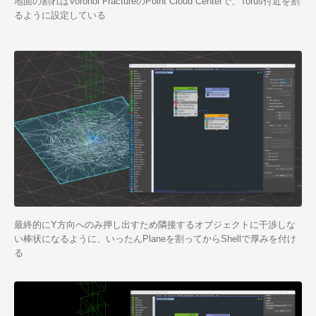
地面の割れはVoronoi FractureのPoint Cloud Centerで、Torus付近を割
るように設定している
最終的にY方向へのみ押し出すため隣接するオブジェクトに干渉しな
い棒状になるように、いったんPlaneを割ってからShellで厚みを付け
る