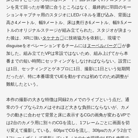
ンを見て回ったが希望に合うところはなく、最終的に羽田のモー
ションキャプチャ用のスタジオにLEDパネルを運び込み、背面は
高さ4メートル、幅9メートル、床は奥行き6メートル、幅9.5メー
トルのオリジナルステージが組み立てられた。スタジオが決まっ
た後は、XRに強い
タケナカ
に技術協力を依頼し、現場で
disguiseをオペレーションするチームには
ヌーベルバーグ
が参
加した。組み立てたVPは常設ではないため、組み上げてから本
番までの短い時間にセッティングをしなければならない。設営に
は1日、セッティングとゲネプロに1日、撮影に1日という短期間
だったが、特に本番環境でUEを動かすのは初めてのため調整が
難航したという。
本作の撮影の大きな特徴は同録2カメでのライブという点だ。通
常のライブなら2カメはそれほど大きな負担にならないが、カメ
ラの動きに合わせて背景と床に表示するCGの画角が変わるVPで
は2台のカメラ用に別々のCGを流し、1フレームごとに画面を切
り変えて撮影している。60fpsでCGを流し、30fpsのカメラ2台で