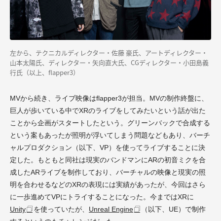
左から、テクニカルディレクター・佐藤 豪氏、アートディレクター・
山本太陽氏、ディレクター・矢向直大氏、CGディレクター・小田島義
行氏（以上、flapper3）
MVから続き、ライブ映像はflapper3が担当。MVの制作終盤に、
巨人が歩いている中でXRのライブをしてみたいという話が出た
ことから企画がスタートしたという。グリーンバックで合成する
という案もあったが照明が浮いてしまう問題などもあり、バーチ
ャルプロダクション（以下、VP）を使ってライブすることに決
定した。もともと同社は現実のバンドマンにARの初音ミクを合
成したARライブを制作しており、バーチャルの映像と現実の照
明を合わせるなどのXRの表現には実績があったが、今回はさら
に一歩進めてVPにトライすることになった。今まではXRに
Unity
を使っていたが、
Unreal Engine
（以下、UE）で制作