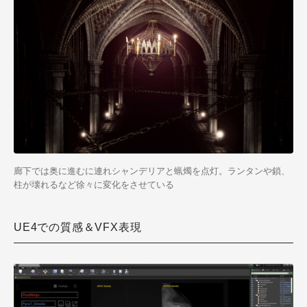
廊下では奥に進むに連れシャンデリアと蝋燭を点灯。ランタンや鎖、
柱が壊れるなど徐々に変化をさせている
UE4での質感＆VFX表現