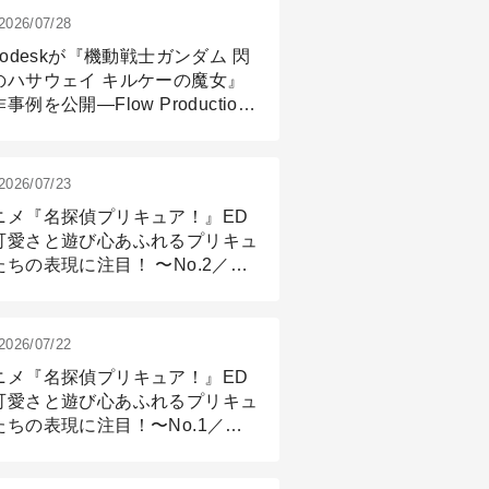
2026/07/28
todeskが『機動戦士ガンダム 閃
のハサウェイ キルケーの魔女』
事例を公開―Flow Production
ackingと3ds Maxが支えたCG制
現場
2026/07/23
ニメ『名探偵プリキュア！』ED
可愛さと遊び心あふれるプリキュ
たちの表現に注目！ 〜No.2／モ
リング＆リギング篇
2026/07/22
ニメ『名探偵プリキュア！』ED
可愛さと遊び心あふれるプリキュ
たちの表現に注目！〜No.1／演
篇