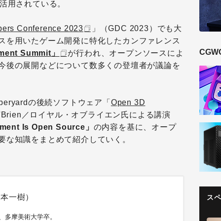
が活用されている。
ers Conference 2023
」（GDC 2023）でも大
スを用いたゲーム開発に特化したカンファレンス
CGW
ment Summit」
が行われ、オープンソースによ
今後の展開などについて数多くの登壇者が議論を
beryardの後続ソフトウェア「
Open 3D
O'Brien／ロイヤル・オブライエン氏による講演
ment Is Open Source」
の内容を基に、オープ
要な知識をまとめて紹介していく。
坂本一樹）
ス
れ、多摩美術大学卒。