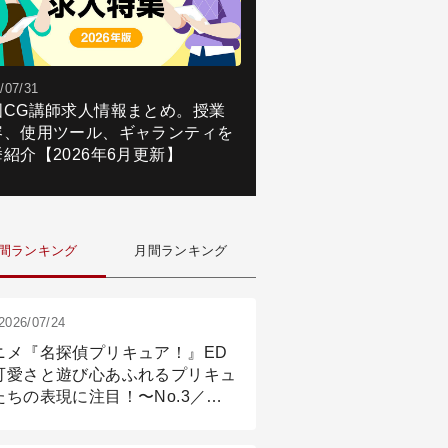
/07/31
国CG講師求人情報まとめ。授業
容、使用ツール、ギャランティを
紹介【2026年6月更新】
間ランキング
月間ランキング
2026/07/24
ニメ『名探偵プリキュア！』ED
可愛さと遊び心あふれるプリキュ
たちの表現に注目！〜No.3／ア
メーション付け篇