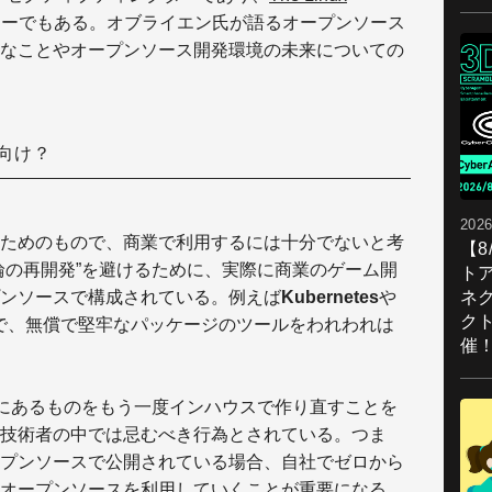
ャーでもある。オブライエン氏が語るオープンソース
なことやオープンソース開発環境の未来についての
向け？
2026
ためのもので、商業で利用するには十分でないと考
【
輪の再開発”を避けるために、実際に商業のゲーム開
ト
ネ
ンソースで構成されている。例えば
Kubernetes
や
ク
で、無償で堅牢なパッケージのツールをわれわれは
催
でにあるものをもう一度インハウスで作り直すことを
技術者の中では忌むべき行為とされている。つま
プンソースで公開されている場合、自社でゼロから
オープンソースを利用していくことが重要になる。