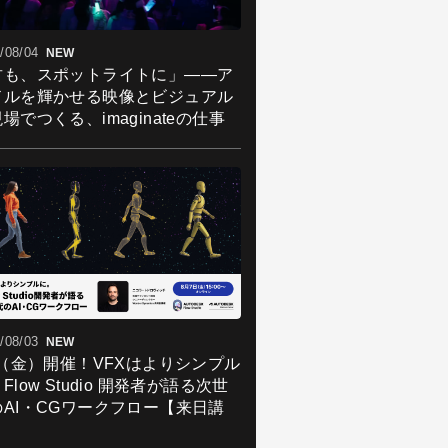
/08/04
NEW
君も、スポットライトに」――ア
ドルを輝かせる映像とビジュアル
場でつくる、imaginateの仕事
/08/03
NEW
7（金）開催！VFXはよりシンプル
Flow Studio 開発者が語る次世
のAI・CGワークフロー【来日講
】