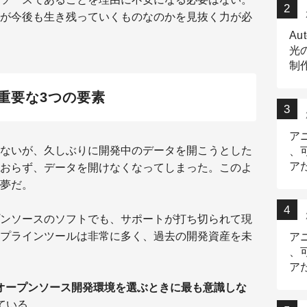
が今後も生き残っていくものなのかを見抜く力が必
Au
光
制作
Tr
重要な3つの要素
作
ア
ないが、久しぶりに開発中のデータを開こうとした
、
ア
おらず、データを開けなくなってしまった。このよ
デ
夢だ。
ンソースのソフトでも、サポートが打ち切られて現
プラインツールは非常に多く、過去の開発資産を未
ア
、
ア
出
オープンソース開発環境を選ぶときに最も意識しな
ている。