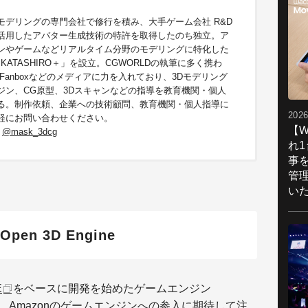
モデリングの専門会社で修行を積み、大手ゲーム会社 R&D
を活用したアバター生成技術の特許を取得したのち独立。
ア
ンやゲームなどリアルタイム分野のモデリングに特化した
KATASHIRO＋」を設立。
CGWORLDの執筆に多く携わ
Fanboxなどのメディアに力を入れており、3Dモデリング
ジン、CG原型、3Dスキャンなどの指導を教育機関・個人
る。
制作依頼、企業への技術顧問、教育機関・個人指導に
2026
軽にお問い合わせください。
【W
：
@mask_3dcg
れ
事
管
い
Open 3D Engine
E
をベースに開発を始めたゲームエンジン
。Amazonのゲームエンジンへの参入に期待して注