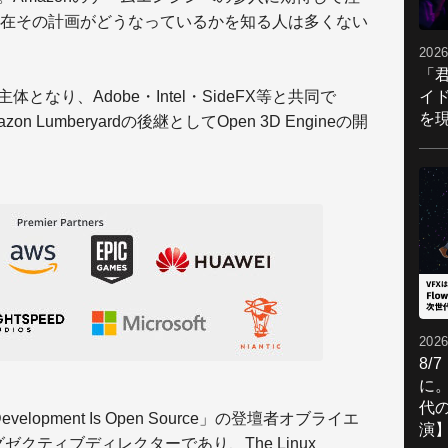
在その計画がどうなっているかを知る人は多くない
2026
「
イ
が主体となり、Adobe・Intel・SideFX等と共同で
を現
on Lumberyardの後継としてOpen 3D Engineの開
2026
8/
に。
代
 Development Is Open Source」の登壇者オブライエ
演
onのエグゼクティブディレクターであり、
The Linux