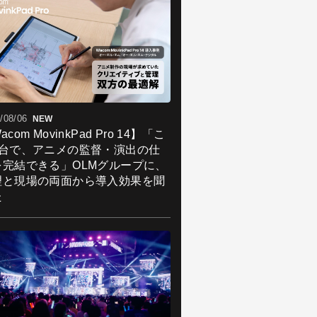
/08/06
NEW
acom MovinkPad Pro 14】「こ
1台で、アニメの監督・演出の仕
を完結できる」OLMグループに、
理と現場の両面から導入効果を聞
た