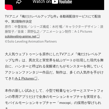
TVアニメ『俺だけレベルアップな件』各動画配信サービスにて配信
中。第2期制作決定
原作：中重俊祐／シリーズ構成：木村 暢／キャラクターデザイン：須
藤智子／音楽：澤野弘之／アニメーション制作：A-1 Pictures
sololeveling-anime.net
©Solo Leveling Animation Partners
大人気ウェブトゥーンを原作にしたTVアニメ『俺だけレベルア
ップな件』は、異次元と実世界を結ぶゲートが出現した現代を舞
台に、ハンターと呼ばれる覚醒者たちがモンスターを倒していく
アクションファンタジー作品だ。制作は、多くの人気作を手がけ
てきた
A-1 Pictures
。
本作の新しい試みとして、小型で軽量なセンサーとスマートフォ
ンの専用アプリだけで全身のモーションキャプチャを実現する、
モバイルモーションキャプチャー「mocopi」の採用が挙げられ
る。