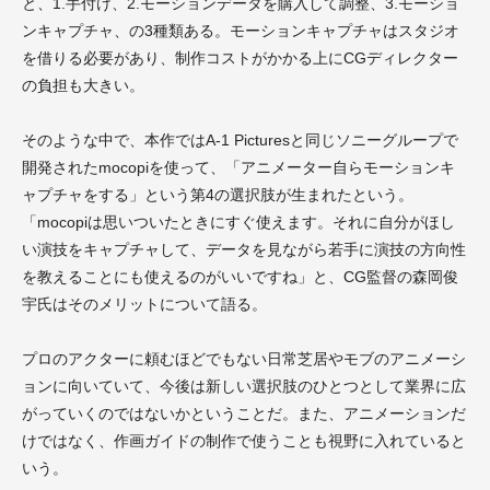
と、1.手付け、2.モーションデータを購入して調整、3.モーショ
ンキャプチャ、の3種類ある。モーションキャプチャはスタジオ
を借りる必要があり、制作コストがかかる上にCGディレクター
の負担も大きい。
そのような中で、本作ではA-1 Picturesと同じソニーグループで
開発されたmocopiを使って、「アニメーター自らモーションキ
ャプチャをする」という第4の選択肢が生まれたという。
「mocopiは思いついたときにすぐ使えます。それに自分がほし
い演技をキャプチャして、データを見ながら若手に演技の方向性
を教えることにも使えるのがいいですね」と、CG監督の森岡俊
宇氏はそのメリットについて語る。
プロのアクターに頼むほどでもない日常芝居やモブのアニメーシ
ョンに向いていて、今後は新しい選択肢のひとつとして業界に広
がっていくのではないかということだ。また、アニメーションだ
けではなく、作画ガイドの制作で使うことも視野に入れていると
いう。