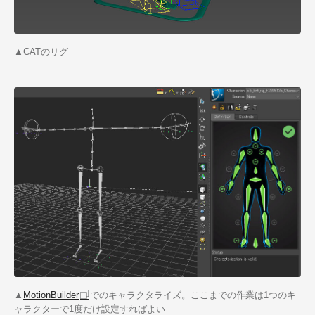
▲CATのリグ
▲
MotionBuilder
でのキャラクタライズ。ここまでの作業は1つのキ
ャラクターで1度だけ設定すればよい