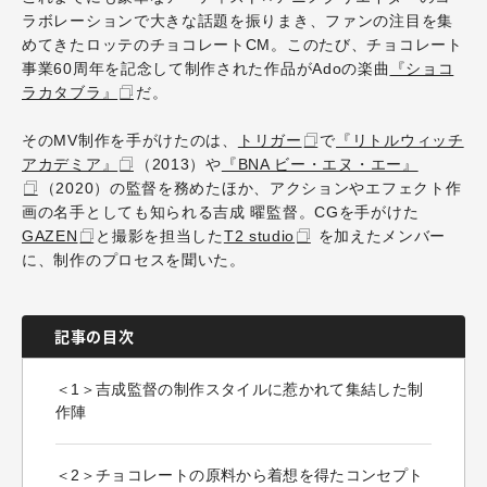
ラボレーションで大きな話題を振りまき、ファンの注目を集
めてきたロッテのチョコレートCM。このたび、チョコレート
事業60周年を記念して制作された作品がAdoの楽曲
『ショコ
ラカタブラ』
だ。
そのMV制作を手がけたのは、
トリガー
で
『リトルウィッチ
アカデミア』
（2013）や
『BNA ビー・エヌ・エー』
（2020）の監督を務めたほか、アクションやエフェクト作
画の名手としても知られる吉成 曜監督。CGを手がけた
GAZEN
と撮影を担当した
T2 studio
を加えたメンバー
に、制作のプロセスを聞いた。
記事の目次
＜1＞吉成監督の制作スタイルに惹かれて集結した制
作陣
＜2＞チョコレートの原料から着想を得たコンセプト