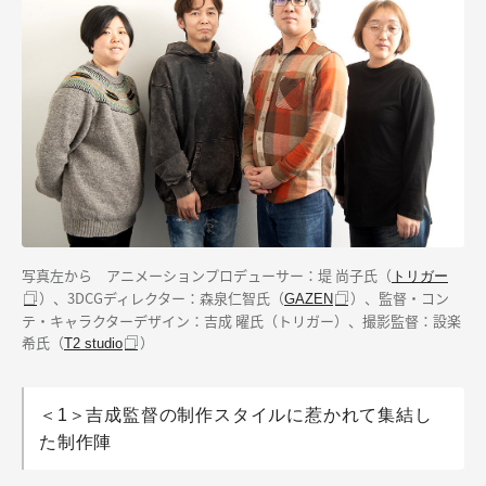
写真左から アニメーションプロデューサー：堤 尚子氏（
トリガー
）、3DCGディレクター：森泉仁智氏（
）、監督・コン
GAZEN
テ・キャラクターデザイン：吉成 曜氏（トリガー）、撮影監督：設楽
希氏（
）
T2 studio
＜1＞吉成監督の制作スタイルに惹かれて集結し
た制作陣