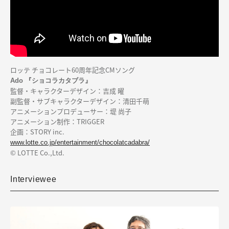
ロッテ チョコレート60周年記念CMソング
Ado 『ショコラカタブラ』
監督・キャラクターデザイン：吉成 曜
副監督・サブキャラクターデザイン：清田千萌
アニメーションプロデューサー：堤 尚子
アニメーション制作：TRIGGER
企画：STORY inc.
www.lotte.co.jp/entertainment/chocolatcadabra/
© LOTTE Co.,Ltd.
Interviewee