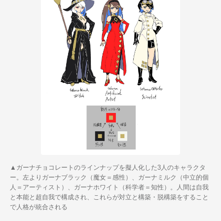
▲ガーナチョコレートのラインナップを擬人化した3人のキャラクタ
ー。左よりガーナブラック（魔女＝感性）、ガーナミルク（中立的個
人＝アーティスト）、ガーナホワイト（科学者＝知性）。人間は自我
と本能と超自我で構成され、これらが対立と構築・脱構築をすること
で人格が統合される