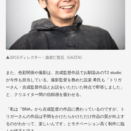
▲3DCGディレクター：森泉仁智氏（GAZEN）
また、色彩関係や撮影は、吉成監督作品でお馴染みのT2 studio
が今作も担当している。撮影監督を務めた設楽 希氏も「トリガ
ーさん・吉成監督作品とお話をいただいた時点で即答しました」
と、クリエイター間の信頼感を窺わせる。
「私は『BNA』から吉成監督の作品に携わっているのですが、ト
リガーさんの作品は手間をかけたらかけただけ作品の質が向上す
るのがわかって、楽しいんです」とモチベーション高く制作に臨
んだ様子を語る。