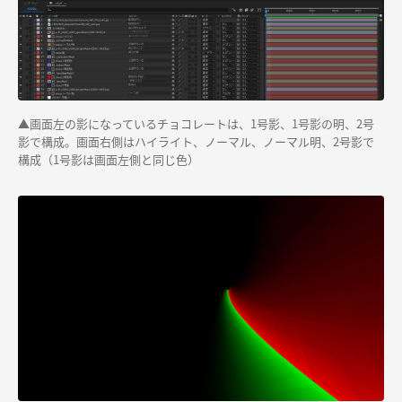
▲画面左の影になっているチョコレートは、1号影、1号影の明、2号
影で構成。画面右側はハイライト、ノーマル、ノーマル明、2号影で
構成（1号影は画面左側と同じ色）