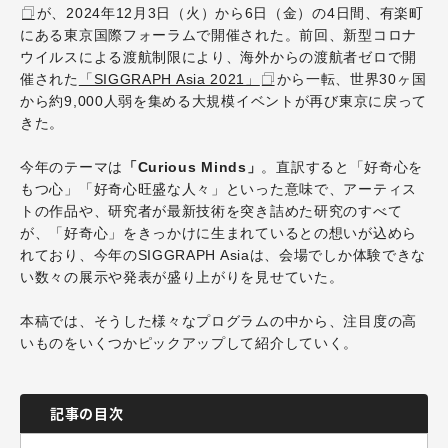
が、2024年12月3日（火）から6日（金）の4日間、有楽町
にある東京国際フォーラムで開催された。前回、新型コロナ
ウイルスによる渡航制限により、海外からの渡航者ゼロで開
催された
「SIGGRAPH Asia 2021」
から一転、世界30ヶ国
から約9,000人弱を集める大規模イベントが再び東京に戻って
きた。
今年のテーマは
「Curious Minds」
。直訳すると「好奇心を
もつ心」「好奇心旺盛な人々」といった意味で、アーティス
トの作品や、研究者が最新技術を突き詰めた研究のすべて
が、「好奇心」をきっかけに生まれているとの想いが込めら
れており、今年のSIGGRAPH Asiaは、会場でしか体験できな
い数々の展示や発表が盛り上がりを見せていた。
本稿では、そうした様々なプログラムの中から、注目度の高
いものをいくつかピックアップして紹介していく。
記事の目次