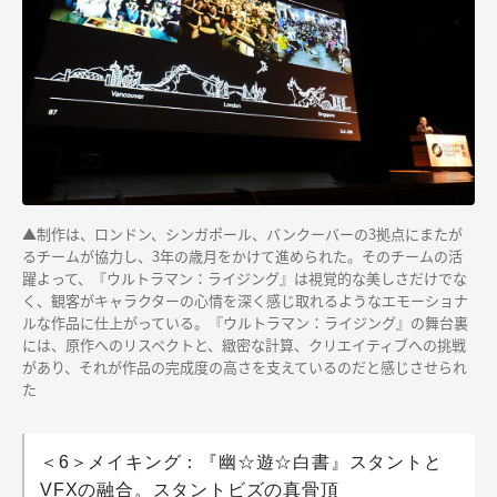
▲制作は、ロンドン、シンガポール、バンクーバーの3拠点にまたが
るチームが協力し、3年の歳月をかけて進められた。そのチームの活
躍よって、『ウルトラマン：ライジング』は視覚的な美しさだけでな
く、観客がキャラクターの心情を深く感じ取れるようなエモーショナ
ルな作品に仕上がっている。『ウルトラマン：ライジング』の舞台裏
には、原作へのリスペクトと、緻密な計算、クリエイティブへの挑戦
があり、それが作品の完成度の高さを支えているのだと感じさせられ
た
＜6＞メイキング：『幽☆遊☆白書』スタントと
VFXの融合。スタントビズの真骨頂