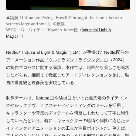
▲講演「Ultraman: Rising - How ILM brought this iconic hero to
screens large and small」の模様
VFXスーパーバイザー・Hayden Jones氏（
Industrial Light &
）
Magic
NetflixとIndustrial Light & Magic（ILM）が手掛けたNetflix配信の
アニメーション作品
『ウルトラマン：ライジング』
（2024）
の制作プロセスに関する講演。本作では、絵画的な美しさを追求
しながらも、細部まで徹底したアートディレクションを施し、独
自の世界観と映像美を実現している。
制作チームは、
Katana
や
Mari
といった最先端のライティン
グやルックデヴ、テクスチャペインティングのツールを活用し、
キャラクターや背景のディテールを何層にもわたって丁寧に制作
していったという。特に、キャラクターの感情や個性に応じたラ
イティングとアニメーションの工夫が注目ポイントだ。例えば、
主人公のケンには手持ちカメラのような不安定な視点を与え、緊