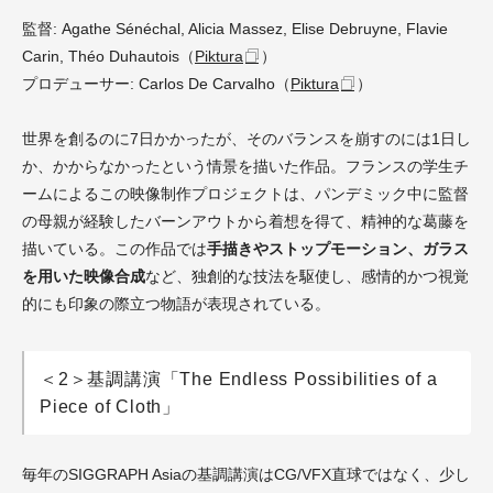
監督: Agathe Sénéchal, Alicia Massez, Elise Debruyne, Flavie
Carin, Théo Duhautois（
Piktura
）
プロデューサー: Carlos De Carvalho（
Piktura
）
世界を創るのに7日かかったが、そのバランスを崩すのには1日し
か、かからなかったという情景を描いた作品。フランスの学生チ
ームによるこの映像制作プロジェクトは、パンデミック中に監督
の母親が経験したバーンアウトから着想を得て、精神的な葛藤を
描いている。この作品では
手描きやストップモーション、ガラス
を用いた映像合成
など、独創的な技法を駆使し、感情的かつ視覚
的にも印象の際立つ物語が表現されている。
＜2＞基調講演「The Endless Possibilities of a
Piece of Cloth」
毎年のSIGGRAPH Asiaの基調講演はCG/VFX直球ではなく、少し