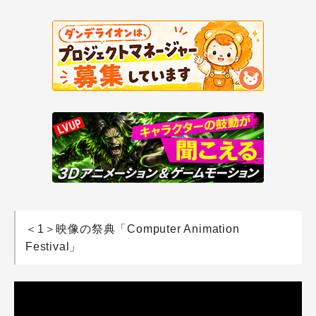
＜1＞映像の祭典「Computer Animation
Festival」