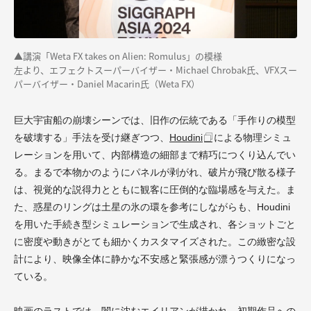
▲講演「Weta FX takes on Alien: Romulus」の模様
左より、エフェクトスーパーバイザー・Michael Chrobak氏、VFXスー
パーバイザー・Daniel Macarin氏（Weta FX）
巨大宇宙船の崩壊シーンでは、旧作の伝統である「手作りの模型
を破壊する」手法を受け継ぎつつ、
Houdini
による物理シミュ
レーションを用いて、内部構造の細部まで精巧につくり込んでい
る。まるで本物かのようにパネルが剥がれ、破片が飛び散る様子
は、視覚的な説得力とともに観客に圧倒的な臨場感を与えた。ま
た、惑星のリングは土星の氷の環を参考にしながらも、Houdini
を用いた手続き型シミュレーションで生成され、各ショットごと
に密度や動きがとても細かくカスタマイズされた。この緻密な設
計により、映像全体に静かな不安感と緊張感が漂うつくりになっ
ている。
映画のラストでは、闇に沈むエイリアンが描かれ、初期作品への