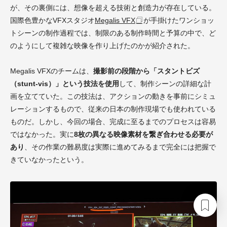
が、その裏側には、想像を超える技術と創造力が存在している。
国際色豊かなVFXスタジオ
Megalis VFX
が手掛けたワンショッ
トシーンの制作過程では、制限のある制作時間と予算の中で、ど
のようにして複雑な映像を作り上げたのかが紹介された。
Megalis VFXのチームは、
撮影前の段階から「スタントビズ
（stunt-vis）」という技法を使用
して、制作シーンの詳細な計
画を立てていた。この技法は、アクションの動きを事前にシミュ
レーションするもので、従来の日本の制作現場でも使われている
ものだ。しかし、今回の場合、完成に至るまでのプロセスは容易
ではなかった。実に
8枚の異なる映像素材を繋ぎ合わせる必要が
あり
、その作業の難易度は実際に進めてみるまで完全には把握で
きていなかったという。