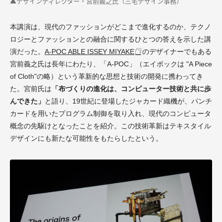
▲デザインディレクター・宮前義之氏（
三宅デザイン事務
）
本講演は、現代のファッションがどこまで進化するのか、テクノ
ロジーとファッションとの融合に関するひとつの答えを示した講
演だった。
A-POC ABLE ISSEY MIYAKE
のデザイナーでもある
宮前義之氏は長年にわたり、「A-POC」（エイポックは "A Piece
of Cloth"の略）という革新的な思想と技術の開発に携わってき
た。宮前氏は
「布づくりの進化は、コンピューター技術と共に歩
んできた」
と語り、19世紀に登場したジャカード織機が、パンチ
カードを用いたプログラム制御を取り入れ、現代のコンピュータ
概念の先駆けとなったことを紹介。この技術革新はテキスタイル
デザインにも新たな可能性をもたらしたという。