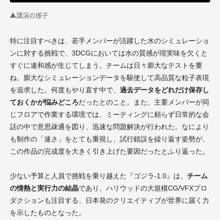
▲講演の様子
特に注目すべきは、若手メンバーが活躍した水のシミュレーショ
ンに対する挑戦で、3DCGにおいては水の質感が現実味を欠くと
すぐに違和感が生じてしまう。チームは日々膨大なテストを重
ね、膨大なシミュレーションデータを駆使して高品質な粒子表現
を追求した。何度もやり直す中で、
過去データをどれだけ保存し
ておくかが悩みどころ
だったとのこと。また、主要メンバーが同
じフロアで作業する環境では、ミーティングに頼らず日常的な会
話の中で意思疎通を図り、迅速な問題解決が行われた。なにより
も制作の「速さ」をとても重視し、試行錯誤を繰り返す姿勢が、
この作品の完成度を大きく引き上げた要因だったとふり返った。
少ない予算と人員で挑戦を乗り越えた『ゴジラ-1.0』は、
チーム
の情熱と実行力の結晶
であり、ハリウッドの大規模CG/VFXプロ
ダクションも注目する、日本発のクリエイティブが世界に届く力
を示したものとなった。