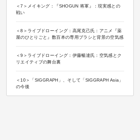
＜7＞メイキング：『SHOGUN 将軍』：現実感との
戦い
＜8＞ライブドローイング：高尾克己氏：アニメ『薬
屋のひとりごと』数百本の専用ブラシと背景の空気感
＜9＞ライブドローイング：伊藤暢達氏：空気感とク
リエイティブの舞台裏
＜10＞「SIGGRAPH」、そして「SIGGRAPH Asia」
の今後