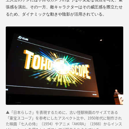
張感を演出。その一方、敵キャラクターはその威圧感を際立たせ
るため、ダイナミックな動きや陰影が活用されている。
▲「日本らしさ」を表現するために、古い怪獣映画のサイズである
「東宝スコープ」を参考にしたアスペクト比や、1950年代に制作され
た映画『七人の侍』（1954）やアニメ『AKIRA』（1988）からインス