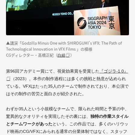
▲講演「Godzilla Minus One with SHIROGUMI's VFX: The Path of
Technological Innovation in VFX Films 」の模様
CGディレクター・髙橋正紀（
）
白組
第96回アカデミー賞にて、視覚効果賞を受賞した
『ゴジラ-1.0』
（2023）。本作の制作過程には多くの挑戦と熱意が込められ
ている。VFXはたった35人のチームで制作されており、本公演で
はその制作の苦労と面白さが紹介された。
わずか35人という小規模なチームで、限られた時間と予算の中、
驚異的なクオリティを実現したその裏には、
独特の作業スタイル
とチームワークがあった
という。この作品では、多くのハリウッ
ド映画のCG/VFXにみられる通常の分業体制ではなく、スタッフ