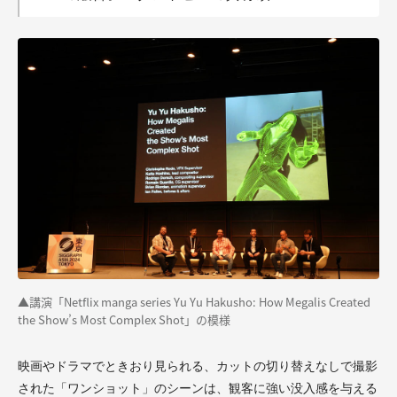
▲講演「Netflix manga series Yu Yu Hakusho: How Megalis Created
the Show’s Most Complex Shot」の模様
映画やドラマでときおり見られる、カットの切り替えなしで撮影
された「ワンショット」のシーンは、観客に強い没入感を与える