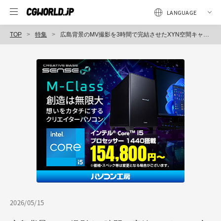
TOP
特集
広島背景のMV撮影を3時間で完結させたXYN空間キャプチャ×バーチャルプロダクション｜Ooochie Koochie「ショーラー」MV
2026/05/15