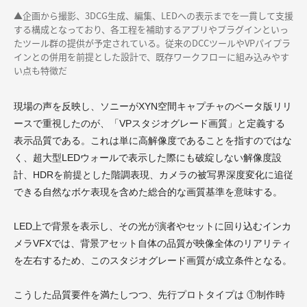
▲企画から撮影、3DCG生成、編集、LEDへの表示までを一貫して支援
する構成となっており、各工程を補助するアプリやプラグインといっ
たツール群の提供が予定されている。従来のDCCツールやVPパイプラ
インとの併用を前提とした設計で、既存ワークフローに組み込みやす
い点も特徴だ
現場の声を反映し、ソニーがXYN空間キャプチャのベータ版リリ
ースで重視したのが、「VPスタジオグレード画質」と定義する
表示品質である。これは単に高解像度であることを指すのではな
く、超大型LEDウォールで表示した際にも破綻しない解像度設
計、HDRを前提とした階調表現、カメラの被写界深度変化に追従
できる自然なボケ表現を含めた総合的な画質基準を意味する。
LED上で背景を表示し、その光が演者やセットに回り込むインカ
メラVFXでは、背景アセット自体の品質が映像全体のリアリティ
を左右するため、このスタジオグレード画質が成立条件となる。
こうした品質要件を満たしつつ、先行プロトタイプは ①制作時