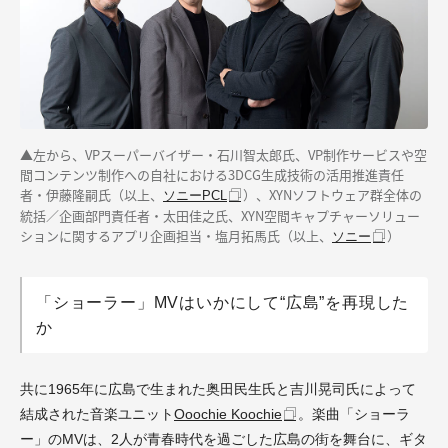
▲左から、VPスーパーバイザー・石川智太郎氏、VP制作サービスや空
間コンテンツ制作への自社における3DCG生成技術の活用推進責任
者・伊藤隆嗣氏（以上、
）、XYNソフトウェア群全体の
ソニーPCL
統括／企画部門責任者・太田佳之氏、XYN空間キャプチャーソリュー
ションに関するアプリ企画担当・塩月拓馬氏（以上、
）
ソニー
「ショーラー」MVはいかにして“広島”を再現した
か
共に1965年に広島で生まれた奥田民生氏と吉川晃司氏によって
結成された音楽ユニット
Ooochie Koochie
。楽曲「ショーラ
ー」のMVは、2人が青春時代を過ごした広島の街を舞台に、ギタ