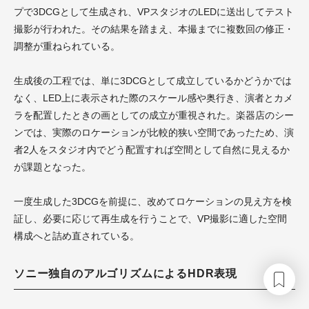
プで3DCGとして生成され、VPスタジオのLEDに送出してテスト
撮影が行われた。その結果を踏まえ、本撮までに複数回の修正・
調整が重ねられている。
生成後の工程では、単に3DCGとして成立しているかどうかでは
なく、LED上に表示された際のスケール感や奥行き、演者とカメ
ラを配置したときの画としての成立が重視された。楽器店のシー
ンでは、実際のロケーションが比較的狭い空間であったため、演
者2人をスタジオ内でどう配置すれば空間として自然に見えるか
が課題となった。
一度生成した3DCGを前提に、改めてロケーションの見え方を検
証し、必要に応じて再生成を行うことで、VP撮影に適した空間
構成へと詰め直されている。
ソニー独自のアルゴリズムによるHDR表現