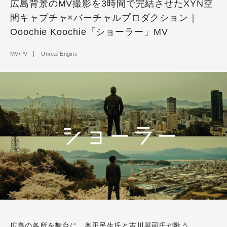
広島背景のMV撮影を3時間で完結させたXYN空
間キャプチャ×バーチャルプロダクション｜
Ooochie Koochie「ショーラー」MV
MV/PV
Unreal Engine
広島の各所を舞台に、奥田民生氏と吉川晃司氏が歌う