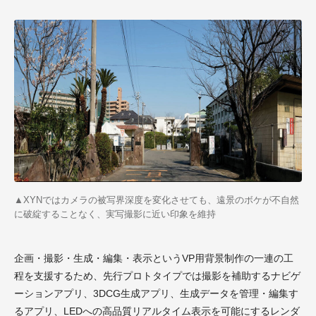
▲XYNではカメラの被写界深度を変化させても、遠景のボケが不自然
に破綻することなく、実写撮影に近い印象を維持
企画・撮影・生成・編集・表示というVP用背景制作の一連の工
程を支援するため、先行プロトタイプでは撮影を補助するナビゲ
ーションアプリ、3DCG生成アプリ、生成データを管理・編集す
るアプリ、LEDへの高品質リアルタイム表示を可能にするレンダ