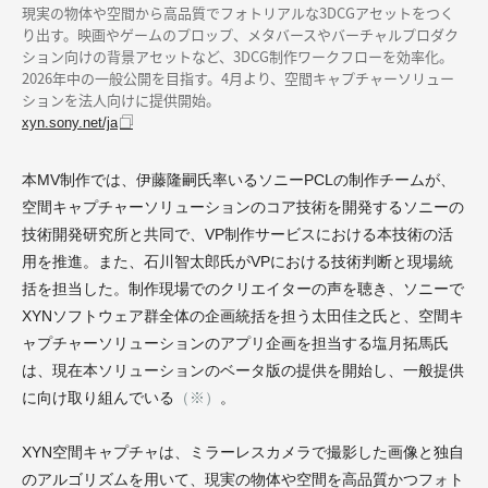
現実の物体や空間から高品質でフォトリアルな3DCGアセットをつく
り出す。映画やゲームのプロップ、メタバースやバーチャルプロダク
ション向けの背景アセットなど、3DCG制作ワークフローを効率化。
2026年中の一般公開を目指す。4月より、空間キャプチャーソリュー
ションを法人向けに提供開始。
xyn.sony.net/ja
本MV制作では、伊藤隆嗣氏率いるソニーPCLの制作チームが、
空間キャプチャーソリューションのコア技術を開発するソニーの
技術開発研究所と共同で、VP制作サービスにおける本技術の活
用を推進。また、石川智太郎氏がVPにおける技術判断と現場統
括を担当した。制作現場でのクリエイターの声を聴き、ソニーで
XYNソフトウェア群全体の企画統括を担う太田佳之氏と、空間キ
ャプチャーソリューションのアプリ企画を担当する塩月拓馬氏
は、現在本ソリューションのベータ版の提供を開始し、一般提供
に向け取り組んでいる
（※）
。
XYN空間キャプチャは、ミラーレスカメラで撮影した画像と独自
のアルゴリズムを用いて、現実の物体や空間を高品質かつフォト