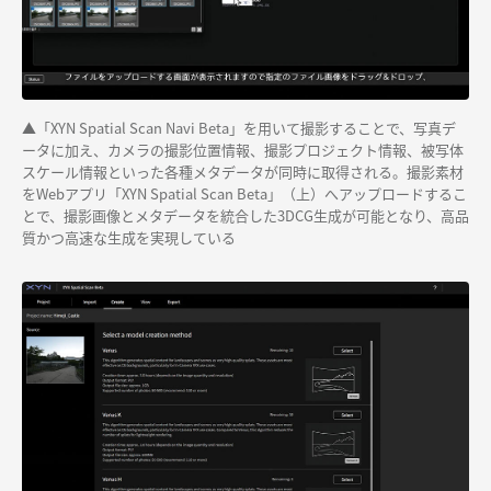
▲「XYN Spatial Scan Navi Beta」を用いて撮影することで、写真デ
ータに加え、カメラの撮影位置情報、撮影プロジェクト情報、被写体
スケール情報といった各種メタデータが同時に取得される。撮影素材
をWebアプリ「XYN Spatial Scan Beta」（上）へアップロードするこ
とで、撮影画像とメタデータを統合した3DCG生成が可能となり、高品
質かつ高速な生成を実現している