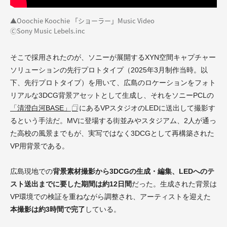
▲Ooochie Koochie 「ショーラー」Music Video
ⒸSony Music Lebels.inc
そこで採用されたのが、ソニーが展開するXYN空間キャプチャー
ソリューションの先行プロトタイプ（2025年3月制作当時。以
下、先行プロトタイプ）を用いて、広島のロケーションをフォト
リアルな3DCG背景アセットとして生成し、それをソニーPCLの
「清澄白河BASE」
にあるVPスタジオのLEDに送出して撮影す
るという手法だ。MVに登場する街並みやスタジアム、2人が通っ
た高校の風景までもが、実写ではなく3DCGとして再構築された
VP用背景である。
広島現地での
背景素材撮影から3DCGの生成・編集、LEDへのテ
スト送出までに要した期間は約12日間
だった。生成された背景は
VP環境での検証を重ねながら調整され、アーティストを迎えた
本撮影は約3時間で完了
している。