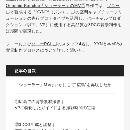
Ooochie Koochie「ショーラー」のMV
制作では、
ソニー
が提供する
「XYN™（ジン）」
の空間キャプチャーソリ
ューションの先行プロトタイプを活用し、バーチャルプロダ
クション（以下、VP）に使用する高品質な3DCG背景制作を
短期間で実現した。
ソニーおよび
ソニーPCL
のスタッフ4名に、XYNと本MVの
背景制作プロセスについて詳しく聞いた。
記事の目次
「ショーラー」MVはいかにして“広島”を再現したか
①広島での背景素材撮影｜
VPに特化したガイドによる撮影時間の短縮
②3DCG生成と調整｜