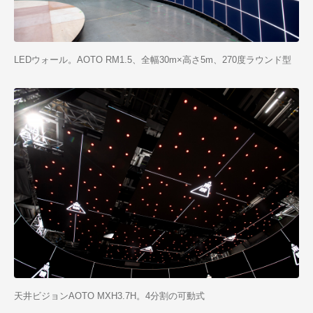
LEDウォール。AOTO RM1.5、全幅30m×高さ5m、270度ラウンド型
天井ビジョンAOTO MXH3.7H。4分割の可動式