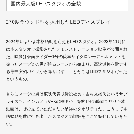
国内最大級LEDスタジオの全貌
270度ラウンド型を採用したLEDディスプレイ
2024年いよいよ本格始動を迎えるLEDスタジオ。2023年11月に
は本スタジオで撮影されたデモンストレーション映像が公開され
た。映像は仮面ライダー1号の愛車サイクロン号にヘルメットを
被ったスーツ姿の男が跨るシーンから始まり、高速道路を滑走す
る最中突如バイクから降り出す……とそこはLEDスタジオだった
というもの。
さらにスーツの男は東映代表取締役社長・吉村文雄氏というサプ
ライズも。インカメラVFXの種明かしを約1分の時間で見せた本
動画は、ぜひ見ていただきたい納得のクオリティだ。こうして本
格始動を世に打ち出したスタジオの詳細をここで紹介していきた
い。