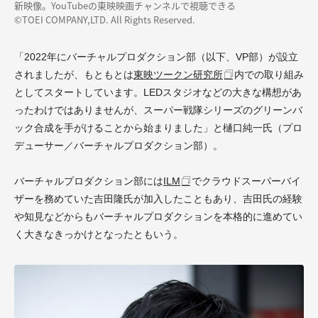
新映像。YouTubeの東映映画チャンネルで視聴できる
©TOEI COMPANY,LTD. All Rights Reserved.
「2022年にバーチャルプロダクション部（以下、VP部）が設立
されましたが、もともとは
東映ツークン研究所
内での取り組み
としてスタートしています。LEDスタジオなどの大きな構想があ
ったわけではありませんが、スーパー戦隊シリーズのグリーンバ
ック合成を手がけることから始まりました」と樋口純一氏（プロ
デューサー／バーチャルプロダクション部）。
バーチャルプロダクション部には
ILM
でクラウドスーパーバイ
ザーを務めていた吉田隆氏が加入したこともあり、吉田氏の経験
や知見などからもバーチャルプロダクションを本格的に進めてい
く大きなきっかけとなったともいう。