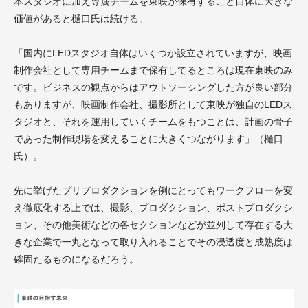
本スタジオに加え専属チームを東映が保有すること自体に大きな
価値があると樋口氏は続ける。
「国内にLEDスタジオ自体はいくつか設立されていますが、映画
制作会社として専用チームまで保有してるところは現在東映のみ
です。ビジネスの観点からはアウトソーシングした方が良い部分
もありますが、映画制作会社、撮影所として東映が独自のLEDス
タジオと、それを運用していくチームをもつことは、計画の骨子
であった制作現場を変えることに大きくつながります」（樋口
氏）。
先に挙げたプリプロダクションを例にとってもワークフローを変
え徹底化する上では、撮影、プロダクション、ポストプロダクシ
ョン、その他美術などの各セクションなどが並列して存在する大
きな企業で一丸となって取り入れることでその浸透度と成熟度は
確固たるものになるだろう。