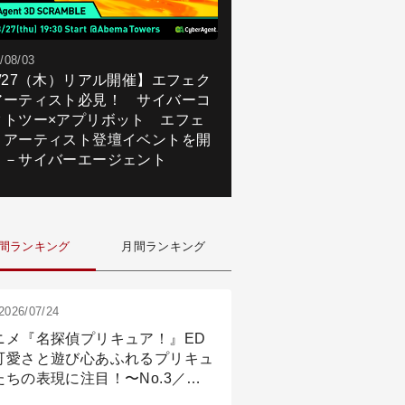
/08/03
8/27（木）リアル開催】エフェク
アーティスト必見！ サイバーコ
クトツー×アプリボット エフェ
トアーティスト登壇イベントを開
！－サイバーエージェント
間ランキング
月間ランキング
2026/07/24
ニメ『名探偵プリキュア！』ED
可愛さと遊び心あふれるプリキュ
たちの表現に注目！〜No.3／ア
メーション付け篇