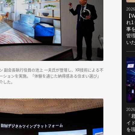
2026
【W
れ
事
管
い
 副会長執行役員の池上 一夫氏が登壇し、XR技術による不
ーションを実施。「体験を通じた納得感ある住まい選び」
介した。
2026
「
イ
を現