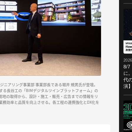
2026
8/
に。
代
ジニアリング事業部 事業部長である堀井 規男氏が登壇。
演
する長谷工の「BIMデジタルツインプラットフォーム」の
、用地の取得から、設計・施工・販売・広告までの情報をリ
業務効率と品質を向上させる。各工程の連携強化とDX化を