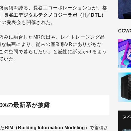
築実績を誇る、
長谷工コーポレーション
が、都
、
長谷工デジタルテクノロジーラボ（H／DTL）
けの発表会も開催された。
CGW
巧みに融合したMR演出や、レイトレーシング品
細な描画により、従来の産業系VRにありがちな
この空間で暮らしたい」と感性に訴えかけるよう
ていた。
DXの最新系が披露
ス
た
BIM（Building Information Modeling）
で蓄積さ