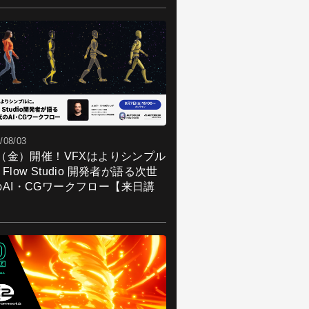
/08/03
7（金）開催！VFXはよりシンプル
Flow Studio 開発者が語る次世
のAI・CGワークフロー【来日講
】