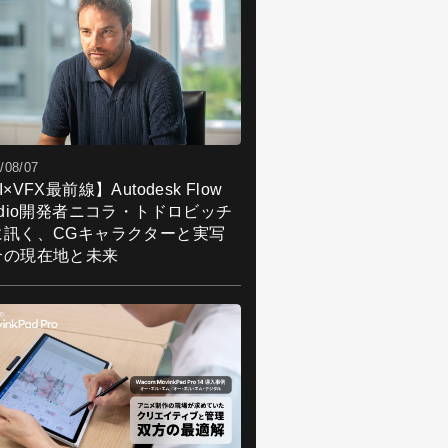
/08/07
I×VFX最前線】Autodesk Flow
udio開発者ニコラ・トドロビッチ
に訊く、CGキャラクターと実写
合の現在地と未来