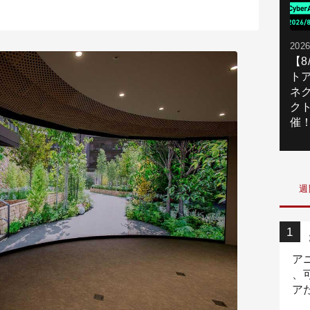
2026
【
ト
ネ
ク
催
週
ア
、
ア
ニ