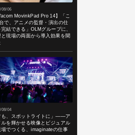
/08/06
acom MovinkPad Pro 14】「こ
1台で、アニメの監督・演出の仕
を完結できる」OLMグループに、
理と現場の両面から導入効果を聞
た
/08/04
君も、スポットライトに」――ア
ドルを輝かせる映像とビジュアル
場でつくる、imaginateの仕事