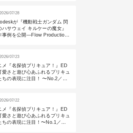
2026/07/28
todeskが『機動戦士ガンダム 閃
のハサウェイ キルケーの魔女』
事例を公開―Flow Production
ackingと3ds Maxが支えたCG制
現場
2026/07/23
ニメ『名探偵プリキュア！』ED
可愛さと遊び心あふれるプリキュ
たちの表現に注目！ 〜No.2／モ
リング＆リギング篇
2026/07/22
ニメ『名探偵プリキュア！』ED
可愛さと遊び心あふれるプリキュ
たちの表現に注目！〜No.1／演
篇