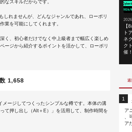
的なスキルだからです。
かもしれませんが、どんなジャンルであれ、ローポリ
2026
作業を可能にしてくれます。
【
ト
深く、初心者だけでなく中上級者まで幅広く楽しめ
ネ
ク
ページから紹介するポイントを活かして、ローポリ
催
1,658
週
イメージしてつくったシンプルな樽です。本体の溝
ア
って押し出し（Alt＋E）」を活用して、制作時間を
、
ア
ニ