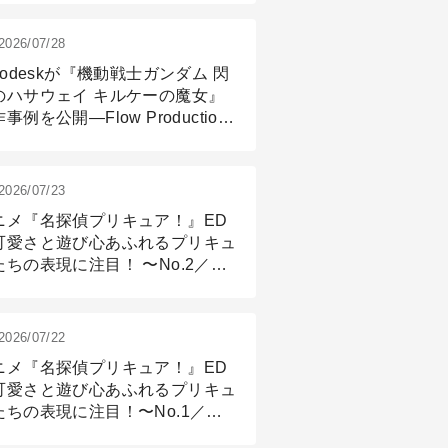
2026/07/28
todeskが『機動戦士ガンダム 閃
のハサウェイ キルケーの魔女』
事例を公開―Flow Production
ackingと3ds Maxが支えたCG制
現場
2026/07/23
ニメ『名探偵プリキュア！』ED
可愛さと遊び心あふれるプリキュ
たちの表現に注目！ 〜No.2／モ
リング＆リギング篇
2026/07/22
ニメ『名探偵プリキュア！』ED
可愛さと遊び心あふれるプリキュ
たちの表現に注目！〜No.1／演
篇