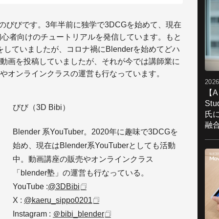
uberのびびです。3年半前に独学で3DCGを始めて、現在
nder初心者向けのチュートリアルを発信しています。もと
していましたが、コロナ禍にBlenderを始めてどハ
動画を投稿していましたが、それが今では講師業に
やオンラインクラスの運営も行なっています。
2026
【A
St
びび（3D Bibi）
氏
融
Blender 系YouTuber。2020年に趣味で3DCGを
始め、現在はBlender系YouTuberとしても活動
中。動画講座の販売やオンラインクラス
「blender塾」の運営も行なっている。
YouTube :
@3DBibi
X :
@kaeru_sippo0201
Instagram :
＠bibi_blender