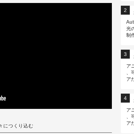
Au
光
制作
Tr
作
ア
、
ア
デ
ア
、
ア
徐々につくり込む
出