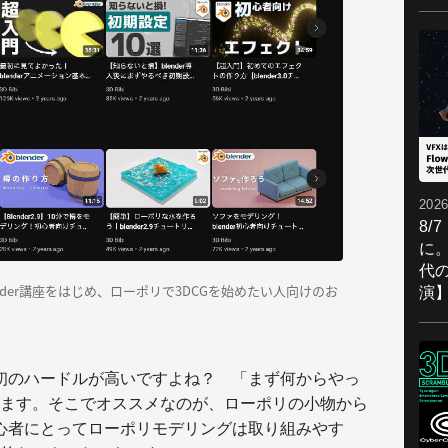
2026
8/
に。
代
ender講座をはじめ、ローポリで3DCGを始めたい人向けのお
演
の最初のハードルが高いですよね？ 「まず何からやっ
ます。そこでオススメなのが、ローポリの小物から
r初心者にとってローポリモデリングは取り組みやす