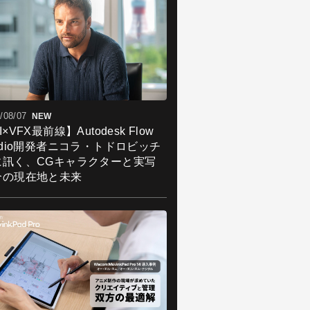
/08/07
NEW
I×VFX最前線】Autodesk Flow
udio開発者ニコラ・トドロビッチ
に訊く、CGキャラクターと実写
合の現在地と未来