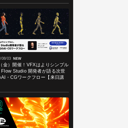
/08/03
NEW
7（金）開催！VFXはよりシンプル
Flow Studio 開発者が語る次世
のAI・CGワークフロー【来日講
】