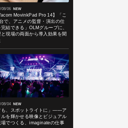
/08/06
NEW
acom MovinkPad Pro 14】「こ
1台で、アニメの監督・演出の仕
を完結できる」OLMグループに、
理と現場の両面から導入効果を聞
た
/08/04
NEW
君も、スポットライトに」――ア
ドルを輝かせる映像とビジュアル
場でつくる、imaginateの仕事