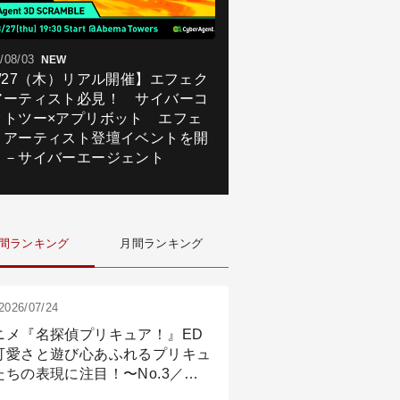
/08/03
NEW
8/27（木）リアル開催】エフェク
アーティスト必見！ サイバーコ
クトツー×アプリボット エフェ
トアーティスト登壇イベントを開
！－サイバーエージェント
間ランキング
月間ランキング
2026/07/24
ニメ『名探偵プリキュア！』ED
可愛さと遊び心あふれるプリキュ
たちの表現に注目！〜No.3／ア
メーション付け篇