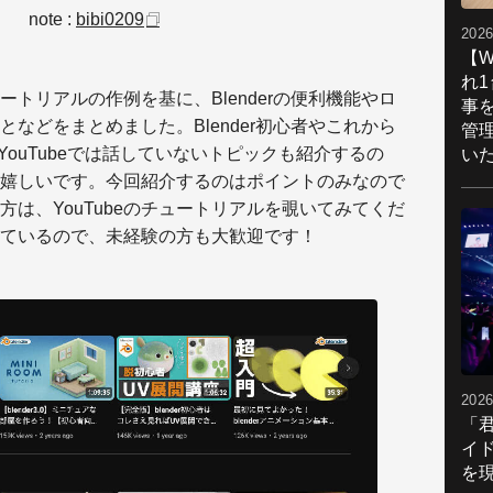
note :
bibi0209
2026
【W
れ
トリアルの作例を基に、Blenderの便利機能やロ
事
などをまとめました。Blender初心者やこれから
管
YouTubeでは話していないトピックも紹介するの
い
嬉しいです。今回紹介するのはポイントのみなので
は、YouTubeのチュートリアルを覗いてみてくだ
ているので、未経験の方も大歓迎です！
2026
「
イ
を現