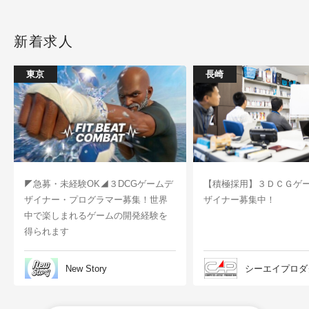
新着求人
東京
長崎
◤急募・未経験OK◢３DCGゲームデ
【積極採用】３ＤＣＧゲ
ザイナー・プログラマー募集！世界
ザイナー募集中！
中で楽しまれるゲームの開発経験を
得られます
New Story
シーエイプロダ