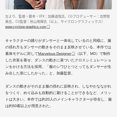
左より、監督・脚本・VFX：加藤道哉氏、CGプロデューサー：吉野智
美氏、CG監督：秋山侑輝氏（以上、サイクロングラフィックス）
www.cyclone-graphics.com
キャラクターの踊りがダンサーと一体化しているのと同様に、服
の揺れ方もダンサーの動きをそのまま反映させている。本作では
素体モデルに対して
Marvelous Designer
（以下、MD）で制作
した衣装を着せ、ダンスの動きに基づいたクロスシミュレーショ
ンをかける方法を採用。「服のシワひとつとってもダンサーが生
み出した形にしたかった」と、加藤監督。
ダンスの動きがそのまま服の揺れに反映され、しなやかなながれ
をつくり、めり込みも自動的に避けることができるなど、メリッ
トは大きい。本作では約20人のメインキャラクターが存在し、服
は約50着以上が用意された。