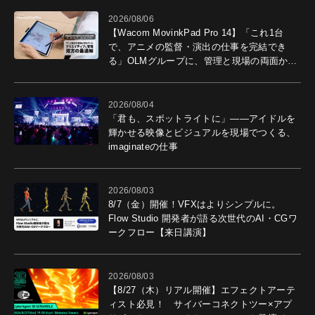
2026/08/06
【Wacom MovinkPad Pro 14】「これ1台
で、アニメの監督・演出の仕事を完結でき
る」OLMグループに、管理と現場の両面から
導入効果を聞いた
2026/08/04
「君も、スポットライトに」――アイドルを
輝かせる映像とビジュアルを現場でつくる、
imaginateの仕事
2026/08/03
8/7（金）開催！VFXはよりシンプルに。
Flow Studio 開発者が語る次世代のAI・CGワ
ークフロー【来日講演】
2026/08/03
【8/27（木）リアル開催】エフェクトアーテ
ィスト必見！ サイバーコネクトツー×アプ