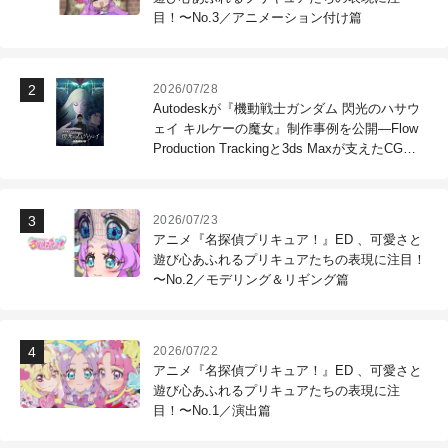
目！〜No.3／アニメーション付け篇
2026/07/28
Autodeskが『機動戦士ガンダム 閃光のハサウ
ェイ キルケーの魔女』制作事例を公開―Flow
Production Trackingと3ds Maxが支えたCG制
作現場
2026/07/23
アニメ『名探偵プリキュア！』ED 、可愛さと
遊び心あふれるプリキュアたちの表現に注目！
〜No.2／モデリング＆リギング篇
2026/07/22
アニメ『名探偵プリキュア！』ED 、可愛さと
遊び心あふれるプリキュアたちの表現に注
目！〜No.1／演出篇