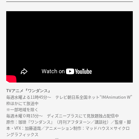
TVアニメ『ワンダンス』
毎週水曜よる11時45分～ テレビ朝日系全国ネット“IMAnimation W”
枠ほかにて放送中
※一部地域を除く
毎週木曜０時15分～ ディズニープラスにて見放題独占配信中
原作：珈琲『ワンダンス』（月刊アフタヌーン／講談社）／監督・脚
本・VFX：加藤道哉／アニメーション制作：マッドハウス×サイクロ
ングラフィックス