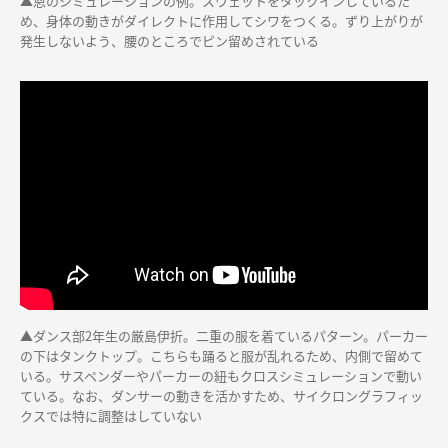
▲恩のシミュレーションの例。スウェットをタックインしているた
め、身体の動きがダイレクトに作用してシワをつくる。ずり上がりが
発生しないよう、腰のところでピン留めされている
▲ダンス部2年生の厳島伊折。二重の服を着ているパターン。パーカー
の下はタンクトップ。こちらも踊ると服が乱れるため、内側で留めて
いる。サスペンダーやパーカーの紐もクロスシミュレーションで動い
ている。なお、ダンサーの動きを活かすため、サイクロングラフィッ
クスでは特に調整はしていない