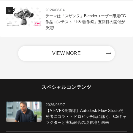
2026/08/04
テーマは「スザンヌ」Blenderユーザー限定CG
作品コンテスト「b3d創作祭」五回目の開催が
決定!
VIEW MORE
スペシャルコンテンツ
2026/08/07
【AI×VFX最前線】Autodesk Flow Studio開
発者ニコラ・トドロビッチ氏に訊く、CGキャ
ラクターと実写融合の現在地と未来