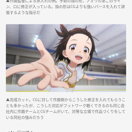
▲作画監督による赤入れの例。手前の指の形、アオリのあごのライ
ン、口に修正が入っている。指の形はCGよりも強いパースを入れて誇
張するような指示だ
▲完成カット。CGに対して作画側からこうした修正を入れてもらうこ
とも多かったが、こうした対応がフットワーク軽くできるのも同じ会
社内に作画チームとCGチームがいて、対等な立場で作品づくりをして
いる同社の強みだろう