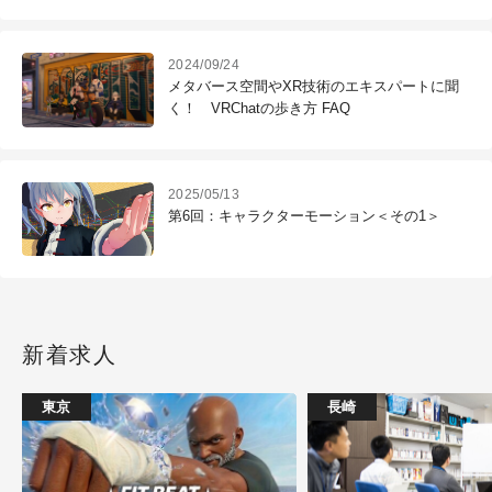
手をドキドキグルーヴワークスが徹底検証！
2024/09/24
メタバース空間やXR技術のエキスパートに聞
く！ VRChatの歩き方 FAQ
2025/05/13
第6回：キャラクターモーション＜その1＞
新着求人
東京
長崎