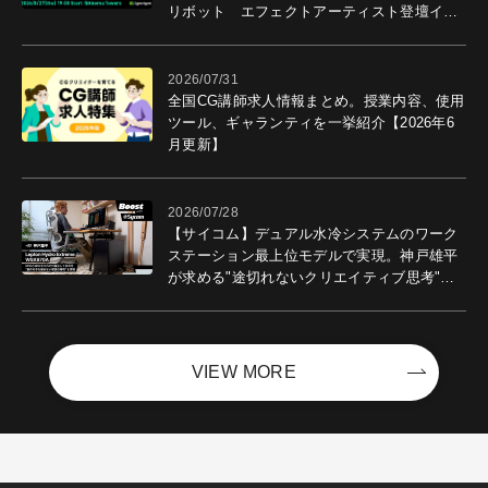
リボット エフェクトアーティスト登壇イベ
ントを開催！－サイバーエージェント
2026/07/31
全国CG講師求人情報まとめ。授業内容、使用
ツール、ギャランティを一挙紹介【2026年6
月更新】
2026/07/28
【サイコム】デュアル水冷システムのワーク
ステーション最上位モデルで実現。神戸雄平
が求める"途切れないクリエイティブ思考"｜
Boost with Sycom #05
VIEW MORE