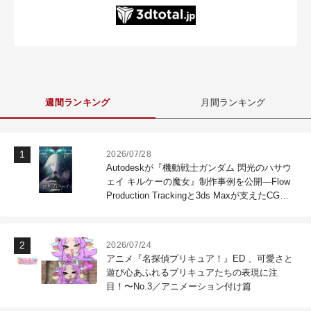
週間ランキング
月間ランキング
2026/07/28
Autodeskが『機動戦士ガンダム 閃光のハサウ
ェイ キルケーの魔女』制作事例を公開―Flow
Production Trackingと3ds Maxが支えたCG制
作現場
2026/07/24
アニメ『名探偵プリキュア！』ED 、可愛さと
遊び心あふれるプリキュアたちの表現に注
目！〜No.3／アニメーション付け篇