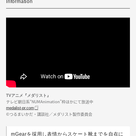
Information
TVアニメ『メダリスト』
テレビ朝日系“NUMAnimation”枠ほかにて放送中
medalist-pr.com
©つるまいかだ・講談社／メダリスト製作委員会
mGearを採用し表情からスケート靴までを自在に