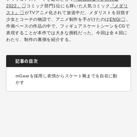
2022」
コミック部門1位にも輝いた人気コミック
『メダリ
スト』
がTVアニメ化されて放送中だ。メダリストを目指す
少女とコーチの物語で、アニメ制作を手がけたのは
ENGI
。
作画ベースの作品の中で、フィギュアスケートシーンをCGで
表現することが本作では大きな挑戦だった。今回は全４回に
わたり、制作の裏側を紹介する。
記事の目次
mGearを採用し表情からスケート靴までを自在に動
かす