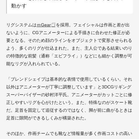
動かす
リグシステムは
ｍGear
を採用。フェイシャルは作画と差が出
ないように、CGアニメーターによる手描きに合わせた修正が必
要となる。そのため顔のラインをオブジェクトで変形させられる
よう、多くのリグが仕込まれた。また、主人公である結束いのり
の特徴的な前髪（通称「エビフライ」）などにも細かく調整が可
能なリグが入れられている。
「ブレンドシェイプは基本的な表情で使用しているくらい。それ
以外はアニメーターが丁寧に調整しています」と3DCGリギング
スーパーバイザーの砂村洋平氏。アニメーターがカットごとに修
正しやすいリグを心がけたという。また、特殊なのがスケート靴
だ。足首を固定して追従するのではなく、脚が前に曲がるときは
足首に隙間ができるしくみが構築された。
そのほか、作画チームでも靴など情報量が多く作画コストの高い