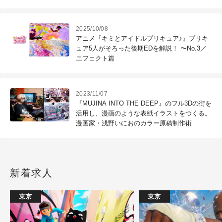
マ、筋肉接着用ノードの新搭載など
2025/10/08
アニメ『キミとアイドルプリキュア♪』プリキ
ュア5人がそろった後期EDを解説！ 〜No.3／
エフェクト篇
2023/11/07
『MUJINA INTO THE DEEP』のフル3Dの街を
活用し、漫画のような表紙イラストをつくる。
漫画家・浅野いにおのカラー原稿制作術
新着求人
東京
東京