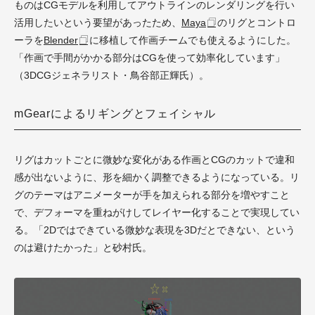
ものはCGモデルを利用してアウトラインのレンダリングを行い
活用したいという要望があったため、
Maya
のリグとコントロ
ーラを
Blender
に移植して作画チームでも使えるようにした。
「作画で手間がかかる部分はCGを使って効率化しています」
（3DCGジェネラリスト・鳥谷部正輝氏）。
mGearによるリギングとフェイシャル
リグはカットごとに微妙な変化がある作画とCGのカットで違和
感が出ないように、形を細かく調整できるようになっている。リ
グのテーマはアニメーターが手を加えられる部分を増やすこと
で、デフォーマを重ねがけしてレイヤー化することで実現してい
る。「2Dではできている微妙な表現を3Dだとできない、という
のは避けたかった」と砂村氏。