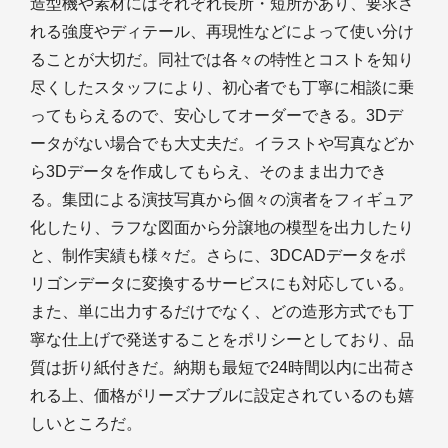
造型機や素材にはそれぞれ長所・短所があり、要求さ
れる強度やディテール、再現性などによって使い分け
ることが大切だ。同社では各々の特性とコストを知り
尽くしたスタッフにより、初心者でも丁寧に相談に乗
ってもらえるので、安心してオーダーできる。3Dデ
ータがない場合でも大丈夫だ。イラストや写真などか
ら3Dデータを作成してもらえ、そのまま出力でき
る。集団による演技写真から個々の演者をフィギュア
化したり、ラフな図面から分譲地の模型を出力したり
と、制作実績も様々だ。さらに、3DCADデータをポ
リゴンデータに変換するサービスにも対応している。
また、単に出力するだけでなく、どの造形方式でも丁
寧な仕上げで発送することをポリシーとしており、品
質は折り紙付きだ。納期も最短で24時間以内に出荷さ
れる上、価格がリーズナブルに設定されているのも嬉
しいところだ。