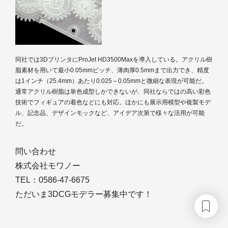
同社では3DプリンタにProJet HD3500Maxを導入している。アクリル樹
脂素材を用いて最小0.05mmピッチ、薄肉厚0.5mmまで出力でき、精度
は1インチ（25.4mm）あたり0.025～0.05mmと微細な表現が可能だ。
通常アクリル樹脂は単色成型しかできないが、同社ならではの高い彩色
技術でフィギュアの着色などにも対応。ほかにも展示用模型や複製モデ
ル、記念品、デザインモックなど、アイデア次第で様々な活用が可能
だ。
問い合わせ
株式会社モワノー
TEL：0586-47-6675
ただいま3DCGモデラー募集中です！