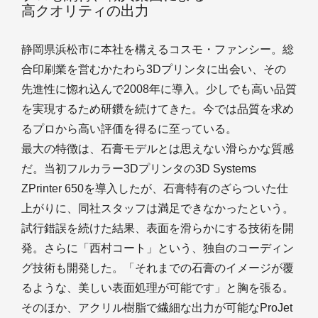
高クオリティの出力
静岡県浜松市に本社を構えるコスモ・ファンシー。総
合印刷業を営むかたわら3Dプリンタに出会い、その
先進性に惚れ込んで2008年に導入。少しでも高い品質
を実現するため研鑽を続けてきた。今では品質を求め
るプロから高い評価を得るに至っている。
最大の特徴は、石膏モデルとは思えない滑らかな質感
だ。当初フルカラー3Dプリンタの3D Systems
ZPrinter 650を導入したが、石膏特有のざらついた仕
上がりに、同社スタッフは満足できなかったという。
試行錯誤を続けた結果、表面を滑らかにする技術を開
発。さらに「西村コート」という、独自のコーディン
グ技術も開発した。「それまでの石膏のイメージが覆
るような、美しい表面処理が可能です」と胸を張る。
そのほか、アクリル樹脂で繊細な出力が可能なProJet