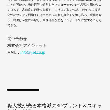
ことが可能だ。光造形等で造形したマスターモデルから型取り用シリコ
ンゴムで、高精度に形状を転写し、シリコン型を作成。その中に2液硬
化性のウレタン樹脂またはエポキシ樹脂を真空下で流し込み、硬化させ
る。精度は金型に匹敵し、金属部品などをインサートで注型することも
できる。
問い合わせ
株式会社アイジェット
MAIL：
info@ijet.co.jp
職人技が光る本格派の3Dプリント＆スキャ