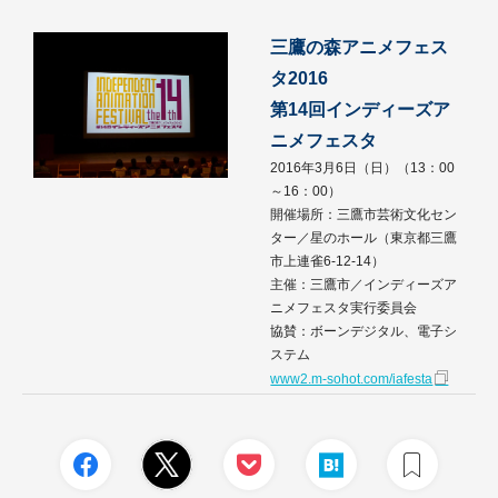
三鷹の森アニメフェス
タ2016
第14回インディーズア
ニメフェスタ
2016年3月6日（日）（13：00
～16：00）
開催場所：三鷹市芸術文化セン
ター／星のホール（東京都三鷹
市上連雀6-12-14）
主催：三鷹市／インディーズア
ニメフェスタ実行委員会
協賛：ボーンデジタル、電子シ
ステム
www2.m-sohot.com/iafesta