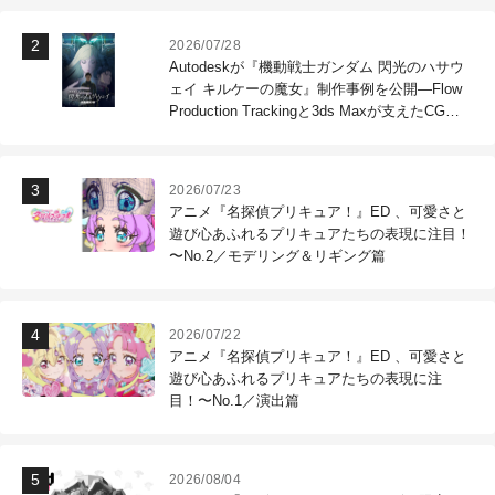
2026/07/28
Autodeskが『機動戦士ガンダム 閃光のハサウ
ェイ キルケーの魔女』制作事例を公開―Flow
Production Trackingと3ds Maxが支えたCG制
作現場
2026/07/23
アニメ『名探偵プリキュア！』ED 、可愛さと
遊び心あふれるプリキュアたちの表現に注目！
〜No.2／モデリング＆リギング篇
2026/07/22
アニメ『名探偵プリキュア！』ED 、可愛さと
遊び心あふれるプリキュアたちの表現に注
目！〜No.1／演出篇
2026/08/04