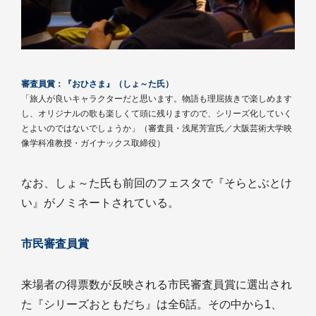
審査員賞：『おひさま』（しょ～た氏）
「旅人が良いキャラクターだと思います。物語も理屈抜きで楽しめます
し、オリジナルの歌も楽しくて頭に残りますので、シリーズ化していく
とよいのではないでしょうか」（審査員・浅尾芳宣氏／大阪芸術大学映
像学科准教授・ガイナックス取締役）
なお、しょ～た氏も前回のフェスタで『そらとぶとけ
い』がノミネートされている。
市民審査員賞
来場者の得票数が反映される市民審査員賞に選出され
た『シリーズおともだち』は全6話。その中から1、