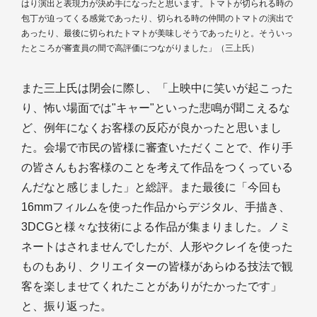
はり演出と表現力が決め手になったと思います。トマトが切られる時の
包丁が迫ってくる感覚であったり、切られる時の仲間のトマトの演出で
あったり、最後に切られたトマトが美味しそうであったりと。そういっ
たところが審査員の間で高評価につながりました」（三上氏）
また三上氏は閉会に際し、「上映中に笑いが起こった
り、怖い場面では"キャー"といった悲鳴が聞こえるな
ど、例年になくお客様の反応が良かったと思いまし
た。会場で市民の皆様に審査いただくことで、作り手
の皆さんもお客様のことを考えて作品をつくっている
んだなと感じました」と総評。また最後に「今回も
16mmフィルムを使った作品からデジタル、手描き、
3DCGと様々な技術による作品が集まりました。ノミ
ネートはされませんでしたが、人形やクレイを使った
ものもあり、クリエイターの皆様があらゆる技法で観
客を楽しませてくれたことがありがたかったです」
と、振り返った。