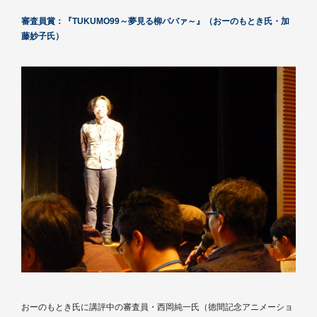
審査員賞：『TUKUMO99～夢見る柳ババァ～』（おーのもとき氏・加
藤妙子氏）
おーのもとき氏に講評中の審査員・西岡純一氏（徳間記念アニメーショ