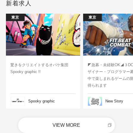
新着求人
東京
東京
驚きをクリエイトするオバケ集団
◤急募・未経験OK◢３D
Spooky graphic !!
ザイナー・プログラマー
中で楽しまれるゲームの
得られます
Spooky graphic
New Story
VIEW MORE