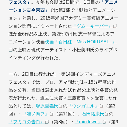
フェスタ」
。今年も会期は2日間で、1日目の
「アニメ
ーション古今東西」
では第1部で「動物とアニメーシ
ョン」と題し、2015年米国アカデミー賞短編アニメー
ション部門にノミネートされた
『ダム・キーパー』
ほか全6作品を上映、第2部では原 恵一監督によるア
ニメーション映画
映画『百日紅―Miss HOKUSAI―』
の上映と現代アーティスト・小松美羽氏のライプペ
インティングが行われた。
一方、2日目に行われた「第14回インディーズアニメ
フェスタ」では、プロ、アマ問わず1～15分程度の作
品を公募。当日は選出された10作品の上映と各賞の発
表が行われた。過去に大賞＜三鷹市賞＞を受賞した作
品としては、
塚原重義氏
の
『ウシガエル』
（第3
回）・
『端ノ向フ』
（第11回）、
石田祐康氏
の
『フミコの告白』
（第8回）・
『rain town』
（第9