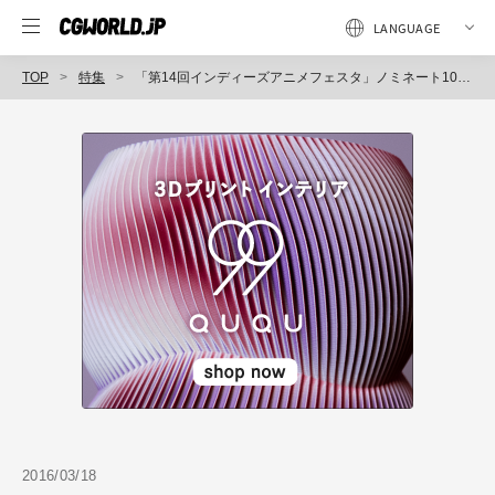
TOP
特集
「第14回インディーズアニメフェスタ」ノミネート10作品を上映、大賞＜三鷹市賞＞は水谷汐里氏『愛をこめて』
2016/03/18