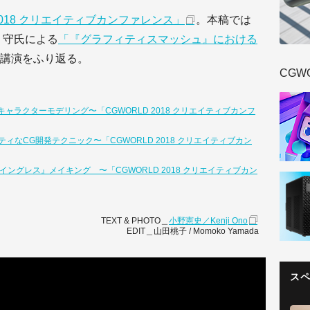
 2018 クリエイティブカンファレンス」
。本稿では
 守氏による
「『グラフィティスマッシュ』における
講演をふり返る。
CGW
ラクターモデリング〜「CGWORLD 2018 クリエイティブカンフ
リティなCG開発テクニック〜「CGWORLD 2018 クリエイティブカン
ングレス』メイキング 〜「CGWORLD 2018 クリエイティブカン
TEXT & PHOTO＿
小野憲史／Kenji Ono
EDIT＿山田桃子 / Momoko Yamada
ス