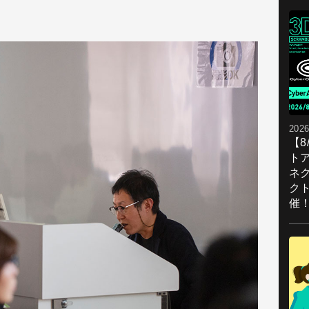
2026
【
ト
ネ
ク
催