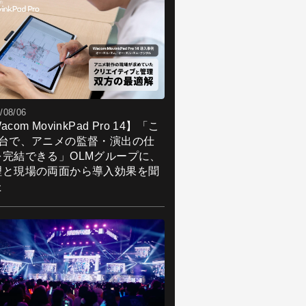
/08/06
acom MovinkPad Pro 14】「こ
1台で、アニメの監督・演出の仕
を完結できる」OLMグループに、
理と現場の両面から導入効果を聞
た