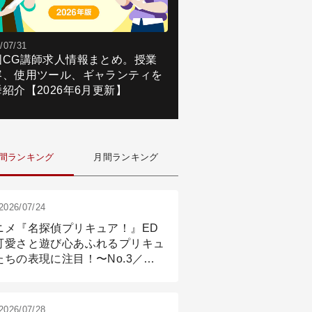
/07/31
国CG講師求人情報まとめ。授業
容、使用ツール、ギャランティを
紹介【2026年6月更新】
間ランキング
月間ランキング
2026/07/24
ニメ『名探偵プリキュア！』ED
可愛さと遊び心あふれるプリキュ
たちの表現に注目！〜No.3／ア
メーション付け篇
2026/07/28