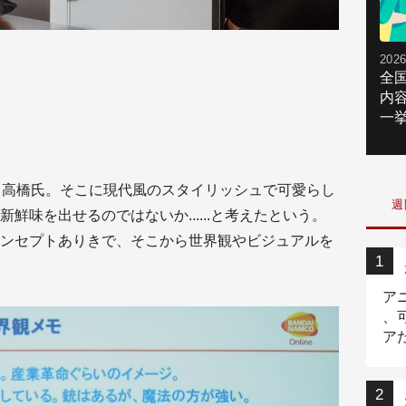
2026
全
内
一挙
う高橋氏。そこに現代風のスタイリッシュで可愛らし
週
鮮味を出せるのではないか......と考えたという。
ンセプトありきで、そこから世界観やビジュアルを
ア
、
ア
ニ