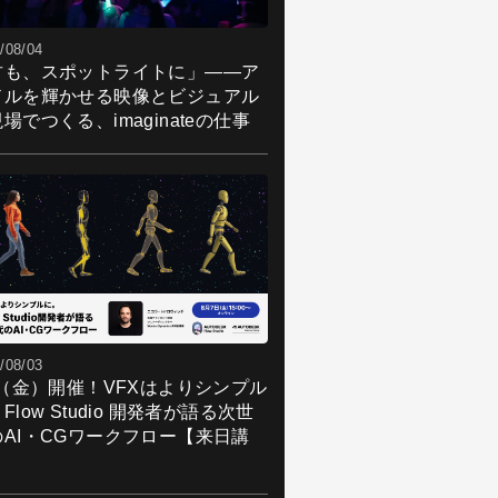
/08/04
君も、スポットライトに」――ア
ドルを輝かせる映像とビジュアル
場でつくる、imaginateの仕事
/08/03
7（金）開催！VFXはよりシンプル
Flow Studio 開発者が語る次世
のAI・CGワークフロー【来日講
】