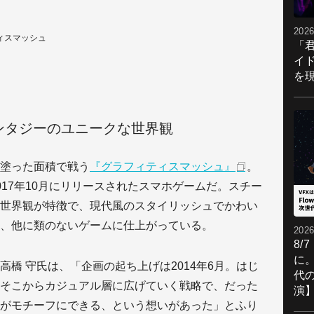
2026
フィティスマッシュ
「
イ
を現
ンタジーのユニークな世界観
塗った面積で戦う
『グラフィティスマッシュ』
。
17年10月にリリースされたスマホゲームだ。スチー
世界観が特徴で、現代風のスタイリッシュでかわい
、他に類のないゲームに仕上がっている。
2026
8/
に。
橋 守氏は、「企画の起ち上げは2014年6月。はじ
代
そこからカジュアル層に広げていく戦略で、だった
演
がモチーフにできる、という想いがあった」とふり