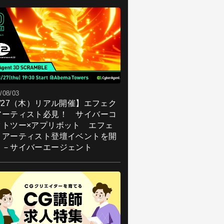
/08/03
8/27（木）リアル開催】エフェク
アーティスト必見！ サイバーコ
クトツー×アプリボット エフェ
トアーティスト登壇イベントを開
！－サイバーエージェント