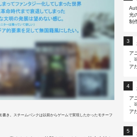
Au
光
制作
Tr
作
ア
、
ア
デ
ア
、
ア
モ書き。スチームパンクは以前からゲームで実現したかったモチーフ
出