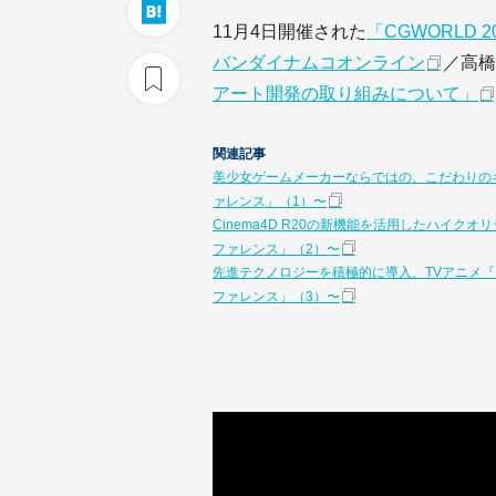
11月4日開催された
「CGWORLD
バンダイナムコオンライン
／高橋
アート開発の取り組みについて」
関連記事
美少女ゲームメーカーならではの、こだわりのキャ
ァレンス」（1）〜
Cinema4D R20の新機能を活用したハイクオ
ファレンス」（2）〜
先進テクノロジーを積極的に導入、TVアニメ『イ
ファレンス」（3）〜