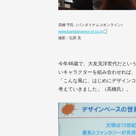
高橋 守氏（バンダイナムコオンライン）
www.bandainamco-ol.co.jp
撮影：弘田 充
今年46歳で、大友克洋世代だとい
いキャラクターを組み合わせれば、新
「こんな風に、はじめにデザインコ
考えていきました」（高橋氏）。