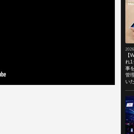
2026
【W
れ
事
管
い