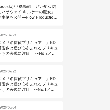
todeskが『機動戦士ガンダム 閃
のハサウェイ キルケーの魔女』
事例を公開―Flow Production
ackingと3ds Maxが支えたCG制
現場
2026/07/23
ニメ『名探偵プリキュア！』ED
可愛さと遊び心あふれるプリキュ
たちの表現に注目！ 〜No.2／モ
リング＆リギング篇
2026/07/22
ニメ『名探偵プリキュア！』ED
可愛さと遊び心あふれるプリキュ
たちの表現に注目！〜No.1／演
篇
2026/08/04