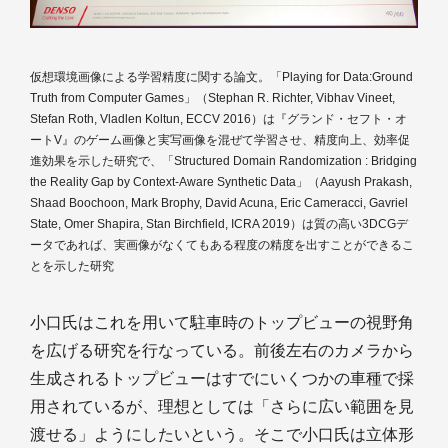
仮想環境画像による学習精度に関する論文。「Playing for Data:Ground
Truth from Computer Games」（Stephan R. Richter, Vibhav Vineet,
Stefan Roth, Vladlen Koltun, ECCV 2016）は『グランド・セフト・オ
ートV』のゲーム画像と実写画像を混ぜて学習させ、精度向上、効率促
進効果を示した研究で、「Structured Domain Randomization : Bridging
the Reality Gap by Context-Aware Synthetic Data」（Aayush Prakash,
Shaad Boochoon, Mark Brophy, David Acuna, Eric Cameracci, Gavriel
State, Omer Shapira, Stan Birchfield, ICRA 2019）は質の高い3DCGデ
ータであれば、実画像がなくてもある程度の精度を出すことができるこ
とを示した研究
小口氏はこれを用いて駐車時のトップビューの視野角
を広げる研究を行なっている。前後左右のカメラから
生成されるトップビューはすでにいくつかの車種で採
用されているが、理想としては「さらに広い範囲を見
渡せる」ようにしたいという。そこで小口氏は立体形