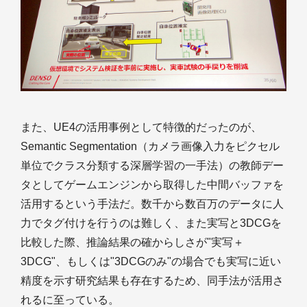
また、UE4の活用事例として特徴的だったのが、
Semantic Segmentation（カメラ画像入力をピクセル
単位でクラス分類する深層学習の一手法）の教師デー
タとしてゲームエンジンから取得した中間バッファを
活用するという手法だ。数千から数百万のデータに人
力でタグ付けを行うのは難しく、また実写と3DCGを
比較した際、推論結果の確からしさが"実写＋
3DCG"、もしくは"3DCGのみ"の場合でも実写に近い
精度を示す研究結果も存在するため、同手法が活用さ
れるに至っている。