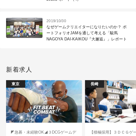
2019/10/30
なぜゲームクリエイターになりたいのか？ ポ
ートフォリオJAMを通して考える「駿馬
NAGOYA DAI-KAIKOU『大邂逅』」レポート
新着求人
東京
長崎
◤急募・未経験OK◢３DCGゲームデ
【積極採用】３ＤＣＧゲ