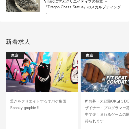
Villardに学ぶクリエイティブの極意 ～
『Dragon Chess Statue』のスカルプティング
～
新着求人
東京
東京
驚きをクリエイトするオバケ集団
◤急募・未経験OK◢３D
Spooky graphic !!
ザイナー・プログラマー
中で楽しまれるゲームの
得られます