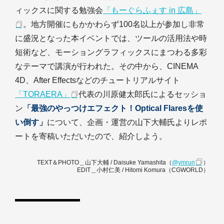
ィックスに関する勉強会
「もーぐらふぇす in 広島」
。地方開催にもかかわらず100名以上が参加し非常
に盛況となった本イベントでは、ツールの活用法や時
短術など、モーショングラフィックスにまつわる多彩
なテーマで講演が行われた。その中から、CINEMA
4D、After Effectsなどのチュートリアルサイト
「TORAERA」
代表の川原健太郎氏によるセッショ
ン
「最強のやっつけエフェクト！Optical Flaresを使
い倒す」
について、企画・運営の山下大輔氏よりレポ
ートを寄稿いただいたので、紹介しよう。
TEXT＆PHOTO＿山下大輔 / Daisuke Yamashita（
@ymrun
）
EDIT＿小村仁美 / Hitomi Komura（CGWORLD）