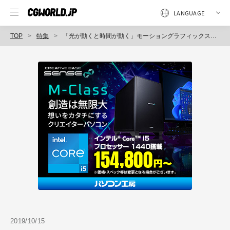
TOP
特集
「光が動くと時間が動く」モーショングラフィックスに役立つOptical Flaresの活用法〜「もーぐらふぇす in 広島」
2019/10/15