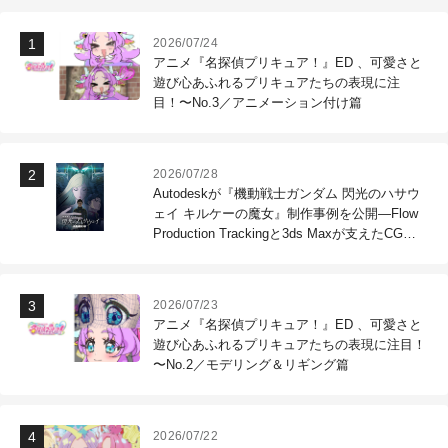
2026/07/24
アニメ『名探偵プリキュア！』ED 、可愛さと
遊び心あふれるプリキュアたちの表現に注
目！〜No.3／アニメーション付け篇
2026/07/28
Autodeskが『機動戦士ガンダム 閃光のハサウ
ェイ キルケーの魔女』制作事例を公開―Flow
Production Trackingと3ds Maxが支えたCG制
作現場
2026/07/23
アニメ『名探偵プリキュア！』ED 、可愛さと
遊び心あふれるプリキュアたちの表現に注目！
〜No.2／モデリング＆リギング篇
2026/07/22