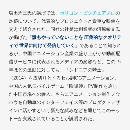
塩田周三氏の講演では、
ポリゴン・ピクチュアズ
の
足跡について、代表的なプロジェクトと貴重な映像を
交えて紹介された。同社の社是は創業者の河原敏文氏
が掲げた
「誰もやっていないことを 圧倒的なクオリテ
ィで 世界に向けて発信していく」
であることで知られ
るが、中国アニメーション産業の盛り上がりや動画配
信サービスに代表されるメディアの変容など、この15
年ほどの激動に対しても、『シドニアの騎士』
（2014）を皮切りとするセル調CGアニメーション、
中国の人気モバイルゲーム『陰陽師』PV制作を通じ
た中国市場への参入、さらにアニメーション制作ノウ
ハウを自動車のインターフェイス等のプロダクトデザ
インに活かすという新たな試みなどを通じてこのモッ
トーが実践されていることが説明された。