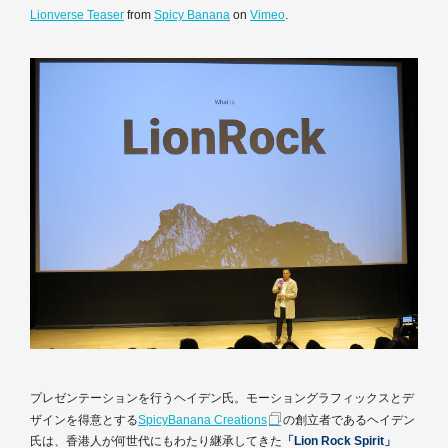
Lionverse Teaser
from
Spicy Banana
on
Vimeo
.
プレゼンテーションを行うヘイデン氏。モーショングラフィックスとデ
ザインを得意とする
SpicyBanana Creations
の創立者であるヘイデン
氏は、香港人が何世代にもわたり継承してきた
「Lion Rock Spirit」