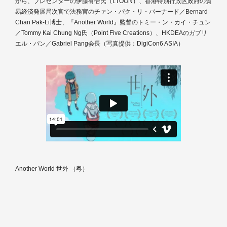
から、プレゼンターの伊藤有壱氏（I.TOON）、香港特別行政区政府の貿
易経済発展局次官で法務官のチァン・パク・リ・バーナード／Bernard
Chan Pak-Li博士、『Another World』監督のトミー・ン・カイ・チュン
／Tommy Kai Chung Ng氏（Point Five Creations）、HKDEAのガブリ
エル・パン／Gabriel Pang会長（写真提供：DigiCon6 ASIA）
Another World 世外 （粵）