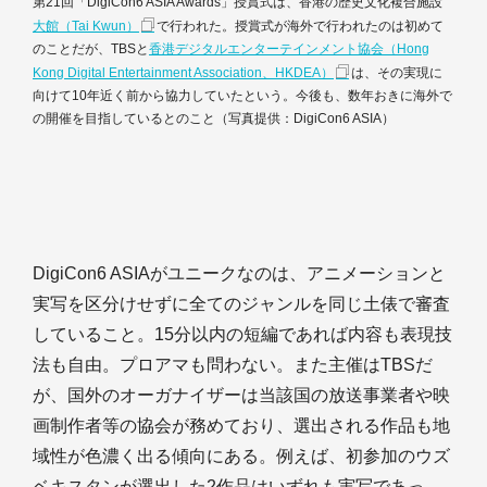
第21回「DigiCon6 ASIA Awards」授賞式は、香港の歴史文化複合施設
大館（Tai Kwun）
で行われた。授賞式が海外で行われたのは初めて
のことだが、TBSと
香港デジタルエンターテインメント協会（Hong
Kong Digital Entertainment Association、HKDEA）
は、その実現に
向けて10年近く前から協力していたという。今後も、数年おきに海外で
の開催を目指しているとのこと（写真提供：DigiCon6 ASIA）
DigiCon6 ASIAがユニークなのは、アニメーションと
実写を区分けせずに全てのジャンルを同じ土俵で審査
していること。15分以内の短編であれば内容も表現技
法も自由。プロアマも問わない。また主催はTBSだ
が、国外のオーガナイザーは当該国の放送事業者や映
画制作者等の協会が務めており、選出される作品も地
域性が色濃く出る傾向にある。例えば、初参加のウズ
ベキスタンが選出した2作品はいずれも実写であっ