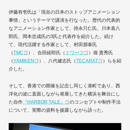
伊藤有壱氏は「現在の日本のストップアニメーション
事情」というテーマで講演を行なった。歴代の代表的
なアニメーション作家として、持永只仁氏、川本喜八
郎氏、岡本忠成氏の3氏と代表作を紹介した。続け
て、現代活躍する作家として、村田朋泰氏
（
TMC
）、合田経郎氏（
ドワーフ
）堀 貴秀氏
（
YAMIKEN
）、八代健志氏（
TECARAT
）らを紹
介した。
そして、香港での開催を記念し同じく港町であり、西
洋化の波に直面しながら発展してきた横浜を舞台にし
た自作
『HARBOR TALE』
のコンセプトや制作手法
について、実際の資料を披露しながら語った。