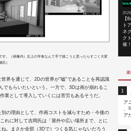
2026
【
ト
ネ
ク
催
です。（画像内）左上の学食なんて手で描こうと思ったらすごく大変
浦氏）
週
世界を通じて、2Dの世界が"嘘"であることを再認識
しんでもらいたいという。一方で、3Dは画が崩れるこ
作業として導入していくには苦労もあるそうだ。
ア
、
た別の理由として、作画コストを減らすため・今後の
ア
これに対して吉岡氏は「屋外や広い場所まで、とに
ニ
よね。まさか全部（3Dで）つくる気じゃないだろう