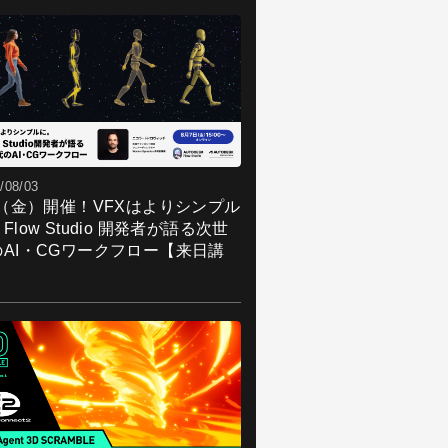
/08/03
7（金）開催！VFXはよりシンプル
Flow Studio 開発者が語る次世
のAI・CGワークフロー【来日講
】