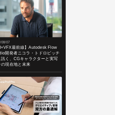
/08/07
I×VFX最前線】Autodesk Flow
udio開発者ニコラ・トドロビッチ
に訊く、CGキャラクターと実写
合の現在地と未来