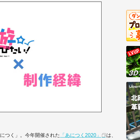
につく」。今年開催された
「あにつく2020」
は、