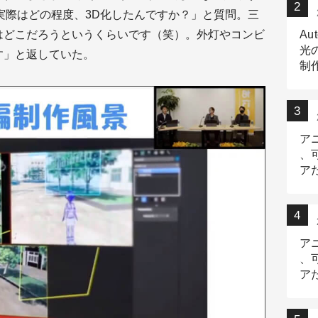
）。実際はどの程度、3D化したんですか？」と質問。三
はどこだろうというくらいです（笑）。外灯やコンビ
Au
光
す」と返していた。
制作
Tr
作
ア
、
ア
デ
ア
、
ア
出