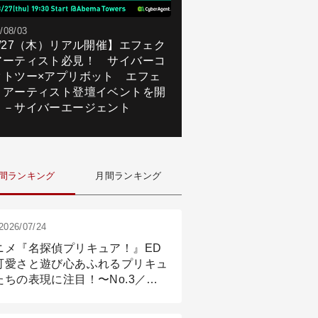
/08/03
8/27（木）リアル開催】エフェク
アーティスト必見！ サイバーコ
クトツー×アプリボット エフェ
トアーティスト登壇イベントを開
！－サイバーエージェント
間ランキング
月間ランキング
2026/07/24
ニメ『名探偵プリキュア！』ED
可愛さと遊び心あふれるプリキュ
たちの表現に注目！〜No.3／ア
メーション付け篇