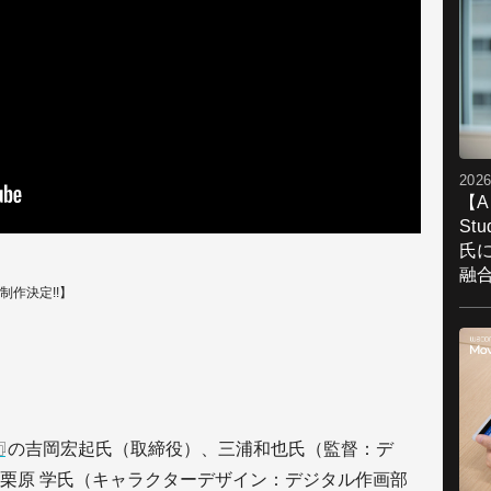
2026
【A
St
氏
融
制作決定!!】
の吉岡宏起氏（取締役）、三浦和也氏（監督：デ
栗原 学氏（キャラクターデザイン：デジタル作画部