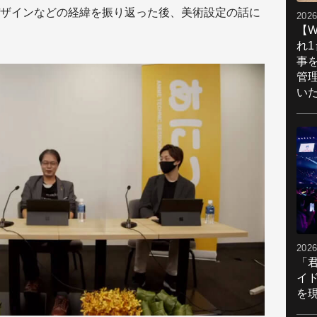
ザインなどの経緯を振り返った後、美術設定の話に
2026
【W
れ
事
管
い
2026
「
イ
を現