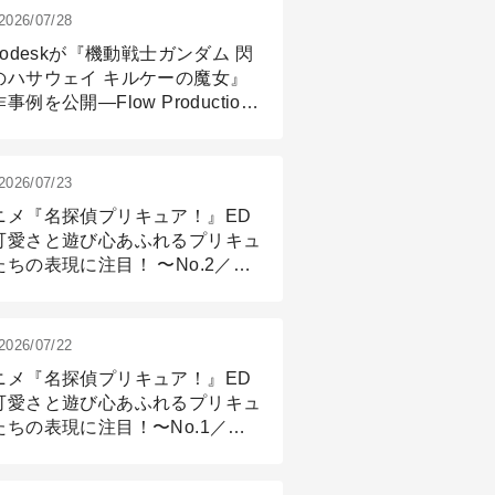
2026/07/28
todeskが『機動戦士ガンダム 閃
のハサウェイ キルケーの魔女』
事例を公開―Flow Production
ackingと3ds Maxが支えたCG制
現場
2026/07/23
ニメ『名探偵プリキュア！』ED
可愛さと遊び心あふれるプリキュ
たちの表現に注目！ 〜No.2／モ
リング＆リギング篇
2026/07/22
ニメ『名探偵プリキュア！』ED
可愛さと遊び心あふれるプリキュ
たちの表現に注目！〜No.1／演
篇