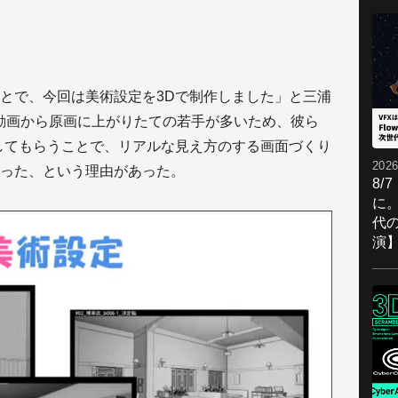
とで、今回は美術設定を3Dで制作しました」と三浦
は動画から原画に上がりたての若手が多いため、彼ら
してもらうことで、リアルな見え方のする画面づくり
2026
った、という理由があった。
8/
に。
代
演