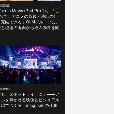
/08/06
acom MovinkPad Pro 14】「こ
1台で、アニメの監督・演出の仕
を完結できる」OLMグループに、
理と現場の両面から導入効果を聞
た
/08/04
君も、スポットライトに」――ア
ドルを輝かせる映像とビジュアル
場でつくる、imaginateの仕事