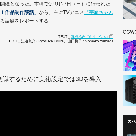
開催となった。本稿では9月27日（日）に行われた
！作品制作談話」
から、主にTVアニメ
『宇崎ちゃん
る話題をレポートする。
CGW
TEXT＿
真狩祐志 / Yushi Makar
EDIT＿江連良介 / Ryosuke Edure、山田桃子 / Momoko Yamada
意識するために美術設定では3Dを導入
ス