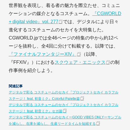
世界観を表現し、着る者の魅力を際立たせ、コミュニ
ケーションの媒介となるコスチューム。
『CGWORLD
+ digital video』vol. 277
では、デジタルにより日々
進化するコスチュームのセカイを大特集した。
CGWORLD.jpでは全46ページの特集の中から約12ペ
ージを抜粋し、全4回に分けて転載する。以降では、
『ファイナルファンタジーXIV』
（以降、
『FFXIV』）における
スクウェア・エニックス
の制
作事例を紹介しよう。
関連記事
デジタルで彩る コスチュームのセカイ『プロジェクトセカイ カラフル
ステージ！ feat. 初音ミク』Colorful Palette篇
デジタルで彩る コスチュームのセカイ『プロジェクトセカイ カラフル
ステージ！ feat. 初音ミク』セガ篇
デジタルで彩る コスチュームのセカイーGOOD VIBES ONLYーサンプル
を減らし、在庫を減らし、生産リードタイムを短縮する