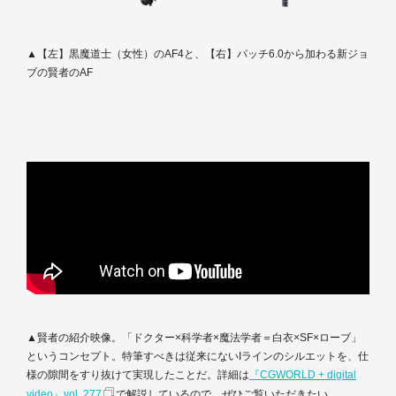
▲【左】黒魔道士（女性）のAF4と、【右】パッチ6.0から加わる新ジョ
ブの賢者のAF
▲賢者の紹介映像。「ドクター×科学者×魔法学者＝白衣×SF×ローブ」
というコンセプト。特筆すべきは従来にないIラインのシルエットを、仕
様の隙間をすり抜けて実現したことだ。詳細は
『CGWORLD + digital
video』vol. 277
で解説しているので、ぜひご覧いただきたい