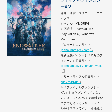
ファイナルファンタジ
ーXIV
開発・運営：スクウェア・エニ
ックス
ジャンル：MMORPG
対応環境：PlayStation 5、
PlayStation 4、Windows、
Mac、Steam
プロモーションサイト：
jp.finalfantasyxiv.com
最新拡張パッケージ『暁月のフ
ィナーレ』特設サイト：
jp.finalfantasyxiv.com/endwalke
r
フリートライアル特設サイト：
sqex.to/ff14ft
※『ファイナルファンタジー
XIV』をまだプレイしていない
方には、レベル60まで無料でい
つまでも遊べるフリートライア
ルがオススメです。一部機能に