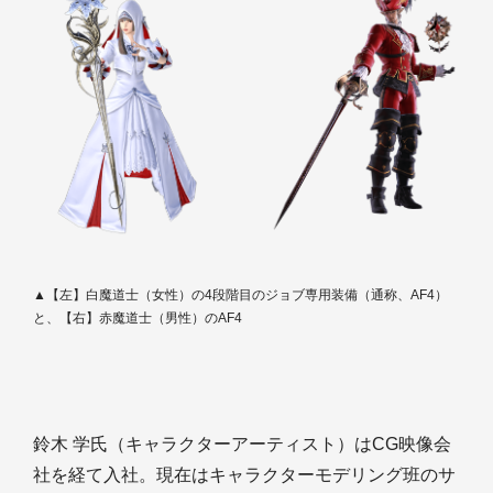
▲【左】白魔道士（女性）の4段階目のジョブ専用装備（通称、AF4）
と、【右】赤魔道士（男性）のAF4
鈴木 学氏（キャラクターアーティスト）はCG映像会
社を経て入社。現在はキャラクターモデリング班のサ