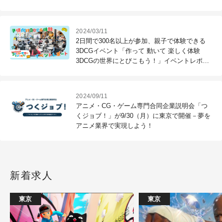
2024/03/11
2日間で300名以上が参加、親子で体験できる
3DCGイベント「作って 動いて 楽しく体験
3DCGの世界にとびこもう！」イベントレポー
ト
2024/09/11
アニメ・CG・ゲーム専門合同企業説明会「つ
くジョブ！」が9/30（月）に東京で開催－夢を
アニメ業界で実現しよう！
新着求人
東京
東京