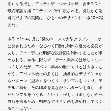
図）を作成し、アイテム班、シナリオ班、吉田P/Dの
最終確認を経てモデリング班に渡される。発注から清
書完成までの期間は、ひとつのデザインにつき10日程
度だ。
本作は3〜4ヶ月に1回のペースで大型アップデートが
公開されるため、なるべく円滑に制作を進める必要が
あり、アート班には明解な設計図を制作することが求
められる。本作に限らず、ゲーム業界では珍しくない
つくり方だが、アパレル業界の服づくりとは大きくち
がう。アパレル会社の多くは、抽象的なデザイン画か
らパターン（型紙）をつくり、サンプルをつくり、モ
デルに着せ、その印象を見ながらパターンを直し、ま
たサンプルをつくる、という工程をくり返しながら完
成形を探るため、明解なデザイン画を決め打ちでつく
ることはない。