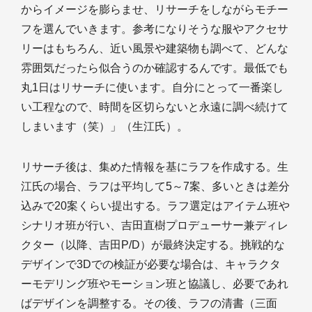
からイメージを膨らませ、リサーチをしながらモチー
フを選んでいきます。参考になりそうな服やアクセサ
リーはもちろん、近い風景や建築物も調べて、どんな
雰囲気だったら似合うのか確認するんです。最低でも
丸1日はリサーチに使います。自分にとって一番楽し
い工程なので、時間を区切らないと永遠に調べ続けて
しまいます（笑）」（生江氏）。
リサーチ後は、集めた情報を基にラフを作成する。生
江氏の場合、ラフは平均して5～7案、多いときは差分
込みで20案くらい提出する。ラフ選定はアイテム班や
シナリオ班が行い、吉田直樹プロデューサー兼ディレ
クター（以降、吉田P/D）が最終決定する。挑戦的な
デザインで3Dでの検証が必要な場合は、キャラクタ
ーモデリング班やモーション班と協議し、必要であれ
ばデザインを調整する。その後、ラフの清書（三面