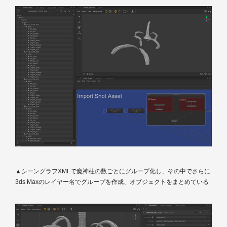
▲シーングラフXMLで魔神柱の数ごとにグループ化し、その中でさらに
3ds Maxのレイヤー名でグループを作成、オブジェクトをまとめている