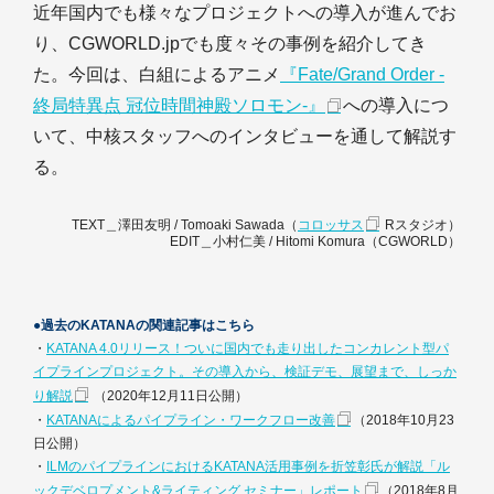
近年国内でも様々なプロジェクトへの導入が進んでお
り、CGWORLD.jpでも度々その事例を紹介してき
た。今回は、白組によるアニメ
『Fate/Grand Order -
終局特異点 冠位時間神殿ソロモン-』
への導入につ
いて、中核スタッフへのインタビューを通して解説す
る。
TEXT＿澤田友明 / Tomoaki Sawada（
コロッサス
Rスタジオ）
EDIT＿小村仁美 / Hitomi Komura（CGWORLD）
●過去のKATANAの関連記事はこちら
・
KATANA 4.0リリース！ついに国内でも走り出したコンカレント型パ
イプラインプロジェクト。その導入から、検証デモ、展望まで、しっか
り解説
（2020年12月11日公開）
・
KATANAによるパイプライン・ワークフロー改善
（2018年10月23
日公開）
・
ILMのパイプラインにおけるKATANA活用事例を折笠彰氏が解説「ル
ックデベロプメント&ライティング セミナー」レポート
（2018年8月