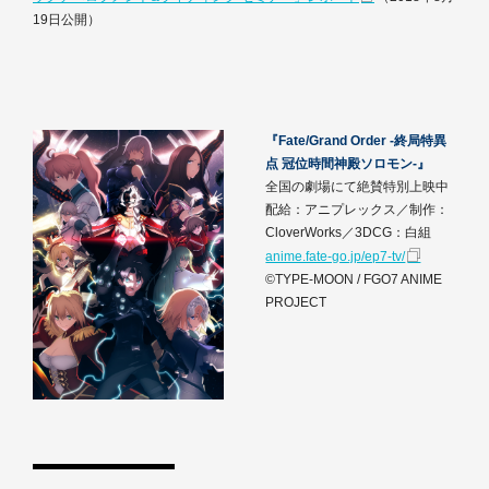
19日公開）
『Fate/Grand Order -終局特異
点 冠位時間神殿ソロモン-』
全国の劇場にて絶賛特別上映中
配給：アニプレックス／制作：
CloverWorks／3DCG：白組
anime.fate-go.jp/ep7-tv/
©TYPE-MOON / FGO7 ANIME
PROJECT