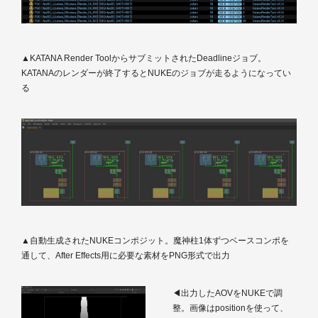
▲KATANA Render ToolからサブミットされたDeadlineジョブ。
KATANAのレンダーが終了するとNUKEのジョブが走るようになってい
る
▲自動生成されたNUKEコンポジット。魔神柱1体ずつベースコンポを
通して、After Effects用に必要な素材をPNG形式で出力
◀出力したAOVをNUKEで調
整。画像はpositionを使って、