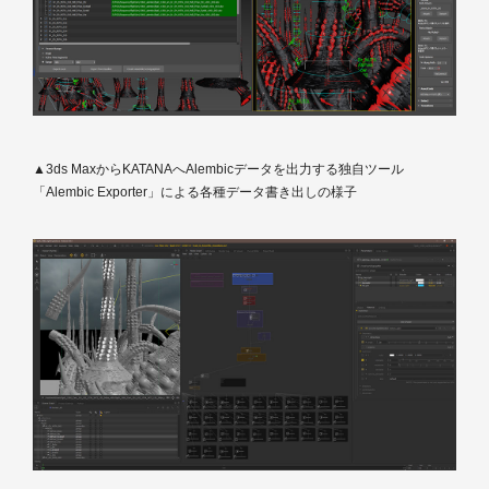
▲3ds MaxからKATANAへAlembicデータを出力する独自ツール
「Alembic Exporter」による各種データ書き出しの様子