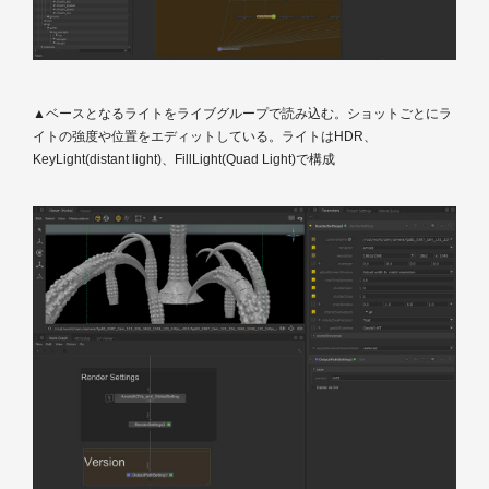
▲ベースとなるライトをライブグループで読み込む。ショットごとにラ
イトの強度や位置をエディットしている。ライトはHDR、
KeyLight(distant light)、FillLight(Quad Light)で構成