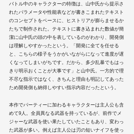
バトル中のキャラクターの特徴は、山中氏から提示さ
れたパラメータや性能表などが書きこまれたテキスト
のコンセプトをベースに、ヒストリアが膨らませるか
たちで制作された。テキストに書き込まれた数値が簡
潔に山中氏の頭の中を表しているのがわかり、開発側
は理解しやすかったという。「開発に全てを任せる
と、こちらの様子をうかがいながらになって進度が遅
くなってしまいがちです。だから、多少乱暴でもはっ
きり明示おくことが大事です」と山中氏。一方的で理
不尽な指示ではなく、きちんと理由も明記してあった
ため開発側も納得しやすい指示内容だったという。
本作でパーティーに加わるキャラクターは主人公も含
めて9人。全員異なる武器を持っているが、前作でメ
ジャーな武器を使い果たしていたこともあり、変わっ
た武器が多い。例えば主人公は刃の短いナイフを使っ