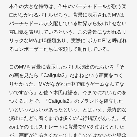
本作の大きな特徴は、作中のバーチャドールが歌う楽
曲がながれるバトルだろう。背景に表示されるMVは
バーチャドールが支配している世界から抜け出せない
雰囲気を表現しているという。この背景にながれるリ
リックなMVは10種類あり、実際に"ボカロP"と呼ばれ
るコンポーザーたちに依頼して制作している。
このMVを背景に表示したバトル演出のねらいを「そ
の画を見たら『Caligula2』だよねという画面をつく
りたかった。MVがながれた中で戦うゲームなんてな
いですから」と佐々木氏は語る。今までにないものを
つくることで、『Caligula2』のブランドを確立した
いというねらいがあったという。とはいえ、最終的な
演出にたどり着くまでは多くの試行錯誤があった。初
めはそのままストレートに背景でMVを使おうとした
が、画面がうるさくなってしまうのではないかと懸念