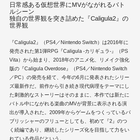
日常感ある仮想世界にMVがながれるバト
ルシーン
独自の世界観を突き詰めた『Caligula2』の
世界観
『Caligula2』（PS4／Nintendo Switch）は2016年に
発売された第1弾RPG『Caligula -カリギュラ-』（PS
Vita）から始まり、2018年のアニメ化、リメイク強化
版の『Caligula Overdose』（PS4／Nintendo Switch
／PC）の発売を経て、今年の6月に発表されたシリー
ズ最新作だ。前作から引き続き現代病理をテーマにし
た刺激的なストーリーはそのままに、本作では新たに
バトル中にながれる楽曲のMVが背景に表示される演
出が導入された。2009年からゲームをつくっているパ
ブリッシャーのフリューとしても、初めて『2』のつ
く続編であり、継続したシリーズ化を目指して力をい
れている作品だという。