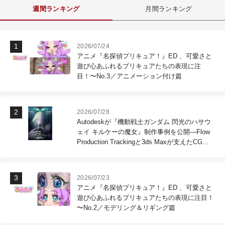
週間ランキング
月間ランキング
2026/07/24
アニメ『名探偵プリキュア！』ED 、可愛さと
遊び心あふれるプリキュアたちの表現に注
目！〜No.3／アニメーション付け篇
2026/07/28
Autodeskが『機動戦士ガンダム 閃光のハサウ
ェイ キルケーの魔女』制作事例を公開―Flow
Production Trackingと3ds Maxが支えたCG制
作現場
2026/07/23
アニメ『名探偵プリキュア！』ED 、可愛さと
遊び心あふれるプリキュアたちの表現に注目！
〜No.2／モデリング＆リギング篇