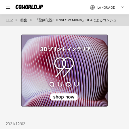
TOP
特集
『聖剣伝説3 TRIALS of MANA』UE4によるコンシューマからスマートフォンへの移植事例～UNREAL FEST EXTREME 2021 WINTER（2）
2021/12/02