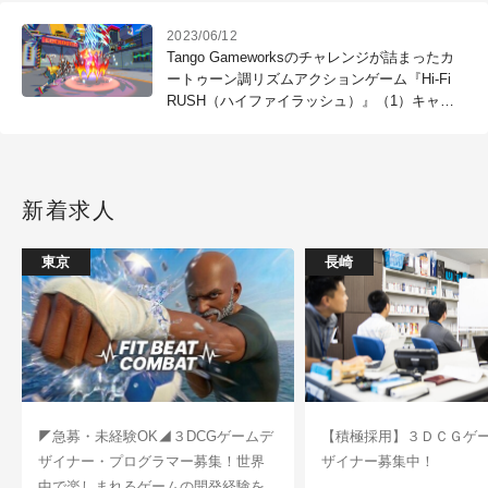
2023/06/12
Tango Gameworksのチャレンジが詰まったカ
ートゥーン調リズムアクションゲーム『Hi-Fi
RUSH（ハイファイラッシュ）』（1）キャラ
クター・モーション・エフェクト編
新着求人
東京
長崎
◤急募・未経験OK◢３DCGゲームデ
【積極採用】３ＤＣＧゲ
ザイナー・プログラマー募集！世界
ザイナー募集中！
中で楽しまれるゲームの開発経験を