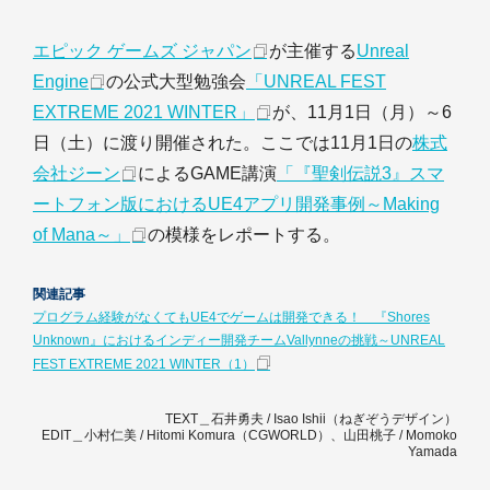
エピック ゲームズ ジャパン
が主催する
Unreal
Engine
の公式大型勉強会
「UNREAL FEST
EXTREME 2021 WINTER」
が、11月1日（月）～6
日（土）に渡り開催された。ここでは11月1日の
株式
会社ジーン
によるGAME講演
「『聖剣伝説3』スマ
ートフォン版におけるUE4アプリ開発事例～Making
of Mana～」
の模様をレポートする。
関連記事
プログラム経験がなくてもUE4でゲームは開発できる！ 『Shores
Unknown』におけるインディー開発チームVallynneの挑戦～UNREAL
FEST EXTREME 2021 WINTER（1）
TEXT＿石井勇夫 / Isao Ishii（ねぎぞうデザイン）
EDIT＿小村仁美 / Hitomi Komura（CGWORLD）、山田桃子 / Momoko
Yamada