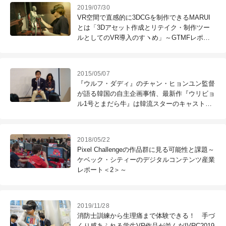
2019/07/30
VR空間で直感的に3DCGを制作できるMARUI
とは「3Dアセット作成とリテイク・制作ツー
ルとしてのVR導入のすヽめ」～GTMFレポー
ト～
2015/05/07
『ウルフ・ダディ』のチャン・ヒョンユン監督
が語る韓国の自主企画事情、最新作『ウリビョ
ル1号とまだら牛』は韓流スターのキャストで
も話題
2018/05/22
Pixel Challengeの作品群に見る可能性と課題～
ケベック・シティーのデジタルコンテンツ産業
レポート＜2＞～
2019/11/28
消防士訓練から生理痛まで体験できる！ 手づ
くり感あふれる学生VR作品が並んだIVRC2019