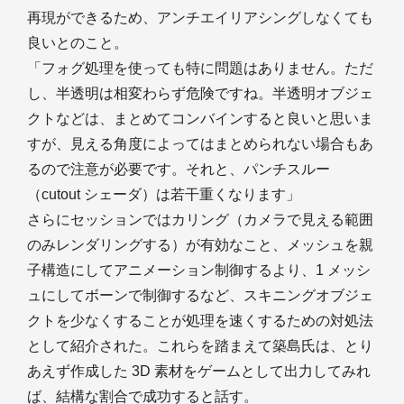
再現ができるため、アンチエイリアシングしなくても
良いとのこと。
「フォグ処理を使っても特に問題はありません。ただ
し、半透明は相変わらず危険ですね。半透明オブジェ
クトなどは、まとめてコンバインすると良いと思いま
すが、見える角度によってはまとめられない場合もあ
るので注意が必要です。それと、パンチスルー
（cutout シェーダ）は若干重くなります」
さらにセッションではカリング（カメラで見える範囲
のみレンダリングする）が有効なこと、メッシュを親
子構造にしてアニメーション制御するより、1 メッシ
ュにしてボーンで制御するなど、スキニングオブジェ
クトを少なくすることが処理を速くするための対処法
として紹介された。これらを踏まえて築島氏は、とり
あえず作成した 3D 素材をゲームとして出力してみれ
ば、結構な割合で成功すると話す。