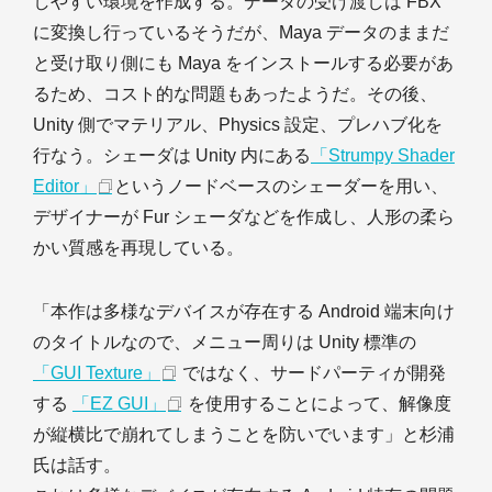
しやすい環境を作成する。データの受け渡しは FBX
に変換し行っているそうだが、Maya データのままだ
と受け取り側にも Maya をインストールする必要があ
るため、コスト的な問題もあったようだ。その後、
Unity 側でマテリアル、Physics 設定、プレハブ化を
行なう。シェーダは Unity 内にある
「Strumpy Shader
Editor」
というノードベースのシェーダーを用い、
デザイナーが Fur シェーダなどを作成し、人形の柔ら
かい質感を再現している。
「本作は多様なデバイスが存在する Android 端末向け
のタイトルなので、メニュー周りは Unity 標準の
「GUI Texture」
ではなく、サードパーティが開発
する
「EZ GUI」
を使用することによって、解像度
が縦横比で崩れてしまうことを防いでいます」と杉浦
氏は話す。