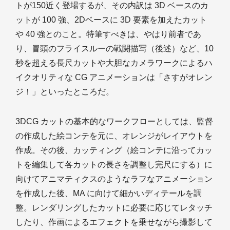
トが150近く登場するが、その内訳は 3D ベースのカ
ットが 100 強、2Dベースに 3D 要素を加えたカット
や 40 強とのこと。特筆すべきは、やはり前者であ
り、冒頭のフライスルーの戦闘描写（後述）など、10
秒を超える長尺カットや大胆なカメラワークによるハ
イクオリティな CG アニメーションは「さすがオレン
ジ！」といったところだ。
3DCG カットの基本的なワークフローとしては、監督
の作成した絵コンテを元に、オレンジがレイアウトを
作成。その後、カッティング（絵コンテに沿ってカッ
トを編集して各カットの長さを調整し完尺にする）に
向けてアニマティクスのようなラフなアニメーション
を作成した後、MA に向けて細かいディテールを調
整。レンダリングしたカットに必要に応じてレタッチ
したり、作画によるエフェクトを乗せながら撮影して