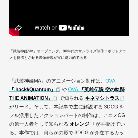
『武装神姫MA』オープニング。80年代のサンライズ制作ロボットアニ
メを彷彿とさせる映像表現が実に魅力的である
『武装神姫MA』のアニメーション制作は、
OVA
『.hack//Quantum』
や
OVA
『英雄伝説 空の軌跡
THE ANIMATION』
で知られる
キネマシトラス
がリード。そして、本記事で主に解説する 3DCG を
フル活用したアクションパートの制作は、アニメCG
の第一人者として知られる
オレンジ
が手掛けてい
る。本作では、何らかの形で 3DCG が介在するカッ