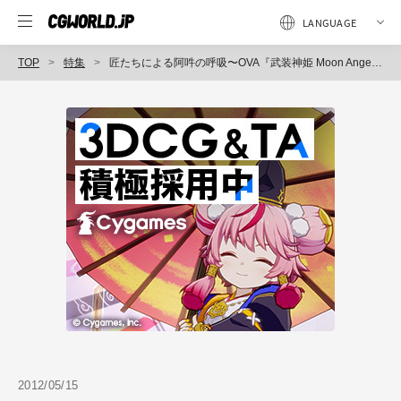
TOP
特集
匠たちによる阿吽の呼吸〜OVA『武装神姫 Moon Angel』
2012/05/15