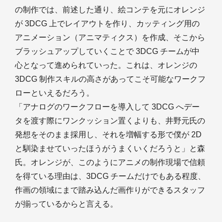
の制作では、前述した通り、絵コンテを元にオレンジ
が 3DCG 上でレイアウトを作り、カッティング用の
アニメーション（アニマティクス）を作成、そこから
ブラッシュアップしていくことで 3DCG チームが中
心となって進められていった。これは、オレンジの
3DCG 制作スキルの高さがあってこそ可能なワークフ
ローといえるだろう。
「アナログのワークフローを導入して 3DCG へデー
タを渡す際にワンクッション置くよりも、井野元氏の
発想をそのまま採用し、それを増幅する形で僕が 2D
と馴染ませていったほうがうまくいくだろうと」と森
氏。オレンジが、このようにアニメの制作現場で信頼
を得ている理由は、3DCG チームだけでもある程度、
作画の領域にまで踏み込んだ画作りができるスタッフ
が揃っているからと言える。