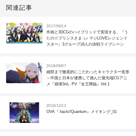
関連記事
2017/06/14
作画と3DCGのハイブリッドで実現する、『う
たの☆プリンスさまっ♪ マジLOVEレジェンド
スター』3グループ18人の決戦ライブシーン
2018/09/07
細部まで徹底的にこだわったキャラクター造形
～中国と日本が連携して挑んだ最先端CGアニ
メ『崩壊3rd』PV『女王降臨』Vol.1
2010/12/12
OVA『.hack//Quantum』メイキング_01