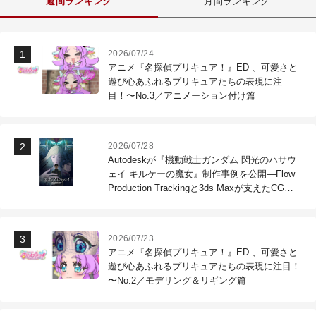
週間ランキング
月間ランキング
2026/07/24
アニメ『名探偵プリキュア！』ED 、可愛さと
遊び心あふれるプリキュアたちの表現に注
目！〜No.3／アニメーション付け篇
2026/07/28
Autodeskが『機動戦士ガンダム 閃光のハサウ
ェイ キルケーの魔女』制作事例を公開―Flow
Production Trackingと3ds Maxが支えたCG制
作現場
2026/07/23
アニメ『名探偵プリキュア！』ED 、可愛さと
遊び心あふれるプリキュアたちの表現に注目！
〜No.2／モデリング＆リギング篇