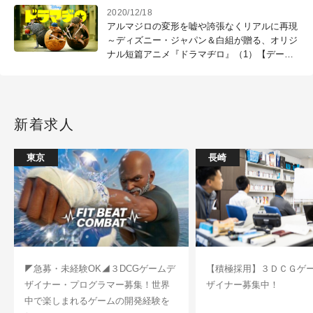
2020/12/18
アルマジロの変形を嘘や誇張なくリアルに再現
～ディズニー・ジャパン＆白組が贈る、オリジ
ナル短篇アニメ『ドラマヂロ』（1）【データ
配布有】
新着求人
東京
長崎
◤急募・未経験OK◢３DCGゲームデ
【積極採用】３ＤＣＧゲ
ザイナー・プログラマー募集！世界
ザイナー募集中！
中で楽しまれるゲームの開発経験を