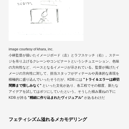
image courtesy of khara, inc.
小林監督が描いたイメージボード（左）とラフスケッチ（右）。ステー
ジを吊り上げるクレーンやコンビナートというシチュエーション、色味
の方向性など、ベースとなるイメージが示されている。監督が掲げたイ
メージの方向性に対して、担当スタッフがディテールや具体的な表現を
積極的に盛り込んでいったそうだが、KDB には
"トライ＆エラーは締切
間際まで惜しみなく"
といった文化があり、各工程でその都度、新たな
アイデアを試してはボツにしていたという。そうした積み重ねの下に
KDB が誇る
"精細に作り込まれたヴィジュアル"
があるわけだ
フェティシズム溢れるメカモデリング