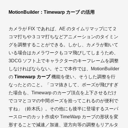
MotionBuilder：
Timewarp カーブ
の活用
カメラが FIX であれば、AE のタイムリマップにて２
コマ打ちや３コマ打ちなどアニメーションのタイミン
グを調整することができる。しかし、カメラが動いて
いる場合はカメラワークもコマ飛びしてしまうため、
3DCG ソフト上でキャラクターのキーフレームを調整
しなければならない。そこで本作では、MotionBuilder
の
Timewarp カーブ
機能を使い、そうした調整を行
なったとのこと。「コマ抜きして、ポーズが飛びすぎ
た場合も、Timewarp のカーブ頂点を上下させるだけ
でコマとコマの中間ポーズを拾ってこれるのが便利で
すね」（鈴木氏）。その他にも後半に登場するスーパ
ースローのカット作成や TimeWarp カーブの形状を変
形することで減速／加速、逆方向等の調整もリアルタ