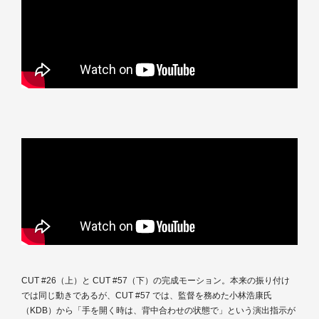
CUT #26（上）と CUT #57（下）の完成モーション。本来の振り付け
では同じ動きであるが、CUT #57 では、監督を務めた小林浩康氏
（KDB）から「手を開く時は、背中合わせの状態で」という演出指示が