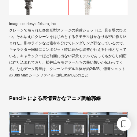
image courtesy of khara, inc.
クレーンで吊られた多角形型ステージの俯瞰ショットは、見せ場のひと
つ。それゆえにクレーンをはじめとする各モデルはかなり緻密に作り込
まれた。影やラインなど素材を分けてレンダリング行なっているので、
キャラクター同様にコンポジット時に細かな調整が行える仕様となって
いる。キャラクターほど前面に出ない背景モデルであってもかなり細密
に作り込まれており、松井氏らモデラーたちの熱い想いが伝わってく
る。なおデータ容量は、クレーンモデル単体が約24MB、俯瞰ショット
の 3ds Max シーンファイルは約105MBとのこと
Pencil+ による表情豊かなアニメ調輪郭線