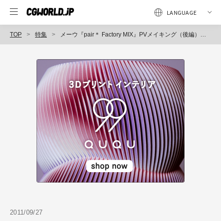
TOP
特集
メーウ『pair＊ Factory MIX』PVメイキング（後編）〜 Autodesk 3ds Max Eentertainment Creation Suite 導入事例 〜
2011/09/27