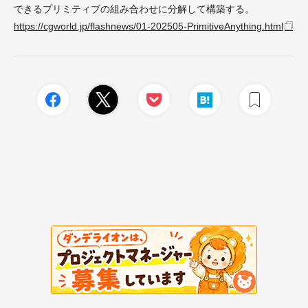
できるプリミティブの組み合わせに分解して構築する。
https://cgworld.jp/flashnews/01-202505-PrimitiveAnything.html