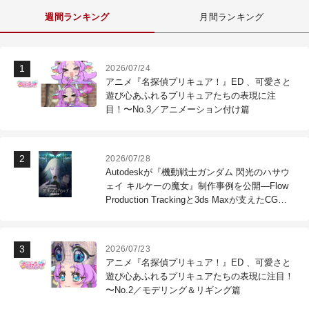
週間ランキング
月間ランキング
2026/07/24
アニメ『名探偵プリキュア！』ED 、可愛さと
遊び心あふれるプリキュアたちの表現に注
目！〜No.3／アニメーション付け篇
2026/07/28
Autodeskが『機動戦士ガンダム 閃光のハサウ
ェイ キルケーの魔女』制作事例を公開―Flow
Production Trackingと3ds Maxが支えたCG制
作現場
2026/07/23
アニメ『名探偵プリキュア！』ED 、可愛さと
遊び心あふれるプリキュアたちの表現に注目！
〜No.2／モデリング＆リギング篇