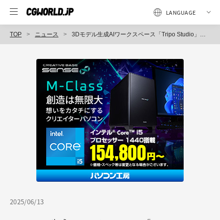
TOP
ニュース
3Dモデル生成AIワークスペース「Tripo Studio」公開！ 高度なパーツ分割、ローポリ生成、自動リグ「Uni-Rig」実装、AIテクスチャなど見どころ多数
2025/06/13