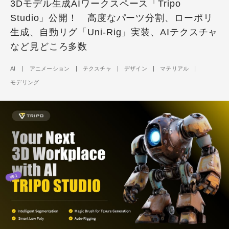
3Dモデル生成AIワークスペース「Tripo
Studio」公開！ 高度なパーツ分割、ローポリ
生成、自動リグ「Uni-Rig」実装、AIテクスチャ
など見どころ多数
AI
アニメーション
テクスチャ
デザイン
マテリアル
モデリング