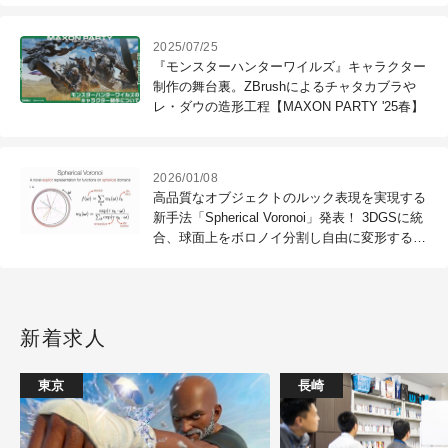
2025/07/25
『モンスターハンターワイルズ』キャラクター
制作の舞台裏。ZBrushによるチャタカブラや
レ・ダウの造形工程【MAXON PARTY '25春】
2026/01/08
高品質なオブジェクトのルック表現を実現する
新手法「Spherical Voronoi」発表！ 3DGSに統
合、球面上をボロノイ分割し自由に変形するこ
とで関数を最適化
新着求人
東京
長崎