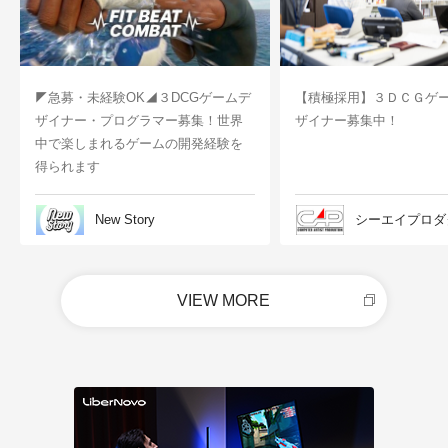
◤急募・未経験OK◢３DCGゲームデ
【積極採用】３ＤＣＧゲ
ザイナー・プログラマー募集！世界
ザイナー募集中！
中で楽しまれるゲームの開発経験を
得られます
New Story
シーエイプロダ
VIEW MORE