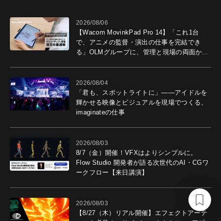
2026/08/06
【Wacom MovinkPad Pro 14】「これ1台
で、アニメの監督・演出の仕事を完結でき
る」OLMグループに、管理と現場の両面から
導入効果を聞いた
2026/08/04
「君も、スポットライトに」――アイドルを
輝かせる映像とビジュアルを現場でつくる、
imaginateの仕事
2026/08/03
8/7（金）開催！VFXはよりシンプルに。
Flow Studio 開発者が語る次世代のAI・CGワ
ークフロー【来日講演】
2026/08/03
【8/27（木）リアル開催】エフェクトアーテ