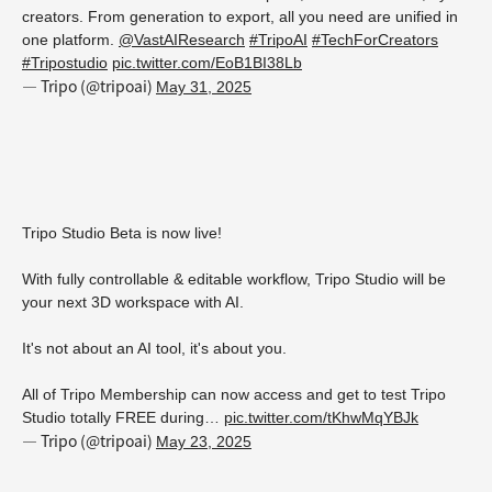
creators. From generation to export, all you need are unified in
one platform.
@VastAIResearch
#TripoAI
#TechForCreators
#Tripostudio
pic.twitter.com/EoB1BI38Lb
— Tripo (@tripoai)
May 31, 2025
Tripo Studio Beta is now live!
With fully controllable & editable workflow, Tripo Studio will be
your next 3D workspace with AI.
It's not about an AI tool, it's about you.
All of Tripo Membership can now access and get to test Tripo
Studio totally FREE during…
pic.twitter.com/tKhwMqYBJk
— Tripo (@tripoai)
May 23, 2025