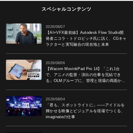
スペシャルコンテンツ
2026/08/07
【AI×VFX最前線】Autodesk Flow Studio開
発者ニコラ・トドロビッチ氏に訊く、CGキャ
ラクターと実写融合の現在地と未来
2026/08/06
【Wacom MovinkPad Pro 14】「これ1台
で、アニメの監督・演出の仕事を完結でき
る」OLMグループに、管理と現場の両面から
導入効果を聞いた
2026/08/04
「君も、スポットライトに」――アイドルを
輝かせる映像とビジュアルを現場でつくる、
imaginateの仕事