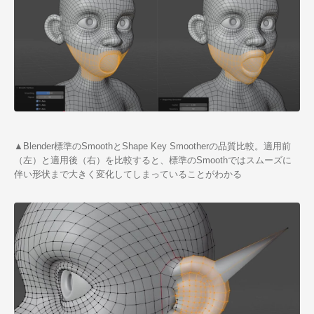
▲Blender標準のSmoothとShape Key Smootherの品質比較。適用前
（左）と適用後（右）を比較すると、標準のSmoothではスムーズに
伴い形状まで大きく変化してしまっていることがわかる