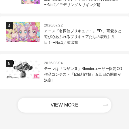
〜No.2／モデリング＆リギング篇
2026/07/22
アニメ『名探偵プリキュア！』ED 、可愛さと
遊び心あふれるプリキュアたちの表現に注
目！〜No.1／演出篇
2026/08/04
テーマは「スザンヌ」Blenderユーザー限定CG
作品コンテスト「b3d創作祭」五回目の開催が
決定!
VIEW MORE