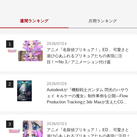
週間ランキング
月間ランキング
2026/07/24
アニメ『名探偵プリキュア！』ED 、可愛さと
遊び心あふれるプリキュアたちの表現に注
目！〜No.3／アニメーション付け篇
2026/07/28
Autodeskが『機動戦士ガンダム 閃光のハサウ
ェイ キルケーの魔女』制作事例を公開―Flow
Production Trackingと3ds Maxが支えたCG制
作現場
2026/07/23
アニメ『名探偵プリキュア！』ED 、可愛さと
遊び心あふれるプリキュアたちの表現に注目！