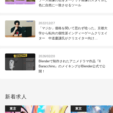
ソース画像の色をターゲット画像のスタイルと
色に自然に一致させるツール
2022/12/27
「マジか」価格を聞いて思わず唸った。京都大
学から転向の個性派インディーゲームクリエイ
ター 中道慶謙氏がクリエイター向け
PC「raytrek MV」を検証（前編：Unreal
Engine 5 編）
2026/02/20
Blenderで制作されたアニメドラマ作品『Il
Baracchino』のメイキングがBlender公式で公
開！
新着求人
東京
東京