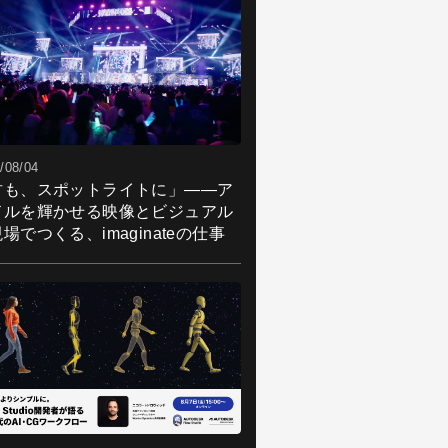
/08/04
君も、スポットライトに」――ア
ドルを輝かせる映像とビジュアル
場でつくる、imaginateの仕事