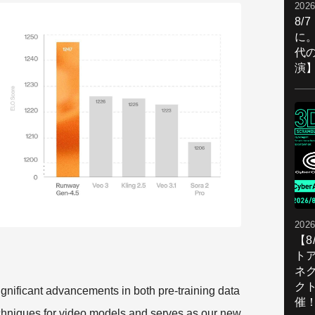
2026
8/
に。
代
演
2026
【
ト
ネ
ク
nificant advancements in both pre-training data
催
techniques for video models and serves as our new