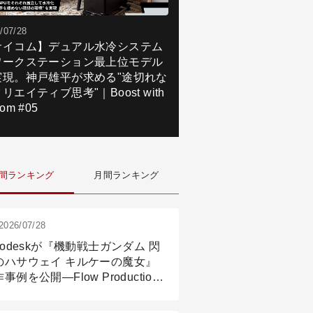
/07/28
サイコム】デュアル水冷システム
ワークステーション最上位モデル
実現。神戸雄平が求める"途切れな
リエイティブ思考"｜Boost with
om #05
間ランキング
月間ランキング
2026/07/28
todeskが『機動戦士ガンダム 閃
のハサウェイ キルケーの魔女』
事例を公開―Flow Production
ackingと3ds Maxが支えたCG制
現場