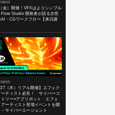
/08/03
7（金）開催！VFXはよりシンプル
Flow Studio 開発者が語る次世
のAI・CGワークフロー【来日講
】
/08/03
8/27（木）リアル開催】エフェク
アーティスト必見！ サイバーコ
クトツー×アプリボット エフェ
トアーティスト登壇イベントを開
！－サイバーエージェント