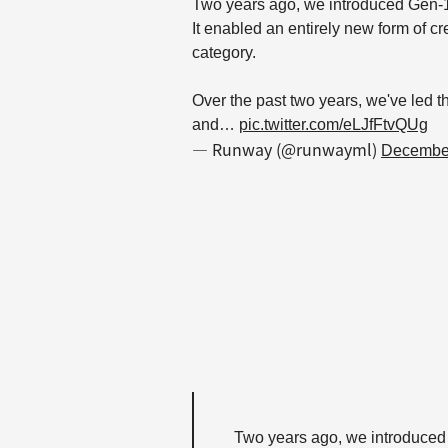
Two years ago, we introduced Gen-1, 
It enabled an entirely new form of c
category.
Over the past two years, we've led 
and…
pic.twitter.com/eLJfFtvQUg
— Runway (@runwayml)
December
Two years ago, we introduced G