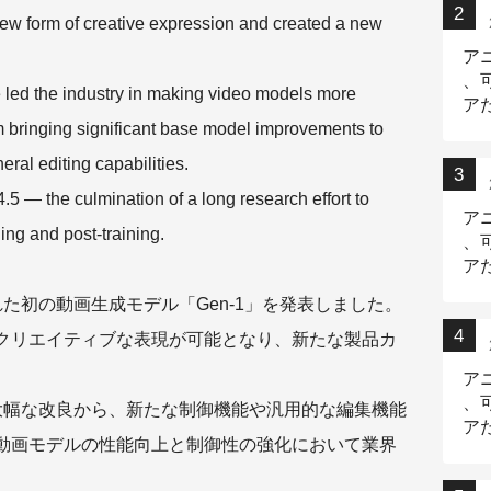
new form of creative expression and created a new
ア
、
e led the industry in making video models more
ア
om bringing significant base model improvements to
ニ
ral editing capabilities.
.5 — the culmination of a long research effort to
ア
ing and post-training.
、
ア
デ
た初の動画生成モデル「Gen-1」を発表しました。
クリエイティブな表現が可能となり、新たな製品カ
ア
、
大幅な改良から、新たな制御機能や汎用的な編集機能
ア
動画モデルの性能向上と制御性の強化において業界
出