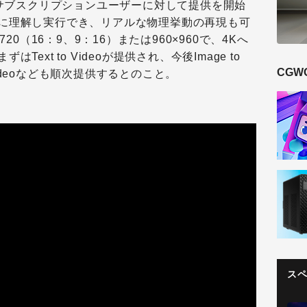
のサブスクリプションユーザーに対して提供を開始
に理解し実行でき、リアルな物理挙動の再現も可
20（16：9、9：16）または960×960で、4Kへ
ext to Videoが提供され、今後Image to
CGW
 to Videoなども順次提供するとのこと。
ス