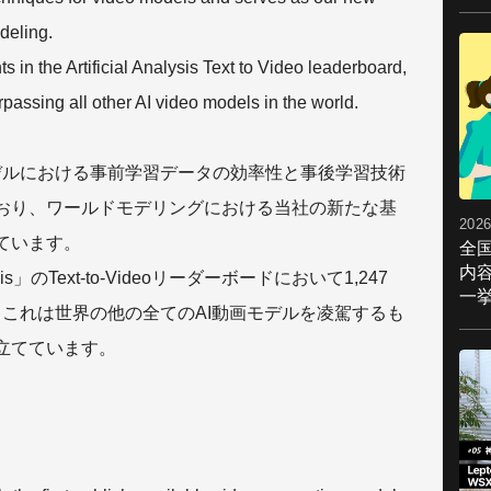
deling.
 in the Artificial Analysis Text to Video leaderboard,
passing all other AI video models in the world.
、動画モデルにおける事前学習データの効率性と事後学習技術
おり、ワールドモデリングにおける当社の新たな基
2026
ています。
全
内
nalysis」のText-to-Videoリーダーボードにおいて1,247
一挙
。これは世界の他の全てのAI動画モデルを凌駕するも
立てています。