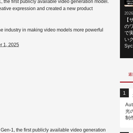
the first publicly available video generation model.
reative expression and created a new product
2026
【
の
the industry in making video models more powerful
で
いク
 1, 2025
Syc
週
Au
光
制作
Tr
en-1, the first publicly available video generation
作