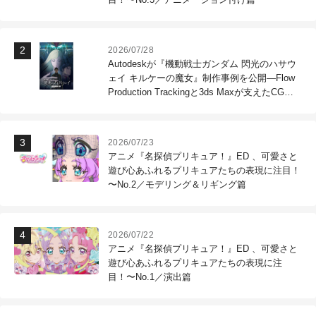
2026/07/28
Autodeskが『機動戦士ガンダム 閃光のハサウ
ェイ キルケーの魔女』制作事例を公開―Flow
Production Trackingと3ds Maxが支えたCG制
作現場
2026/07/23
アニメ『名探偵プリキュア！』ED 、可愛さと
遊び心あふれるプリキュアたちの表現に注目！
〜No.2／モデリング＆リギング篇
2026/07/22
アニメ『名探偵プリキュア！』ED 、可愛さと
遊び心あふれるプリキュアたちの表現に注
目！〜No.1／演出篇