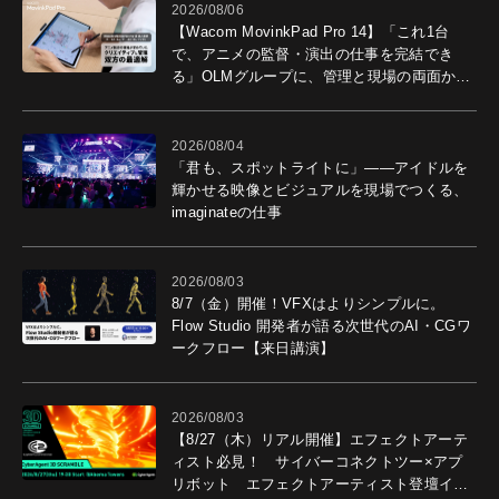
2026/08/06
【Wacom MovinkPad Pro 14】「これ1台
で、アニメの監督・演出の仕事を完結でき
る」OLMグループに、管理と現場の両面から
導入効果を聞いた
2026/08/04
「君も、スポットライトに」――アイドルを
輝かせる映像とビジュアルを現場でつくる、
imaginateの仕事
2026/08/03
8/7（金）開催！VFXはよりシンプルに。
Flow Studio 開発者が語る次世代のAI・CGワ
ークフロー【来日講演】
2026/08/03
【8/27（木）リアル開催】エフェクトアーテ
ィスト必見！ サイバーコネクトツー×アプ
リボット エフェクトアーティスト登壇イベ