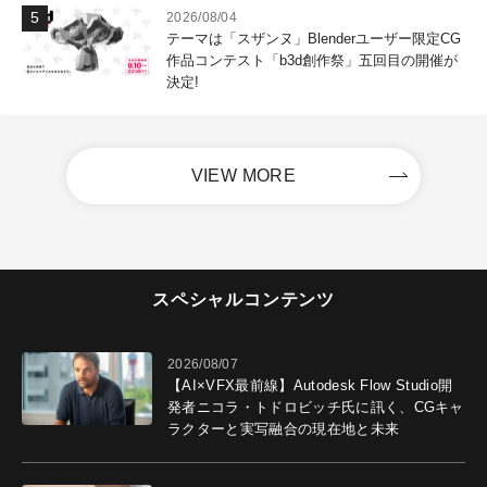
2026/08/04
テーマは「スザンヌ」Blenderユーザー限定CG
作品コンテスト「b3d創作祭」五回目の開催が
決定!
VIEW MORE
スペシャルコンテンツ
2026/08/07
【AI×VFX最前線】Autodesk Flow Studio開
発者ニコラ・トドロビッチ氏に訊く、CGキャ
ラクターと実写融合の現在地と未来