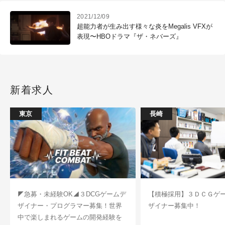
2021/12/09
超能力者が生み出す様々な炎をMegalis VFXが
表現〜HBOドラマ『ザ・ネバーズ』
新着求人
東京
長崎
◤急募・未経験OK◢３DCGゲームデ
【積極採用】３ＤＣＧゲ
ザイナー・プログラマー募集！世界
ザイナー募集中！
中で楽しまれるゲームの開発経験を