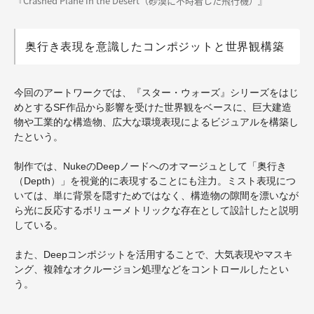
『Crashed Plane in the Desert（砂漠に不時着した飛行機）』
奥行き表現を意識したコンポジットと世界観構築
今回のアートワークでは、
『スター・ウォーズ』シリーズをはじ
めとする
SF作品から影響を受けた世界観をベースに、巨大建造
物や工業的な構造物、広大な環境表現によるビジュアルを構築し
たという。
制作では、NukeのDeepノードへのオマージュとして「奥行き
（Depth）」を視覚的に表現することにも注力。ミスト表現につ
いては、単に背景を隠すためではなく、構造物の隙間を漂いなが
ら光に反応するボリューメトリックな存在として設計したと説明
している。
また、Deepコンポジットを活用することで、大気表現やマスキ
ング、複雑なオクルージョン処理などをコントロールしたとい
う。