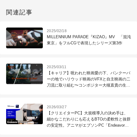
関連記事
2025/02/18
MILLENNIUM PARADE『KIZAO』MV 「混沌
東京」をフルCGで表現したシリーズ第3作
2025/03/11
【キャリア】呪われた映画愛の下、バンクーバ
ーの地でハリウッド映画のVFXと自主映画の二
刀流に取り組む〜コンポジター大槻直貴の生き
方〜
2026/03/27
【クリエイターPC】大規模導入の決め手は、
細かなこだわりにも応えるBTOの柔軟性と抜群
の安定性。アニマがエプソンPC「Endeavor
Pro9300」を選んだ理由