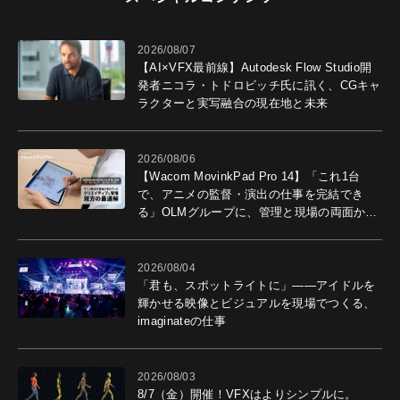
2026/08/07
【AI×VFX最前線】Autodesk Flow Studio開
発者ニコラ・トドロビッチ氏に訊く、CGキャ
ラクターと実写融合の現在地と未来
2026/08/06
【Wacom MovinkPad Pro 14】「これ1台
で、アニメの監督・演出の仕事を完結でき
る」OLMグループに、管理と現場の両面から
導入効果を聞いた
2026/08/04
「君も、スポットライトに」――アイドルを
輝かせる映像とビジュアルを現場でつくる、
imaginateの仕事
2026/08/03
8/7（金）開催！VFXはよりシンプルに。