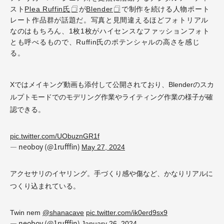
スト
Plea Ruffin氏
が
Blender
で制作を続ける人物ポート
レート作品群が話題だ。写真と見間違えるほどフォトリアル
なのはもちろん、1枚1枚がハイセンスなファッションフォト
とも呼べるもので、Ruffin氏のポテンシャルの高さを感じ
る。
Xではメイキング動画も添付して公開されており、Blenderのスカ
ルプトモードでのモデリング作業やライティング作業の様子が確
認できる。
pic.twitter.com/UObuznGR1f
— neoboy (@1rufffin)
May 27, 2024
アクセサリのイヤリング。手づくり感や傷など、かなりリアルに
つくり込まれている。
Twin nem
@shanacave
pic.twitter.com/ik0erd9sx9
— neoboy (@1rufffin)
January 26, 2024