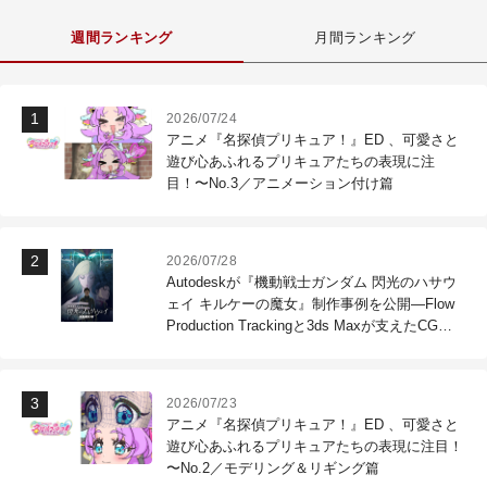
週間ランキング
月間ランキング
2026/07/24
アニメ『名探偵プリキュア！』ED 、可愛さと
遊び心あふれるプリキュアたちの表現に注
目！〜No.3／アニメーション付け篇
2026/07/28
Autodeskが『機動戦士ガンダム 閃光のハサウ
ェイ キルケーの魔女』制作事例を公開―Flow
Production Trackingと3ds Maxが支えたCG制
作現場
2026/07/23
アニメ『名探偵プリキュア！』ED 、可愛さと
遊び心あふれるプリキュアたちの表現に注目！
〜No.2／モデリング＆リギング篇