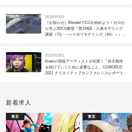
2024/07/03
［お知らせ］BlenderでCGを始めよう！ゼロか
ら学ぶ3DCG教室『第194回：人体モデリング
講座（73）～ハイポリモデリング（64）～』が
配信開始
2022/02/01
khakiの現役アーティストが伝授！「自主制作
を続けていくために必要なこと」CGWORLD
2021 クリエイティブカンファレンスレポート
新着求人
東京
東京