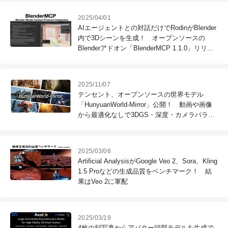
2025/04/01
AIエージェントとの対話だけでRodinがBlender
内で3Dシーンを生成！ オープンソースの
Blenderアドオン「BlenderMCP 1.1.0」リリー
ス
2025/11/07
テンセント、オープンソースの世界モデル
「HunyuanWorld-Mirror」公開！ 動画や画像
から最適化なしで3DGS・深度・カメラパラメ
ータをまとめて高速出力
2025/03/06
Artificial AnalysisがGoogle Veo 2、Sora、Kling
1.5 Proなどの生成品質をベンチマーク！ 結
果はVeo 2に軍配
2025/03/19
4枚の顔写真からアバター頭部モデルを生成で