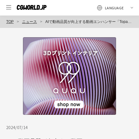
TOP
ニュース
AIで動画品質が向上する動画エンハンサー「Topaz Video AI 5.2.1」リリース！ 新しい強化モデル、After Effects用のスローモーションフレーム補間、Proライセンス拡充など
2024/07/14