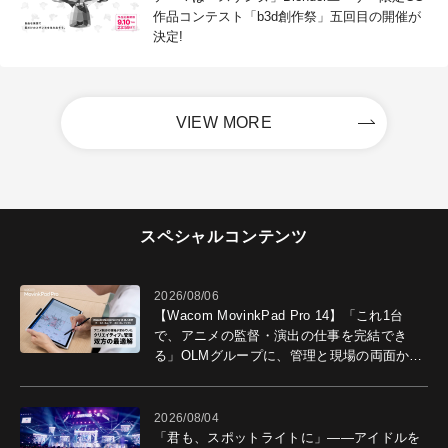
作品コンテスト「b3d創作祭」五回目の開催が
決定!
VIEW MORE
スペシャルコンテンツ
2026/08/06
【Wacom MovinkPad Pro 14】「これ1台
で、アニメの監督・演出の仕事を完結でき
る」OLMグループに、管理と現場の両面から
導入効果を聞いた
2026/08/04
「君も、スポットライトに」――アイドルを