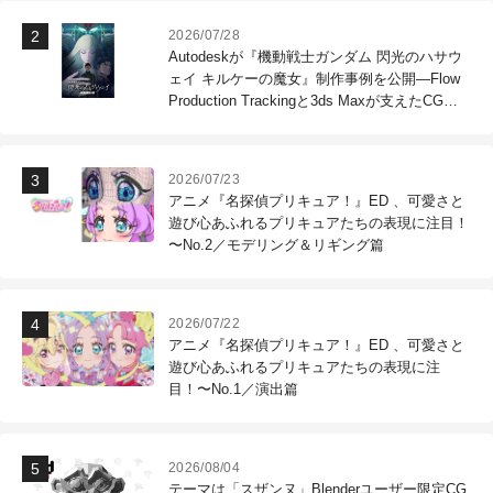
2026/07/28
Autodeskが『機動戦士ガンダム 閃光のハサウ
ェイ キルケーの魔女』制作事例を公開―Flow
Production Trackingと3ds Maxが支えたCG制
作現場
2026/07/23
アニメ『名探偵プリキュア！』ED 、可愛さと
遊び心あふれるプリキュアたちの表現に注目！
〜No.2／モデリング＆リギング篇
2026/07/22
アニメ『名探偵プリキュア！』ED 、可愛さと
遊び心あふれるプリキュアたちの表現に注
目！〜No.1／演出篇
2026/08/04
テーマは「スザンヌ」Blenderユーザー限定CG