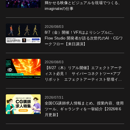
輝かせる映像とビジュアルを現場でつくる、
imaginateの仕事
2026/08/03
8/7（金）開催！VFXはよりシンプルに。
Flow Studio 開発者が語る次世代のAI・CGワ
ークフロー【来日講演】
2026/08/03
【8/27（木）リアル開催】エフェクトアーテ
ィスト必見！ サイバーコネクトツー×アプ
リボット エフェクトアーティスト登壇イベ
ントを開催！－サイバーエージェント
2026/07/31
全国CG講師求人情報まとめ。授業内容、使用
ツール、ギャランティを一挙紹介【2026年6
月更新】