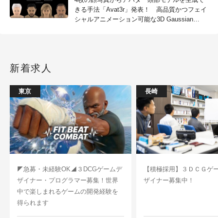
きる手法「Avat3r」発表！ 高品質かつフェイ
シャルアニメーション可能な3D Gaussian
Splattingモデル、オープンソース
新着求人
東京
長崎
◤急募・未経験OK◢３DCGゲームデ
【積極採用】３ＤＣＧゲ
ザイナー・プログラマー募集！世界
ザイナー募集中！
中で楽しまれるゲームの開発経験を
得られます