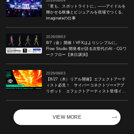
2026/08/04
「君も、スポットライトに」――アイドルを
輝かせる映像とビジュアルを現場でつくる、
imaginateの仕事
2026/08/03
8/7（金）開催！VFXはよりシンプルに。
Flow Studio 開発者が語る次世代のAI・CGワ
ークフロー【来日講演】
2026/08/03
【8/27（木）リアル開催】エフェクトアーテ
ィスト必見！ サイバーコネクトツー×アプ
リボット エフェクトアーティスト登壇イベ
ントを開催！－サイバーエージェント
VIEW MORE