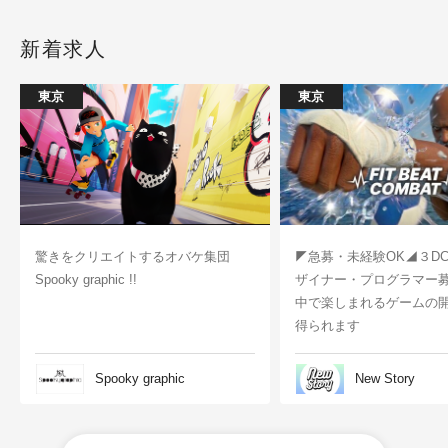
新着求人
東京
東京
驚きをクリエイトするオバケ集団
◤急募・未経験OK◢３D
Spooky graphic !!
ザイナー・プログラマー
中で楽しまれるゲームの
得られます
Spooky graphic
New Story