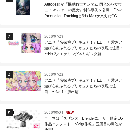
Autodeskが『機動戦士ガンダム 閃光のハサウ
ェイ キルケーの魔女』制作事例を公開―Flow
Production Trackingと3ds Maxが支えたCG制
作現場
2026/07/23
アニメ『名探偵プリキュア！』ED 、可愛さと
遊び心あふれるプリキュアたちの表現に注目！
〜No.2／モデリング＆リギング篇
2026/07/22
アニメ『名探偵プリキュア！』ED 、可愛さと
遊び心あふれるプリキュアたちの表現に注
目！〜No.1／演出篇
2026/08/04
NEW
テーマは「スザンヌ」Blenderユーザー限定CG
作品コンテスト「b3d創作祭」五回目の開催が
決定!