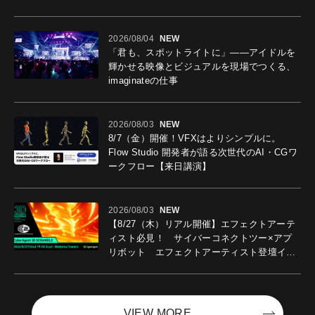
導入効果を聞いた
2026/08/04
NEW
「君も、スポットライトに」――アイドルを
輝かせる映像とビジュアルを現場でつくる、
imaginateの仕事
2026/08/03
NEW
8/7（金）開催！VFXはよりシンプルに。
Flow Studio 開発者が語る次世代のAI・CGワ
ークフロー【来日講演】
2026/08/03
NEW
【8/27（木）リアル開催】エフェクトアーテ
ィスト必見！ サイバーコネクトツー×アプ
リボット エフェクトアーティスト登壇イベ
ントを開催！－サイバーエージェント
VIEW MORE