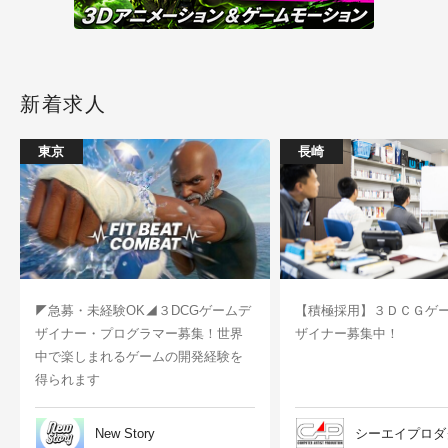
新着求人
東京
長崎
◤急募・未経験OK◢３DCGゲームデ
【積極採用】３ＤＣＧゲ
ザイナー・プログラマー募集！世界
ザイナー募集中！
中で楽しまれるゲームの開発経験を
得られます
New Story
シーエイプロダ