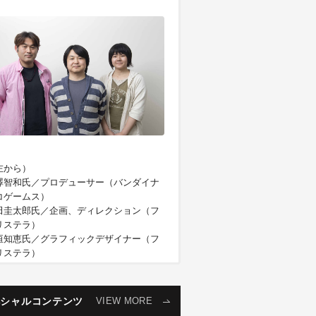
左から）
澤智和氏／プロデューサー（バンダイナ
コゲームス）
田圭太郎氏／企画、ディレクション（フ
リステラ）
垣知恵氏／グラフィックデザイナー（フ
リステラ）
原画が動く。2Dによる立体表現
ペシャルコンテンツ
VIEW MORE
Live2D」