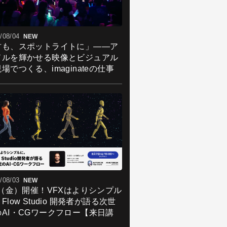
60-0004 東京都港新宿区四谷4-30-18 第
テイケイビル２F
AIL：contact@cybernoids.jp
L：
http://www.live2d.com
/08/04
NEW
君も、スポットライトに」――ア
ドルを輝かせる映像とビジュアル
場でつくる、imaginateの仕事
/08/03
NEW
7（金）開催！VFXはよりシンプル
Flow Studio 開発者が語る次世
のAI・CGワークフロー【来日講
】