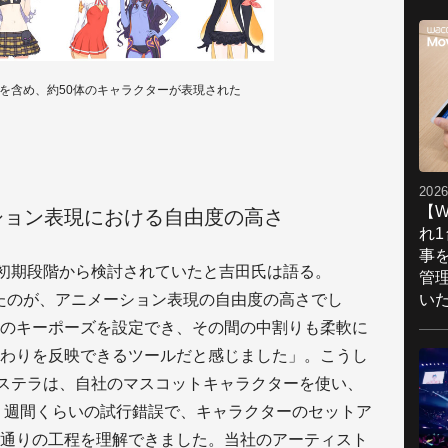
らを含め、約50体のキャラクターが表現された
2026
【W
ション表現における自由度の高さ
れ
事
企画の初期段階から検討されていたと吉田氏は語る。
管
Li
い
なったのが、アニメーション表現の自由度の高さでし
チ
な
のキーポーズを設定でき、その間の中割りも柔軟に
に
わりを反映できるツールだと感じました」。こうし
の
フェリステラは、自社のマスコットキャラクターを使い、
●
。「2 週間くらいの試行錯誤で、キャラクターのセットア
株
通りの工程を理解できました。当社のアーティスト
制