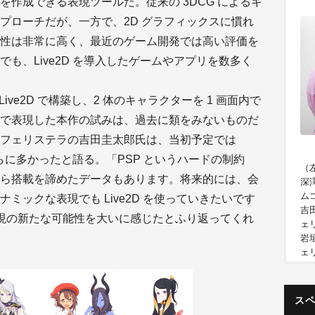
作成できる表現ツールだ。従来の 3DCG によるキ
プローチだが、一方で、2D グラフィックスに慣れ
性は非常に高く、最近のゲーム開発では高い評価を
も、Live2D を導入したゲームやアプリを数多く
ive2D で構築し、2 体のキャラクターを 1 画面内で
で表現した本作の試みは、過去に類をみないものだ
フェリステラの吉田圭太郎氏は、当初予定では
さらに多かったと語る。「PSP というハードの制約
（
ら搭載を諦めたデータもあります。将来的には、会
深
ム
ミックな表現でも Live2D を使っていきたいです
吉
表現の新たな可能性を大いに感じたとふり返ってくれ
ェ
岩
ェ
ス
「