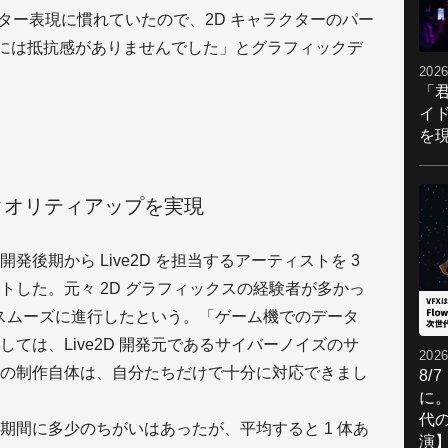
〒1
クター表現に慣れていたので、2D キャラクターのパー
２
やり方には抵抗感がありませんでした」とグラフィックデ
E-M
UR
2026
「
イ
を現
クオリティアップを実現
後期から Live2D を担当するアーティストを 3
トした。元々 2D グラフィックスの経験者が多かっ
発はスムーズに進行したという。「ゲーム機でのデータ
ては、Live2D 開発元であるサイバーノイズのサ
2026
の制作自体は、自分たちだけで十分に対応できまし
8/
に。
代
期間に多少のちがいはあったが、平均すると 1 体あ
演