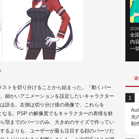
2026
全
内
一挙
る
週
のイラストを切り分けることから始まった。「動くパー
、細かいアニメーションを設定したいキャラクター
は語る。左側は切り分け後の画像で、これらを
Au
像となる。PSP の解像度でもキャラクターの表情を鮮
光
ら顎までのパーツのみ、大きめのサイズで作ってい
制作
Tr
するよりも、ユーザーが最も注目する顔のパーツだ
作