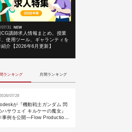
/07/31
NEW
国CG講師求人情報まとめ。授業
容、使用ツール、ギャランティを
紹介【2026年6月更新】
間ランキング
月間ランキング
2026/07/28
todeskが『機動戦士ガンダム 閃
のハサウェイ キルケーの魔女』
事例を公開―Flow Production
ackingと3ds Maxが支えたCG制
現場