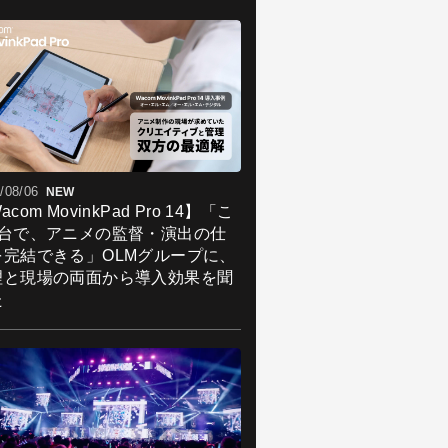
/08/06
NEW
acom MovinkPad Pro 14】「こ
1台で、アニメの監督・演出の仕
を完結できる」OLMグループに、
理と現場の両面から導入効果を聞
ve2D は、3DCG のような彫刻的アプロー
た
ではなく、2D 原画を動かすことで擬似的
立体表現を実現している。クリエイター
新たな表現の可能性を提供する、新時代
表現・クリエイティブツールだ。
お問い合わせ先
式会社サイバーノイズ
作事業部（担当：石川）